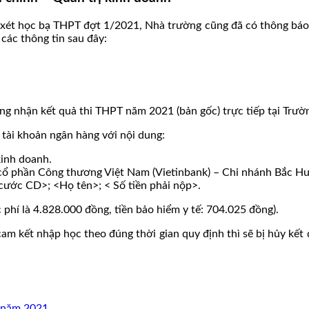
ét học bạ THPT đợt 1/2021, Nhà trường cũng đã có thông báo h
 các thông tin sau đây:
hứng nhận kết quả thi THPT năm 2021 (bản gốc) trực tiếp tại Tr
 tài khoản ngân hàng với nội dung:
kinh doanh.
ổ phần Công thương Việt Nam (Vietinbank) – Chi nhánh Bắc Hư
ước CD>; <Họ tên>; < Số tiền phải nộp>.
c phí là 4.828.000 đồng, tiền bảo hiểm y tế: 704.025 đồng).
cam kết nhập học theo đúng thời gian quy định thì sẽ bị hủy kế
T năm 2021