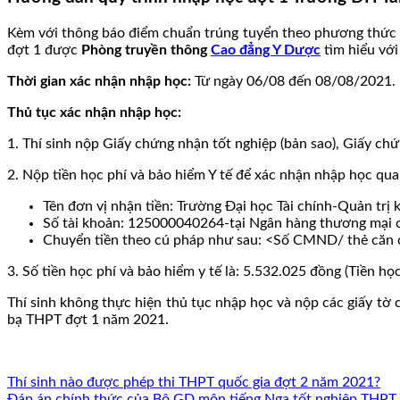
Kèm với thông báo điểm chuẩn trúng tuyển theo phương thức x
đợt 1 được
Phòng truyền thông
Cao đẳng Y Dược
tìm hiểu với
Thời gian xác nhận nhập học:
Từ ngày 06/08 đến 08/08/2021.
Thủ tục xác nhận nhập học:
1. Thí sinh nộp Giấy chứng nhận tốt nghiệp (bản sao), Giấy c
2. Nộp tiền học phí và bảo hiểm Y tế để xác nhận nhập học qua
Tên đơn vị nhận tiền: Trường Đại học Tài chính-Quản trị 
Số tài khoản: 125000040264-tại Ngân hàng thương mại c
Chuyển tiền theo cú pháp như sau: <Số CMND/ thẻ căn c
3. Số tiền học phí và bảo hiểm y tế là: 5.532.025 đồng (Tiền họ
Thí sinh không thực hiện thủ tục nhập học và nộp các giấy tờ 
bạ THPT đợt 1 năm 2021.
Thí sinh nào được phép thi THPT quốc gia đợt 2 năm 2021?
Đáp án chính thức của Bộ GD môn tiếng Nga tốt nghiệp THP