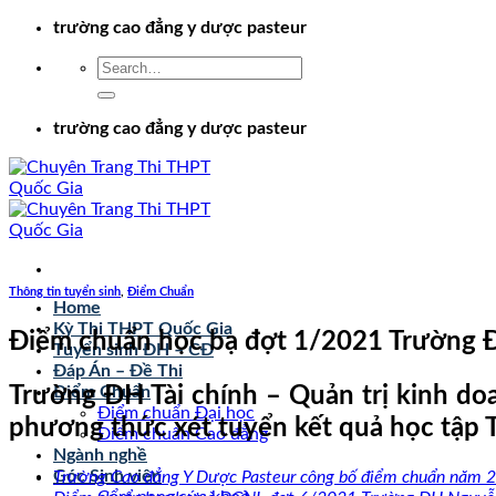
Chuyển
trường cao đẳng y dược pasteur
đến
nội
dung
trường cao đẳng y dược pasteur
Thông tin tuyển sinh
,
Điểm Chuẩn
Home
Kỳ Thi THPT Quốc Gia
Điểm chuẩn học bạ đợt 1/2021 Trường ĐH
Tuyển sinh ĐH – CĐ
Đáp Án – Đề Thi
Trường ĐH Tài chính – Quản trị kinh d
Điểm Chuẩn
Điểm chuẩn Đại học
phương thức xét tuyển kết quả học tập 
Điểm chuẩn Cao đẳng
Ngành nghề
Góc Sinh viên
Trường Cao đẳng Y Dược Pasteur công bố điểm chuẩn năm 