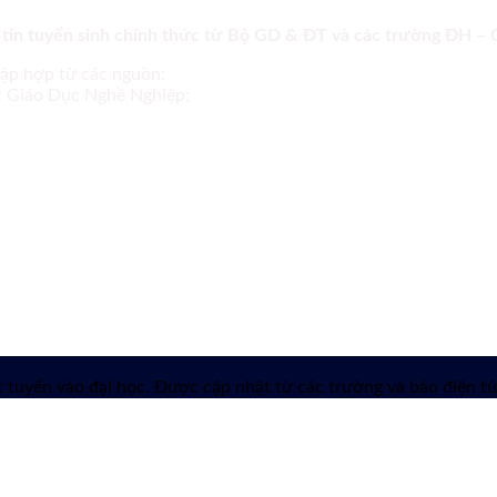
 tin tuyển sinh chính thức từ Bộ GD & ĐT và các trường ĐH –
tập hợp từ các nguồn:
ục Giáo Dục Nghề Nghiệp;
 tuyển vào đại học. Được cập nhật từ các trường và báo điện tử 