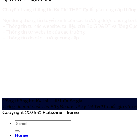
Chuyên trang thông tin Kỳ Thi THPT Quốc gia cung cấp thông
Nội dung thông tin tuyển sinh của các trường được chúng tôi 
– Thông tin từ các website, tài liệu của Bộ GD&ĐT và Tổng C
– Thông tin từ website của các trường
– Thông tin do các trường cung cấp
Cổng thông tin Kỳ thi THPT Quốc gia
Thông tin mới nhất của Bộ giáo dục về kỳ thi THPT quốc gia
và xét
Copyright 2026 ©
Flatsome Theme
Home