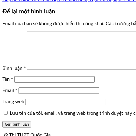
Để lại một bình luận
Email của bạn sẽ không được hiển thị công khai.
Các trường b
Bình luận
*
Tên
*
Email
*
Trang web
Lưu tên của tôi, email, và trang web trong trình duyệt này ch
Kỳ Thi THPT Quốc Gia