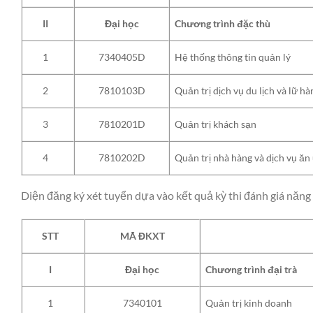
Chương trình đặc thù
II
Đại học
Hệ thống thông tin quản lý
1
7340405D
Quản trị dịch vụ du lịch và lữ h
2
7810103D
Quản trị khách sạn
3
7810201D
Quản trị nhà hàng và dịch vụ ăn
4
7810202D
Diện đăng ký xét tuyển dựa vào kết quả kỳ thi đánh giá năn
STT
MÃ ĐKXT
Chương trình đại trà
I
Đại học
Quản trị kinh doanh
1
7340101