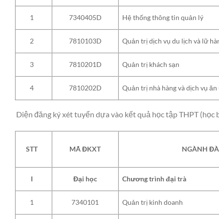
Hệ thống thông tin quản lý
1
7340405D
Quản trị dịch vụ du lịch và lữ h
2
7810103D
Quản trị khách sạn
3
7810201D
Quản trị nhà hàng và dịch vụ ăn
4
7810202D
Diện đăng ký xét tuyển dựa vào kết quả học tập THPT (học
STT
MÃ ĐKXT
NGÀNH ĐÀ
Chương trình đại trà
I
Đại học
Quản trị kinh doanh
1
7340101