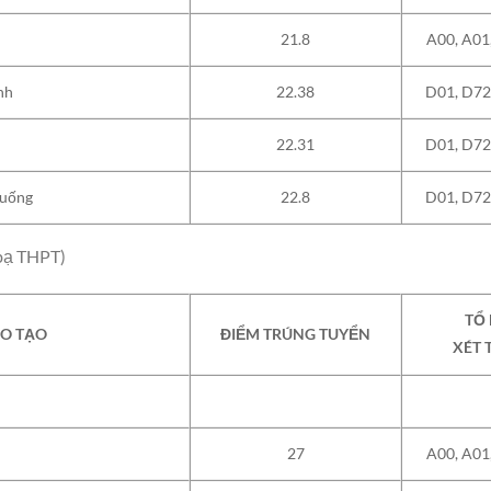
21.8
A00, A01
ành
22.38
D01, D72
22.31
D01, D72
 uống
22.8
D01, D72
 bạ THPT)
TỔ
O TẠO
ĐIỂM TRÚNG TUYỂN
XÉT 
27
A00, A01