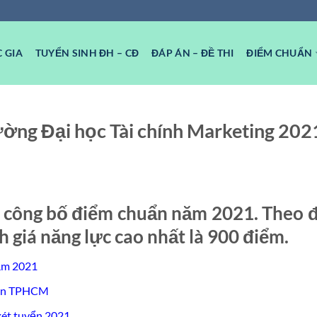
 GIA
TUYỂN SINH ĐH – CĐ
ĐÁP ÁN – ĐỀ THI
ĐIỂM CHUẨN
ường Đại học Tài chính Marketing 202
g công bố điểm chuẩn năm 2021. Theo 
 giá năng lực cao nhất là 900 điểm.
ăm 2021
 tin TPHCM
ét tuyển 2021