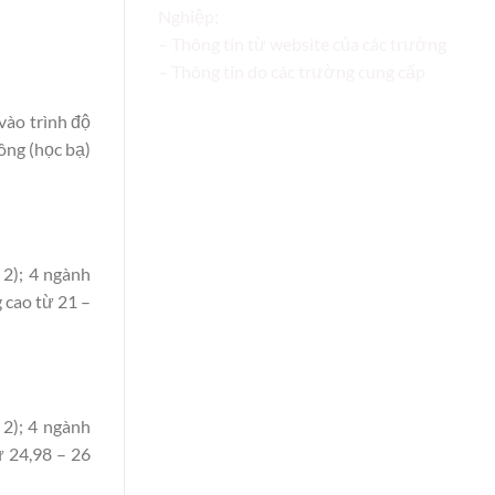
Nghiệp;
– Thông tin từ website của các trường
– Thông tin do các trường cung cấp
vào trình độ
ông (học bạ)
 2); 4 ngành
 cao từ 21 –
 2); 4 ngành
ừ 24,98 – 26