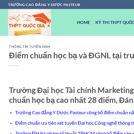
Chuyển
TRƯỜNG CAO ĐẲNG Y DƯỢC PASTEUR
đến
nội
HOME
KỲ THI THPT QUỐC
dung
THÔNG TIN TUYỂN SINH
Điểm chuẩn học bạ và ĐGNL tại tr
Trường Đại học Tài chính Marketin
chuẩn học bạ cao nhất 28 điểm, Đánh
Trường Cao đẳng Y Dược Pasteur công bố điểm chuẩn n
Điểm chuẩn ưu tiên xét tuyển Đại học Công nghệ thông
Trường ĐH Sư phạm kỹ thuật TPHCM công bố điểm sàn x