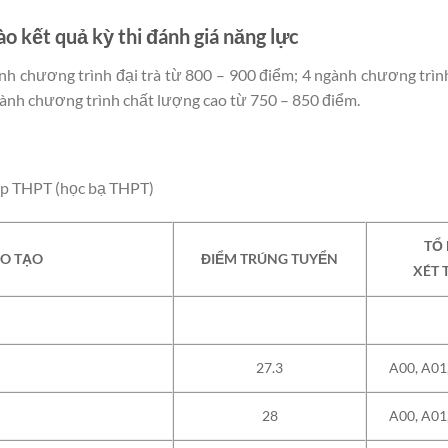
o kết quả kỳ thi đánh giá năng lực
 chương trình đại trà từ 800 – 900 điểm; 4 ngành chương trìn
ành chương trình chất lượng cao từ 750 – 850 điểm.
tập THPT (học bạ THPT)
TỔ
O TẠO
ĐIỂM TRÚNG TUYỂN
XÉT 
27.3
A00, A01
28
A00, A01