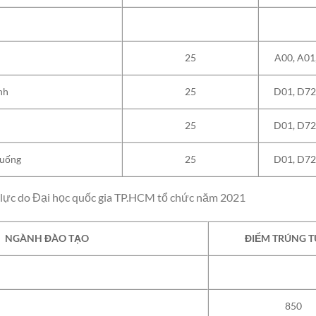
25
A00, A01
ành
25
D01, D72
25
D01, D72
 uống
25
D01, D72
g lực do Đại học quốc gia TP.HCM tổ chức năm 2021
NGÀNH ĐÀO TẠO
ĐIỂM TRÚNG T
850