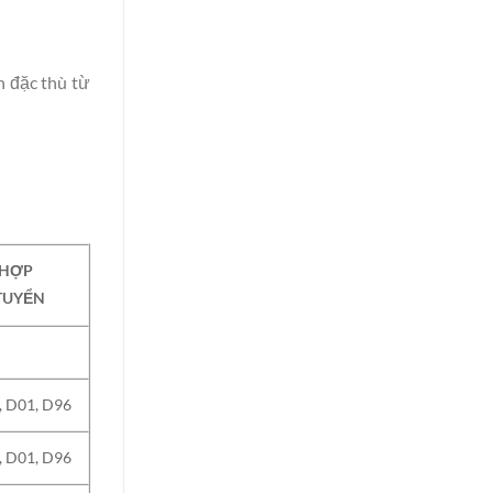
h đặc thù từ
 HỢP
TUYỂN
, D01, D96
, D01, D96