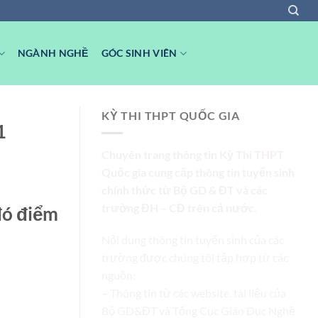
NGÀNH NGHỀ
GÓC SINH VIÊN
KỲ THI THPT QUỐC GIA
1
Chuyên trang thông tin Kỳ Thi THPT
Quốc gia cung cấp thông tin tuyển sinh
chính thức từ Bộ GD & ĐT và các
trường ĐH – CĐ trên cả nước.
đó điểm
Nội dung thông tin tuyển sinh của các
trường được chúng tôi tập hợp từ các
nguồn:
– Thông tin từ các website, tài liệu của
Bộ GD&ĐT và Tổng Cục Giáo Dục Nghề