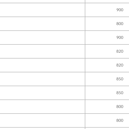
900
800
900
820
820
850
850
800
800