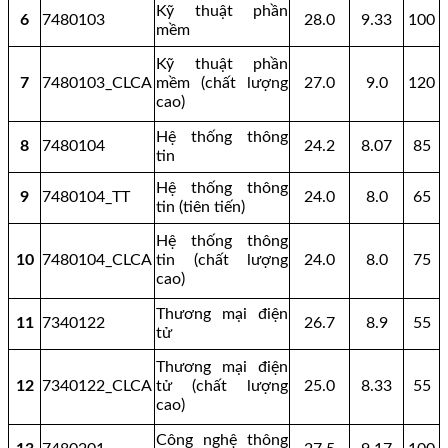
Kỹ thuật phần
6
7480103
28.0
9.33
100
mềm
Kỹ thuật phần
7
7480103_CLCA
mềm (chất lượng
27.0
9.0
120
cao)
Hệ thống thông
8
7480104
24.2
8.07
85
tin
Hệ thống thông
9
7480104_TT
24.0
8.0
65
tin (tiên tiến)
Hệ thống thông
10
7480104_CLCA
tin (chất lượng
24.0
8.0
75
cao)
Thương mại điện
11
7340122
26.7
8.9
55
tử
Thương mại điện
12
7340122_CLCA
tử (chất lượng
25.0
8.33
55
cao)
Công nghệ thông