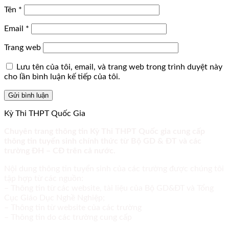
Tên
*
Email
*
Trang web
Lưu tên của tôi, email, và trang web trong trình duyệt này
cho lần bình luận kế tiếp của tôi.
Kỳ Thi THPT Quốc Gia
Chuyên trang thông tin Kỳ Thi THPT Quốc gia cung cấp
thông tin tuyển sinh chính thức từ Bộ GD & ĐT và các
trường ĐH – CĐ trên cả nước.
Nội dung thông tin tuyển sinh của các trường được chúng tôi
tập hợp từ các nguồn:
– Thông tin từ các website, tài liệu của Bộ GD&ĐT và Tổng
Cục Giáo Dục Nghề Nghiệp;
– Thông tin từ website của các trường
– Thông tin do các trường cung cấp