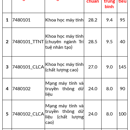
chuẩn
trung
tiêu
bình
1
7480101
Khoa học máy tính
28.2
9.4
95
Khoa học máy tính
2
7480101_TTNT
(chuyên ngành Trí
28.5
9.5
40
tuệ nhân tạo)
Khoa học máy tính
3
7480101_CLCA
27.0
9.0
145
(chất lượng cao)
Mạng máy tính và
4
7480102
truyền thông dữ
24.0
8.0
90
liệu
Mạng máy tính và
truyền thông dữ
5
7480102_CLCA
24.0
8.0
100
liệu (chất lượng
cao)