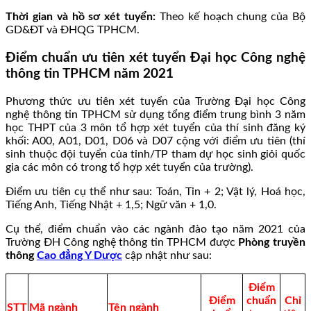
Thời gian và hồ sơ xét tuyển:
Theo kế hoạch chung của Bộ
GD&ĐT và ĐHQG TPHCM.
Điểm chuẩn ưu tiên xét tuyển Đại học Công nghệ
thông tin TPHCM năm 2021
Phương thức ưu tiên xét tuyển của Trường Đại học Công
nghệ thông tin TPHCM sử dụng tổng điểm trung bình 3 năm
học THPT của 3 môn tổ hợp xét tuyển của thí sinh đăng ký
khối: A00, A01, D01, D06 và D07 cộng với điểm ưu tiên (thí
sinh thuộc đội tuyển của tỉnh/TP tham dự học sinh giỏi quốc
gia các môn có trong tổ hợp xét tuyển của trường).
Điểm ưu tiên cụ thể như sau: Toán, Tin + 2; Vật lý, Hoá học,
Tiếng Anh, Tiếng Nhật + 1,5; Ngữ văn + 1,0.
Cụ thể, điểm chuẩn vào các ngành đào tạo năm 2021 của
Trường ĐH Công nghệ thông tin TPHCM được
Phòng truyền
thông
Cao đẳng Y Dược
cập nhật như sau:
Điểm
Điểm
chuẩn
Chỉ
STT
Mã ngành
Tên ngành