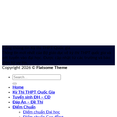
Cổng thông tin Kỳ thi THPT Quốc gia
Thông tin mới nhất của Bộ giáo dục về kỳ thi THPT quốc gia
và
xét tuyển vào đại học. Được cập nhật từ các trường và báo
điện tử uy tín.
Copyright 2026 ©
Flatsome Theme
Home
Kỳ Thi THPT Quốc Gia
Tuyển sinh ĐH – CĐ
Đáp Án – Đề Thi
Điểm Chuẩn
Điểm chuẩn Đại học