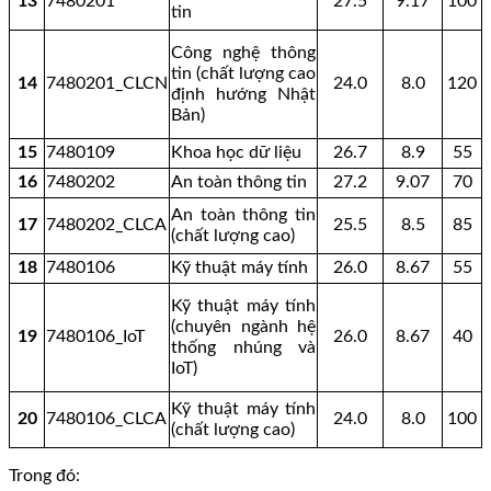
13
7480201
27.5
9.17
100
tin
Công nghệ thông
tin (chất lượng cao
14
7480201_CLCN
24.0
8.0
120
định hướng Nhật
Bản)
15
7480109
Khoa học dữ liệu
26.7
8.9
55
16
7480202
An toàn thông tin
27.2
9.07
70
An toàn thông tin
17
7480202_CLCA
25.5
8.5
85
(chất lượng cao)
18
7480106
Kỹ thuật máy tính
26.0
8.67
55
Kỹ thuật máy tính
(chuyên ngành hệ
19
7480106_IoT
26.0
8.67
40
thống nhúng và
IoT)
Kỹ thuật máy tính
20
7480106_CLCA
24.0
8.0
100
(chất lượng cao)
Trong đó: