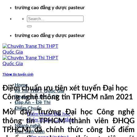
Chuyển
trường cao đẳng y dược pasteur
đến
nội
dung
trường cao đẳng y dược pasteur
Thông tin tuyển sinh
Home
Điểm chuẩn ưu tiên xét tuyển Đại học
Kỳ Thi THPT Quốc Gia
Công nghệ thông tin TPHCM năm 2021
Tuyển sinh ĐH – CĐ
Đáp Án – Đề Thi
Điểm Chuẩn
Mới đây, Trường Đại học Công nghệ
Điểm chuẩn Đại học
thông tin TPHCM (thành viên ĐHQG
Điểm chuẩn Cao đẳng
Ngành nghề
TPHCM) đã chính thức công bố điểm
Góc Sinh viên