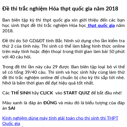
Đề thi trắc nghiệm Hóa thpt quốc gia năm 2018
Ban biên tập kỳ thi thpt quốc gia xin giới thiệu đến các bạn
học sinh thpt đề thi trắc nghiệm Hóa học
thpt quốc gia
năm
2018.
Đề thi do Sở GD&ĐT tỉnh Bắc Ninh sử dụng cho lần kiểm tra
thứ 2 của tỉnh này. Thí sinh có thể làm bằng hình thức online
trên máy tính hoặc điện thoại trong thời gian làm bài 50 phút
với 40 câu hỏi.
Trong đề thi lần này câu 29 được Ban biên tập loại bỏ vì thế
sẽ có tổng 39/40 câu. Thí sinh và học sinh hãy cùng làm thử
đề thi trắc nghiệm online để chuẩn bị cho kỳ thi sắp tới nhé.
Nhớ là bấm thời gian để đạt hiệu quả tốt nhất.
Các
THÍ SINH
hãy
CLICK
vào
START QUIZ
để bắt đầu nhé!
Màu xanh là đáp án
ĐÚNG
và màu đỏ là biểu tượng của đáp
án
SAI
Kinh nghiệm dùng máy tính giải toán cho thí sinh thi THPT
Quốc gia