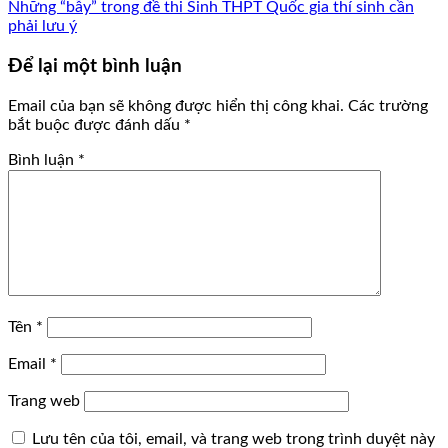
Những “bẫy” trong đề thi Sinh THPT Quốc gia thí sinh cần
phải lưu ý
Để lại một bình luận
Email của bạn sẽ không được hiển thị công khai.
Các trường
bắt buộc được đánh dấu
*
Bình luận
*
Tên
*
Email
*
Trang web
Lưu tên của tôi, email, và trang web trong trình duyệt này