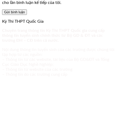
cho lần bình luận kế tiếp của tôi.
Kỳ Thi THPT Quốc Gia
Chuyên trang thông tin Kỳ Thi THPT Quốc gia cung cấp
thông tin tuyển sinh chính thức từ Bộ GD & ĐT và các
trường ĐH – CĐ trên cả nước.
Nội dung thông tin tuyển sinh của các trường được chúng tôi
tập hợp từ các nguồn:
– Thông tin từ các website, tài liệu của Bộ GD&ĐT và Tổng
Cục Giáo Dục Nghề Nghiệp;
– Thông tin từ website của các trường
– Thông tin do các trường cung cấp