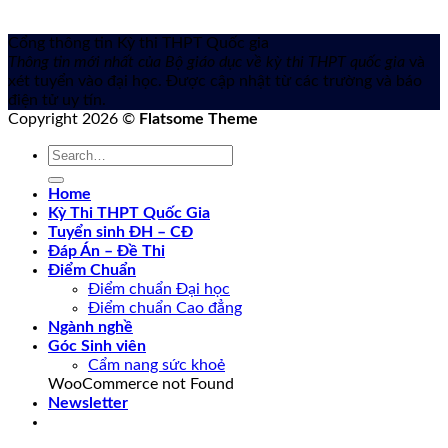
Cổng thông tin Kỳ thi THPT Quốc gia
Thông tin mới nhất của Bộ giáo dục về kỳ thi THPT quốc gia
và
xét tuyển vào đại học. Được cập nhật từ các trường và báo
điện tử uy tín.
Copyright 2026 ©
Flatsome Theme
Home
Kỳ Thi THPT Quốc Gia
Tuyển sinh ĐH – CĐ
Đáp Án – Đề Thi
Điểm Chuẩn
Điểm chuẩn Đại học
Điểm chuẩn Cao đẳng
Ngành nghề
Góc Sinh viên
Cẩm nang sức khoẻ
WooCommerce not Found
Newsletter