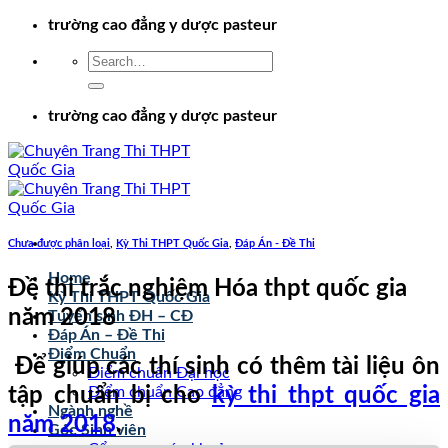
Chuyển
trường cao đẳng y dược pasteur
đến
nội
dung
trường cao đẳng y dược pasteur
Chưa được phân loại
,
Kỳ Thi THPT Quốc Gia
,
Đáp Án - Đề Thi
Home
Đề thi trắc nghiệm Hóa thpt quốc gia
Kỳ Thi THPT Quốc Gia
năm 2018
Tuyển sinh ĐH – CĐ
Đáp Án – Đề Thi
Điểm Chuẩn
Để giúp các thí sinh có thêm tài liệu ôn
Điểm chuẩn Đại học
tập chuẩn bị cho
kỳ thi thpt quốc gia
Điểm chuẩn Cao đẳng
Ngành nghề
năm 2018
.
Góc Sinh viên