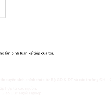
o lần bình luận kế tiếp của tôi.
 tin tuyển sinh chính thức từ Bộ GD & ĐT và các trường ĐH –
tập hợp từ các nguồn:
ục Giáo Dục Nghề Nghiệp;