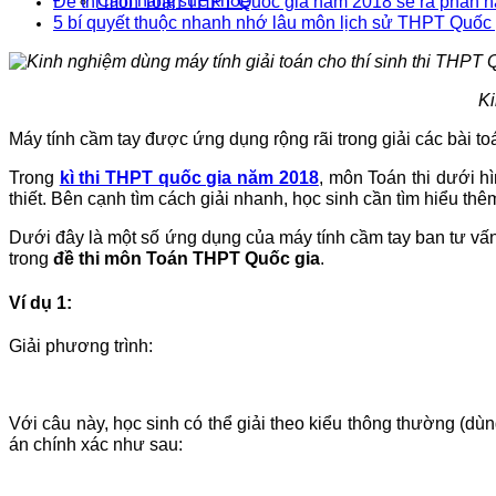
Đề thi môn Toán THPT Quốc gia năm 2018 sẽ ra phần n
Cẩm nang sức khoẻ
5 bí quyết thuộc nhanh nhớ lâu môn lịch sử THPT Quốc 
Ki
Máy tính cầm tay được ứng dụng rộng rãi trong giải các bài t
Trong
kì thi THPT quốc gia năm 2018
, môn Toán thi dưới hì
thiết. Bên cạnh tìm cách giải nhanh, học sinh cần tìm hiểu t
Dưới đây là một số ứng dụng của máy tính cầm tay ban tư vấ
trong
đề thi môn Toán THPT Quốc gia
.
Ví dụ 1:
Giải phương trình:
Với câu này, học sinh có thể giải theo kiểu thông thường (dùn
án chính xác như sau: