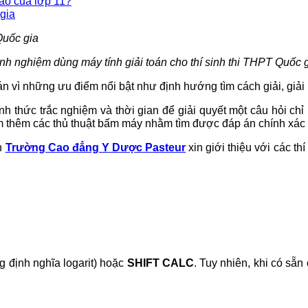
ào của lớp 11?
gia
nh nghiệm dùng máy tính giải toán cho thí sinh thi THPT Quốc 
oán vì những ưu điểm nổi bật như định hướng tìm cách giải, giả
nh thức trắc nghiệm và thời gian để giải quyết một câu hỏi chỉ
hêm thêm các thủ thuật bấm máy nhằm tìm được đáp án chính xác 
n
Trường Cao đẳng Y Dược Pasteur
xin giới thiệu với các th
g định nghĩa logarit) hoặc
SHIFT CALC
. Tuy nhiên, khi có sẵ