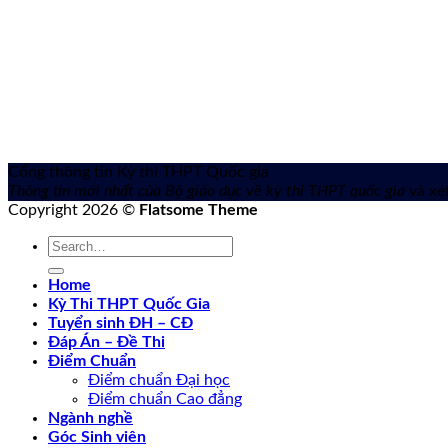
Cổng thông tin Kỳ thi THPT Quốc gia
Thông tin mới nhất của Bộ giáo dục về kỳ thi THPT quốc gia
và xét
Copyright 2026 ©
Flatsome Theme
Home
Kỳ Thi THPT Quốc Gia
Tuyển sinh ĐH – CĐ
Đáp Án – Đề Thi
Điểm Chuẩn
Điểm chuẩn Đại học
Điểm chuẩn Cao đẳng
Ngành nghề
Góc Sinh viên