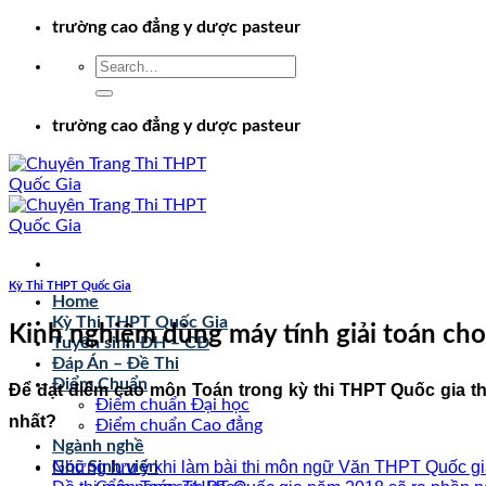
Chuyển
trường cao đẳng y dược pasteur
đến
nội
dung
trường cao đẳng y dược pasteur
Kỳ Thi THPT Quốc Gia
Home
Kỳ Thi THPT Quốc Gia
Kinh nghiệm dùng máy tính giải toán cho
Tuyển sinh ĐH – CĐ
Đáp Án – Đề Thi
Điểm Chuẩn
Để đạt điểm cao môn Toán trong kỳ thi THPT Quốc gia thì
Điểm chuẩn Đại học
nhất?
Điểm chuẩn Cao đẳng
Ngành nghề
Những lưu ý khi làm bài thi môn ngữ Văn THPT Quốc g
Góc Sinh viên