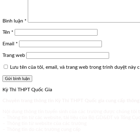
Bình luận
*
Tên
*
Email
*
Trang web
Lưu tên của tôi, email, và trang web trong trình duyệt này ch
Kỳ Thi THPT Quốc Gia
Chuyên trang thông tin Kỳ Thi THPT Quốc gia cung cấp thông
Nội dung thông tin tuyển sinh của các trường được chúng tôi 
– Thông tin từ các website, tài liệu của Bộ GD&ĐT và Tổng C
– Thông tin từ website của các trường
– Thông tin do các trường cung cấp