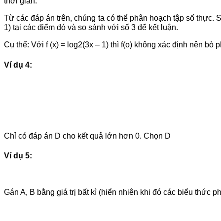
thời gian:
Từ các đáp án trên, chúng ta có thể phân hoạch tập số thực. Sau
1) tại các điểm đó và so sánh với số 3 để kết luận.
Cụ thể: Với f (x) = log2(3x – 1) thì f(o) không xác định nên 
Ví dụ 4:
Chỉ có đáp án D cho kết quả lớn hơn 0. Chọn D
Ví dụ 5:
Gán A, B bằng giá trị bất kì (hiển nhiên khi đó các biểu thức 