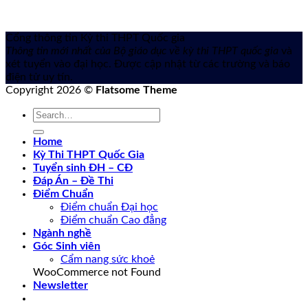
Cổng thông tin Kỳ thi THPT Quốc gia
Thông tin mới nhất của Bộ giáo dục về kỳ thi THPT quốc gia
và
xét tuyển vào đại học. Được cập nhật từ các trường và báo
điện tử uy tín.
Copyright 2026 ©
Flatsome Theme
Home
Kỳ Thi THPT Quốc Gia
Tuyển sinh ĐH – CĐ
Đáp Án – Đề Thi
Điểm Chuẩn
Điểm chuẩn Đại học
Điểm chuẩn Cao đẳng
Ngành nghề
Góc Sinh viên
Cẩm nang sức khoẻ
WooCommerce not Found
Newsletter