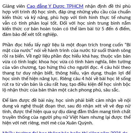
Giảng viên
Cao đẳng Y Dược TPHCM
nhận định đề thi phù
hợp với trình độ học sinh, đáp ứng những yêu cầu của chuẩn
kiến thức và kỹ năng, phù hợp với tình hình thực tế nhưng
vẫn có tính phân loại tốt. Đối với học sinh trung bình nắm
kiến thức cơ bản hoàn toàn có thể làm bài từ 5 đến 6 điểm,
đảm bảo để xét tốt nghiệp.
Phần đọc hiểu lấy ngữ liệu là một đoạn trích trong cuốn “Bí
mật của nước” nói về hành trình của nước từ suối thành sông
rồi ra biển. Về ngữ liệu phần đọc hiểu khá hay, thuộc văn bản
vừa có tính logic khoa học vừa có tính hàm nghĩa, liên tưởng
của văn chương, tạo hứng thú cho người đọc. 4 câu hỏi theo
thang tư duy nhận biết, thông hiểu, vận dụng, thuận lợi để
học sinh thể hiện năng lực. Riêng câu 4 hỏi về bài học lẽ sống
rút ra từ văn bản là câu rất hay, tạo điều kiện để học sinh bộc
lộ nhận thức của bản thân một cách phong phú, sâu sắc.
Để làm được đề bài này, học sinh phải biết cảm nhận về nội
dung và nghệ thuật đoạn thơ, sau đó nhận xét về vẻ đẹp nữ
tính, được thể hiện qua sự dịu dàng đằm thắm mang tính chất
truyền thống của người phụ nữ Việt Nam nhưng lại được thể
hiện với nét riêng, mới mẻ của Xuân Quỳnh.