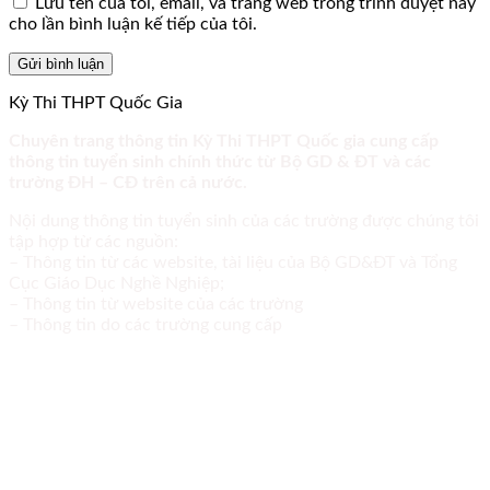
Lưu tên của tôi, email, và trang web trong trình duyệt này
cho lần bình luận kế tiếp của tôi.
Kỳ Thi THPT Quốc Gia
Chuyên trang thông tin Kỳ Thi THPT Quốc gia cung cấp
thông tin tuyển sinh chính thức từ Bộ GD & ĐT và các
trường ĐH – CĐ trên cả nước.
Nội dung thông tin tuyển sinh của các trường được chúng tôi
tập hợp từ các nguồn:
– Thông tin từ các website, tài liệu của Bộ GD&ĐT và Tổng
Cục Giáo Dục Nghề Nghiệp;
– Thông tin từ website của các trường
– Thông tin do các trường cung cấp