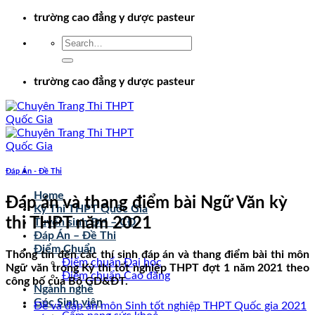
Chuyển
trường cao đẳng y dược pasteur
đến
nội
dung
trường cao đẳng y dược pasteur
Đáp Án - Đề Thi
Home
Đáp án và thang điểm bài Ngữ Văn kỳ
Kỳ Thi THPT Quốc Gia
thi THPT năm 2021
Tuyển sinh ĐH – CĐ
Đáp Án – Đề Thi
Điểm Chuẩn
Thông tin đến các thí sinh đáp án và thang điểm bài thi môn
Điểm chuẩn Đại học
Ngữ văn trong Kỳ thi tốt nghiệp THPT đợt 1 năm 2021 theo
Điểm chuẩn Cao đẳng
công bố của Bộ GD&ĐT.
Ngành nghề
Góc Sinh viên
Đề và đáp án môn Sinh tốt nghiệp THPT Quốc gia 2021