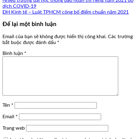
Nhiều trường đại học thông báo hoãn thi riêng năm 2021 do
dịch COVID-19
ĐH Kinh tế – Luật TPHCM công bố điểm chuẩn năm 2021
Để lại một bình luận
Email của bạn sẽ không được hiển thị công khai.
Các trường
bắt buộc được đánh dấu
*
Bình luận
*
Tên
*
Email
*
Trang web