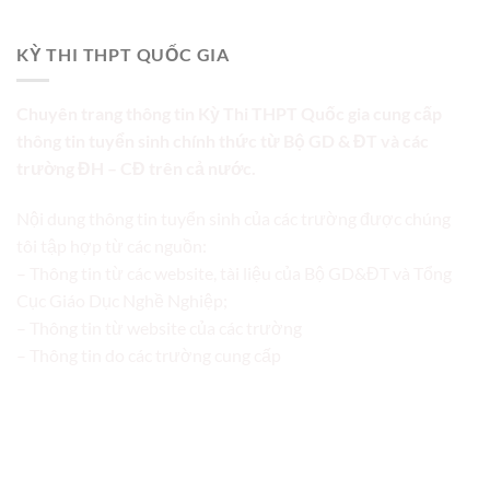
KỲ THI THPT QUỐC GIA
Chuyên trang thông tin Kỳ Thi THPT Quốc gia cung cấp
thông tin tuyển sinh chính thức từ Bộ GD & ĐT và các
trường ĐH – CĐ trên cả nước.
Nội dung thông tin tuyển sinh của các trường được chúng
tôi tập hợp từ các nguồn:
– Thông tin từ các website, tài liệu của Bộ GD&ĐT và Tổng
Cục Giáo Dục Nghề Nghiệp;
– Thông tin từ website của các trường
– Thông tin do các trường cung cấp