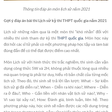
Thông tin đáp án môn lịch sử năm 2021
Gợi ý đáp án bài thi Lịch sử kỳ thi THPT quốc gia năm 2021
Lịch sử những năm qua là một môn thi “khó nhằn” đối với
nhiều thí sinh tham dự kỳ thi
THPT quốc gia
. Môn học này
đòi hỏi các sĩ tử phải có một phương pháp học tập và làm bài
đúng đắn để có thể đạt được điểm cao nhất.
Môn Lịch sử với hình thức thi trắc nghiệm, thí sinh cần vận
dụng công thức 5W và 2H, không phải thuộc lòng quá nhiều
mà quan trọng là phải tư duy, hiểu rõ bản chất của từng mốc
lịch sử. Theo đó, thí sinh sẽ trả lời lần lượt: What – Sự kiện
lịch sử gì đã diễn ra?, When – Diễn ra khi nào?, Where – Diễn
ra ở đâu?, Who – Gắn liền với nhân vật lịch sử nào?, Why –
Vì sao lại xảy ra?, How: Đánh giá, bình luận, liên hệ. Theo
phương pháp này, học sinh sẽ nắm được các nội dung trọng
tâm trong chương trình, nắm vững kiến thức cơ bản, ghi nhớ