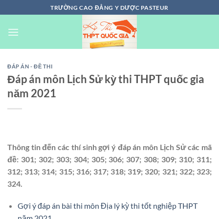
Chuyển
TRƯỜNG CAO ĐẲNG Y DƯỢC PASTEUR
đến
nội
dung
ĐÁP ÁN - ĐỀ THI
Đáp án môn Lịch Sử kỳ thi THPT quốc gia
năm 2021
Thông tin đến các thí sinh gợi ý đáp án môn Lịch Sử các mã
đề: 301; 302; 303; 304​; 305; 306; 307; 308; 309; 310; 311;
312; 313; 314; 315; 316; 317; 318; 319; 320; 321; 322; 323;
324.
Gợi ý đáp án bài thi môn Địa lý kỳ thi tốt nghiệp THPT
năm 2021