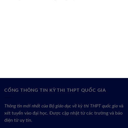
CỔNG THÔNG TIN KỲ THI THPT QUỐC GIA
Thông tin mới nhất của Bộ giáo dục về kỳ thi THPT quốc gia
và
xét tuyển vào đại học. Được cập nhật từ các trường và báo
điện tử uy tín.