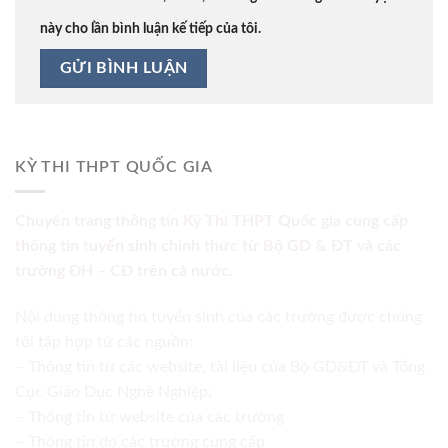
này cho lần bình luận kế tiếp của tôi.
KỲ THI THPT QUỐC GIA
Chuyên trang thông tin Kỳ Thi THPT Quốc gia cung cấp
thông tin tuyển sinh chính thức từ Bộ GD & ĐT và các
trường ĐH – CĐ trên cả nước.
Nội dung thông tin tuyển sinh của các trường được chúng
tôi tập hợp từ các nguồn:
– Thông tin từ các website, tài liệu của Bộ GD&ĐT và Tổng
Cục Giáo Dục Nghề Nghiệp;
– Thông tin từ website của các trường
– Thông tin do các trường cung cấp