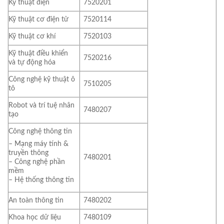
Kỹ thuật điện
7520201
Kỹ thuật cơ điện tử
7520114
Kỹ thuật cơ khí
7520103
Kỹ thuật điều khiển
7520216
và tự động hóa
Công nghệ kỹ thuật ô
7510205
tô
Robot và trí tuệ nhân
7480207
tạo
Công nghệ thông tin
– Mạng máy tính &
truyền thông
7480201
– Công nghệ phần
mềm
– Hệ thống thông tin
An toàn thông tin
7480202
Khoa học dữ liệu
7480109