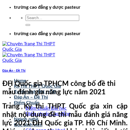
Chuyển
trường cao đẳng y dược pasteur
đến
nội
dung
trường cao đẳng y dược pasteur
Đáp Án - Đề Thi
Home
ĐH Quốc gia TPHCM công bố đề thi
Kỳ Thi THPT Quốc Gia
mẫu đánh gia năng lực năm 2021
Tuyển sinh ĐH – CĐ
Đáp Án – Đề Thi
Điểm Chuẩn
Trang Kỳ thi THPT Quốc gia xin cập
Điểm chuẩn Đại học
nhật nội dung đề thi mẫu đánh giá năng
Điểm chuẩn Cao đẳng
Ngành nghề
lực 2021 ĐH Quốc gia TP. Hồ Chí Minh.
Góc Sinh viên