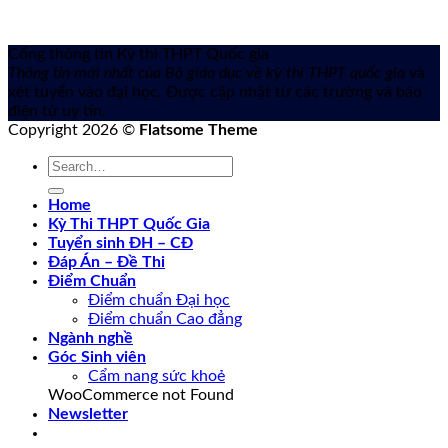
Cổng thông tin Kỳ thi THPT Quốc gia
Thông tin mới nhất của Bộ giáo dục về kỳ thi THPT quốc gia
và
xét tuyển vào đại học. Được cập nhật từ các trường và báo
điện tử uy tín.
Copyright 2026 ©
Flatsome Theme
Home
Kỳ Thi THPT Quốc Gia
Tuyển sinh ĐH – CĐ
Đáp Án – Đề Thi
Điểm Chuẩn
Điểm chuẩn Đại học
Điểm chuẩn Cao đẳng
Ngành nghề
Góc Sinh viên
Cẩm nang sức khoẻ
WooCommerce not Found
Newsletter