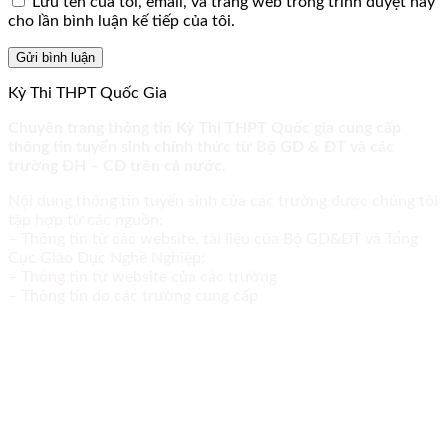
Lưu tên của tôi, email, và trang web trong trình duyệt này
cho lần bình luận kế tiếp của tôi.
Kỳ Thi THPT Quốc Gia
Chuyên trang thông tin Kỳ Thi THPT Quốc gia cung cấp
thông tin tuyển sinh chính thức từ Bộ GD & ĐT và các
trường ĐH – CĐ trên cả nước.
Nội dung thông tin tuyển sinh của các trường được chúng tôi
tập hợp từ các nguồn:
– Thông tin từ các website, tài liệu của Bộ GD&ĐT và Tổng
Cục Giáo Dục Nghề Nghiệp;
– Thông tin từ website của các trường
– Thông tin do các trường cung cấp