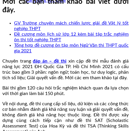
Cẩm nang sức khoẻ
Mời các bạn tham khảo bài viết dưới
đây.
GV Trường chuyên mách chiến lược giải đề Vật lý tốt
nghiệp THPT
Đề cương môn lịch sử lớp 12 kèm bài tập trắc nghiệm
ôn thi tốt nghiệp THPT
Tổng hợp đề cương ôn tập môn Ngữ Văn thi THPT quốc
gia 2021
Chuyên trang
đáp án – đề thi
xin cập đề thi mẫu đánh giá
năng lực 2021 ĐH Quốc Gia TP. Hồ Chí Minh 2021 có cấu
trúc bao gồm 3 phần: ngôn ngữ; toán học, tư duy logic, phân
tích số liệu; Giải quyết vấn đề. Mời các em tham khảo tại đây.
Bài thi gồm 120 câu hỏi trắc nghiệm khách quan đa lựa chọn
với thời gian làm bài 150 phút.
Về nội dung, đề thi cung cấp số liệu, dữ kiện và các công thức
cơ bản nhằm đánh giá khả năng suy luận và giải quyết vấn đề,
không đánh giá khả năng học thuộc lòng. Đề thi được xây
dựng cùng cách tiếp cận như đề thi SAT (Scholastic
Assessment Test) của Hoa Kỳ và đề thi TSA (Thinking Skills