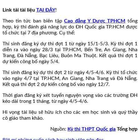
Link tải tài liệu
TẠI ĐÂY
!
Theo tin tức ban biên tập
Cao đẳng Y Dược TPHCM
tổng
hợp, kỳ thi đánh giá năng lực do ĐH Quốc gia TP.HCM được
tổ chức tại 7 địa phương. Cụ thể:
Thí sinh đăng ký dự thi đợt 1 từ ngày 15/1-5/3. Kỳ thi đợt 1
diễn ra vào ngày 28/3 tại TP.HCM, Bến Tre, An Giang, Nha
Trang, Đà Nẵng, Bạc Liêu, Buôn Ma Thuột. Kết quả thi đợt 1
dự kiến công bố ngày 5/4.
Thí sinh đăng ký dự thi đợt 2 từ ngày 4/5-4/6. Kỳ thi tổ chức
vào ngày 4/7 tại TP.HCM, An Giang, Nha Trang và Đà Nẵng.
Kết quả thi đợt 2 dự kiến công bố vào ngày 12/7.
Thời gian đăng ký xét tuyển nguyện vọng vào các trường ĐH
kéo dài trong 1 tháng, từ ngày 4/5-4/6.
Hi vọng tài liệu sẽ hữu ích cho các em học sinh và quý thầy
cô giáo tham khảo.
Nguồn:
Kỳ thi THPT Quốc gia
Tổng hợp
Bật mí những cuốn sách hay sinh viên nên đọc