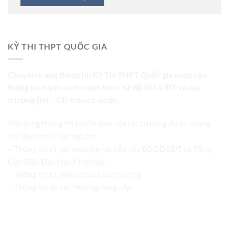
KỲ THI THPT QUỐC GIA
Chuyên trang thông tin Kỳ Thi THPT Quốc gia cung cấp
thông tin tuyển sinh chính thức từ Bộ GD & ĐT và các
trường ĐH – CĐ trên cả nước.
Nội dung thông tin tuyển sinh của các trường được chúng
tôi tập hợp từ các nguồn:
– Thông tin từ các website, tài liệu của Bộ GD&ĐT và Tổng
Cục Giáo Dục Nghề Nghiệp;
– Thông tin từ website của các trường
– Thông tin do các trường cung cấp