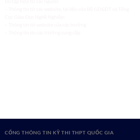
tôi tập hợp từ các nguồn:
– Thông tin từ các website, tài liệu của Bộ GD&ĐT và Tổng
Cục Giáo Dục Nghề Nghiệp;
– Thông tin từ website của các trường
– Thông tin do các trường cung cấp
CỔNG THÔNG TIN KỲ THI THPT QUỐC GIA