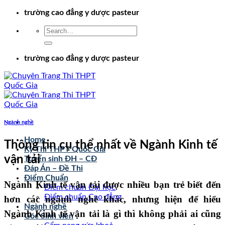
Chuyển
trường cao đẳng y dược pasteur
đến
nội
dung
trường cao đẳng y dược pasteur
Ngành nghề
Home
Thông tin cụ thể nhất về Ngành Kinh tế
Kỳ Thi THPT Quốc Gia
vận tải
Tuyển sinh ĐH – CĐ
Đáp Án – Đề Thi
Điểm Chuẩn
Ngành Kinh tế vận tải được nhiều bạn trẻ biết đến
Điểm chuẩn Đại học
Điểm chuẩn Cao đẳng
hơn các ngành nghề khác, nhưng hiện để hiểu
Ngành nghề
Ngành Kinh tế vận tải là gì thì không phải ai cũng
Góc Sinh viên