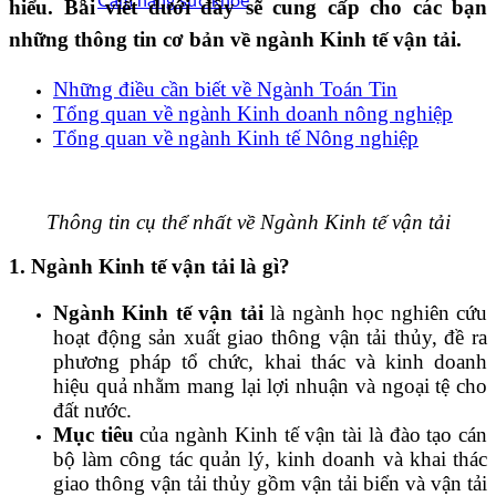
Cẩm nang sức khoẻ
hiểu
. Bài viết dưới đây sẽ cung cấp cho các bạn
những thông tin cơ bản về ngành Kinh tế vận tải.
Những điều cần biết về Ngành Toán Tin
Tổng quan về ngành Kinh doanh nông nghiệp
Tổng quan về ngành Kinh tế Nông nghiệp
Thông tin cụ thể nhất về Ngành Kinh tế vận tải
1. Ngành Kinh tế vận tải là gì?
Ngành Kinh tế vận tải
là ngành học nghiên cứu
hoạt động sản xuất giao thông vận tải thủy, đề ra
phương pháp tổ chức, khai thác và kinh doanh
hiệu quả nhằm mang lại lợi nhuận và ngoại tệ cho
đất nước.
Mục tiêu
của ngành Kinh tế vận tài là đào tạo cán
bộ làm công tác quản lý, kinh doanh và khai thác
giao thông vận tải thủy gồm vận tải biển và vận tải