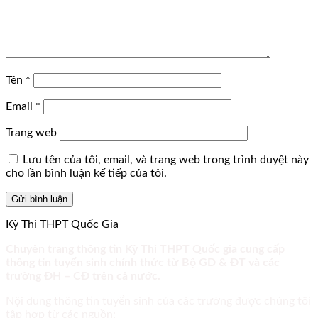
Tên
*
Email
*
Trang web
Lưu tên của tôi, email, và trang web trong trình duyệt này
cho lần bình luận kế tiếp của tôi.
Kỳ Thi THPT Quốc Gia
Chuyên trang thông tin Kỳ Thi THPT Quốc gia cung cấp
thông tin tuyển sinh chính thức từ Bộ GD & ĐT và các
trường ĐH – CĐ trên cả nước.
Nội dung thông tin tuyển sinh của các trường được chúng tôi
tập hợp từ các nguồn: