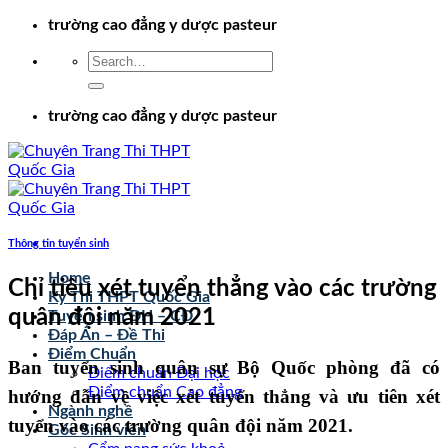
Chuyển
trường cao đẳng y dược pasteur
đến
nội
dung
trường cao đẳng y dược pasteur
Thông tin tuyển sinh
Home
Chỉ tiêu xét tuyển thẳng vào các trường
Kỳ Thi THPT Quốc Gia
quân đội năm 2021
Tuyển sinh ĐH – CĐ
Đáp Án – Đề Thi
Điểm Chuẩn
Ban tuyển sinh quân sự Bộ Quốc phòng đã có
Điểm chuẩn Đại học
Điểm chuẩn Cao đẳng
hướng dẫn về việc xét tuyển thẳng và ưu tiên xét
Ngành nghề
tuyển vào các trường quân đội năm 2021.
Góc Sinh viên