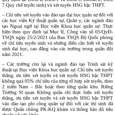
7 Quy chế tuyển sinh) và xét tuyển HSG bậc THPT.
– Chỉ tiêu xét tuyển vào đào tạo đại học quân sự đối với
các học viện Kỹ thuật quân sự, Quân y, các ngành đào
tạo Ngoại ngữ tại Học viện Khoa học quân sự: Thực
hiện theo quy định tại Mục II, Công văn số 05/QyĐ-
TSQS ngày 25/2/2021 của Ban TSQS Bộ Quốc phòng
về chỉ tiêu tuyển sinh và những điều cần biết về tuyển
sinh đại học, cao đẳng vào các trường trong quân đội
năm 2021.
– Các trường còn lại và ngành đào tạo Trinh sát kỹ
thuật tại Học viện Khoa học quân sự: Chỉ tiêu xét tuyển
thẳng, ưu tiên xét tuyển và xét tuyển HSG bậc THPT
không quá 05% chỉ tiêu của từng tổ hợp xét tuyển, theo
2 miền Nam – Bắc hoặc theo từng quân khu. Riêng
Trường Sĩ quan Không quân chỉ thực hiện xét tuyển
thẳng, ưu tiên xét tuyển và xét tuyển HSG bậc THPT
vào đào tạo phi công quân sự đối với các thí sinh đã
được Quân chủng PK-KQ khám và thông báo đủ tiêu
chuẩn về sức khỏe.