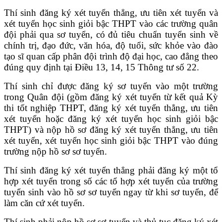
Thí sinh đăng ký xét tuyển thẳng, ưu tiên xét tuyển và
xét tuyển học sinh giỏi bậc THPT vào các trường quân
đội phải qua sơ tuyển, có đủ tiêu chuẩn tuyển sinh về
chính trị, đạo đức, văn hóa, độ tuổi, sức khỏe vào đào
tạo sĩ quan cấp phân đội trình độ đại học, cao đẳng theo
đúng quy định tại Điều 13, 14, 15 Thông tư số 22.
Thí sinh chỉ được đăng ký sơ tuyển vào một trường
trong Quân đội (gồm đăng ký xét tuyển từ kết quả Kỳ
thi tốt nghiệp THPT, đăng ký xét tuyển thẳng, ưu tiên
xét tuyển hoặc đăng ký xét tuyển học sinh giỏi bậc
THPT) và nộp hồ sơ đăng ký xét tuyển thẳng, ưu tiên
xét tuyển, xét tuyển học sinh giỏi bậc THPT vào đúng
trường nộp hồ sơ sơ tuyển.
Thí sinh đăng ký xét tuyển thẳng phải đăng ký một tổ
hợp xét tuyển trong số các tổ hợp xét tuyển của trường
tuyển sinh vào hồ sơ sơ tuyển ngay từ khi sơ tuyển, để
làm căn cứ xét tuyển.
Thí sinh phải nộp hồ sơ sơ tuyển và thủ tục đăng ký xét