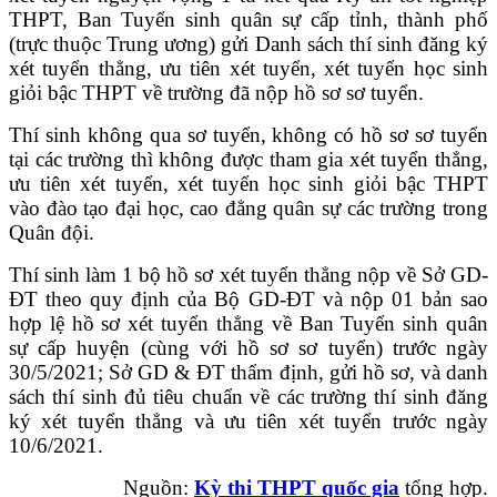
THPT, Ban Tuyển sinh quân sự cấp tỉnh, thành phố
(trực thuộc Trung ương) gửi Danh sách thí sinh đăng ký
xét tuyển thẳng, ưu tiên xét tuyển, xét tuyển học sinh
giỏi bậc THPT về trường đã nộp hồ sơ sơ tuyển.
Thí sinh không qua sơ tuyển, không có hồ sơ sơ tuyển
tại các trường thì không được tham gia xét tuyển thẳng,
ưu tiên xét tuyển, xét tuyển học sinh giỏi bậc THPT
vào đào tạo đại học, cao đẳng quân sự các trường trong
Quân đội.
Thí sinh làm 1 bộ hồ sơ xét tuyển thẳng nộp về Sở GD-
ĐT theo quy định của Bộ GD-ĐT và nộp 01 bản sao
hợp lệ hồ sơ xét tuyển thẳng về Ban Tuyển sinh quân
sự cấp huyện (cùng với hồ sơ sơ tuyển) trước ngày
30/5/2021; Sở GD & ĐT thẩm định, gửi hồ sơ, và danh
sách thí sinh đủ tiêu chuẩn về các trường thí sinh đăng
ký xét tuyển thẳng và ưu tiên xét tuyển trước ngày
10/6/2021.
Nguồn:
Kỳ thi THPT quốc gia
tổng hợp.