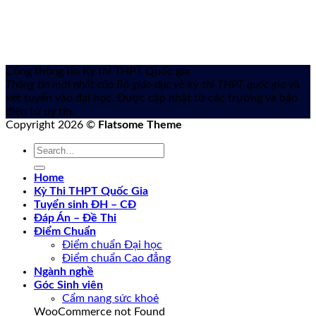
Cổng thông tin Kỳ thi THPT Quốc gia
Thông tin mới nhất của Bộ giáo dục về kỳ thi THPT quốc gia
và
xét tuyển vào đại học. Được cập nhật từ các trường và báo
điện tử uy tín.
Copyright 2026 ©
Flatsome Theme
Home
Kỳ Thi THPT Quốc Gia
Tuyển sinh ĐH – CĐ
Đáp Án – Đề Thi
Điểm Chuẩn
Điểm chuẩn Đại học
Điểm chuẩn Cao đẳng
Ngành nghề
Góc Sinh viên
Cẩm nang sức khoẻ
WooCommerce not Found