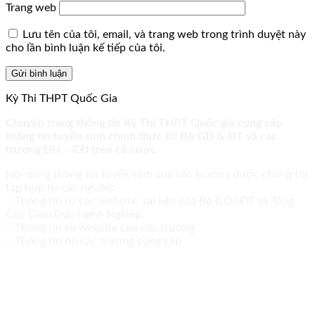
Trang web
Lưu tên của tôi, email, và trang web trong trình duyệt này
cho lần bình luận kế tiếp của tôi.
Kỳ Thi THPT Quốc Gia
Chuyên trang thông tin Kỳ Thi THPT Quốc gia cung cấp
thông tin tuyển sinh chính thức từ Bộ GD & ĐT và các
trường ĐH – CĐ trên cả nước.
Nội dung thông tin tuyển sinh của các trường được chúng tôi
tập hợp từ các nguồn:
– Thông tin từ các website, tài liệu của Bộ GD&ĐT và Tổng
Cục Giáo Dục Nghề Nghiệp;
– Thông tin từ website của các trường
– Thông tin do các trường cung cấp