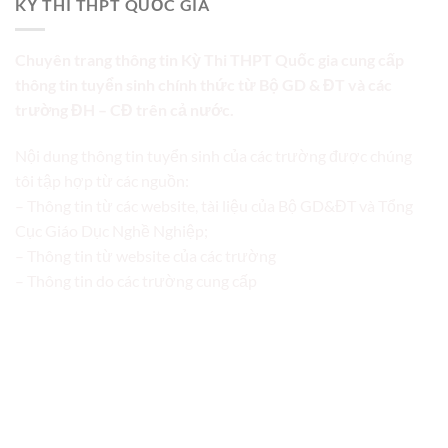
KỲ THI THPT QUỐC GIA
Chuyên trang thông tin Kỳ Thi THPT Quốc gia cung cấp
thông tin tuyển sinh chính thức từ Bộ GD & ĐT và các
trường ĐH – CĐ trên cả nước.
Nội dung thông tin tuyển sinh của các trường được chúng
tôi tập hợp từ các nguồn:
– Thông tin từ các website, tài liệu của Bộ GD&ĐT và Tổng
Cục Giáo Dục Nghề Nghiệp;
– Thông tin từ website của các trường
– Thông tin do các trường cung cấp