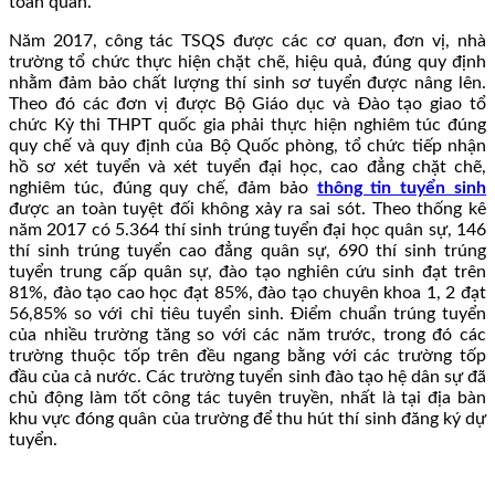
toàn quân.
Năm 2017, công tác TSQS được các cơ quan, đơn vị, nhà
trường tổ chức thực hiện chặt chẽ, hiệu quả, đúng quy định
nhằm đảm bảo chất lượng thí sinh sơ tuyển được nâng lên.
Theo đó các đơn vị được Bộ Giáo dục và Đào tạo giao tổ
chức Kỳ thi THPT quốc gia phải thực hiện nghiêm túc đúng
quy chế và quy định của Bộ Quốc phòng, tổ chức tiếp nhận
hồ sơ xét tuyển và xét tuyển đại học, cao đẳng chặt chẽ,
nghiêm túc, đúng quy chế, đảm bảo
thông tin tuyển sinh
được an toàn tuyệt đối không xảy ra sai sót. Theo thống kê
năm 2017 có 5.364 thí sinh trúng tuyển đại học quân sự, 146
thí sinh trúng tuyển cao đẳng quân sự, 690 thí sinh trúng
tuyển trung cấp quân sự, đào tạo nghiên cứu sinh đạt trên
81%, đào tạo cao học đạt 85%, đào tạo chuyên khoa 1, 2 đạt
56,85% so với chỉ tiêu tuyển sinh. Điểm chuẩn trúng tuyển
của nhiều trường tăng so với các năm trước, trong đó các
trường thuộc tốp trên đều ngang bằng với các trường tốp
đầu của cả nước. Các trường tuyển sinh đào tạo hệ dân sự đã
chủ động làm tốt công tác tuyên truyền, nhất là tại địa bàn
khu vực đóng quân của trường để thu hút thí sinh đăng ký dự
tuyển.