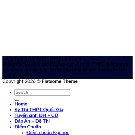
Cổng thông tin Kỳ thi THPT Quốc gia
Thông tin mới nhất của Bộ giáo dục về kỳ thi THPT quốc gia
và
xét tuyển vào đại học. Được cập nhật từ các trường và báo
điện tử uy tín.
Copyright 2026 ©
Flatsome Theme
Home
Kỳ Thi THPT Quốc Gia
Tuyển sinh ĐH – CĐ
Đáp Án – Đề Thi
Điểm Chuẩn
Điểm chuẩn Đại học