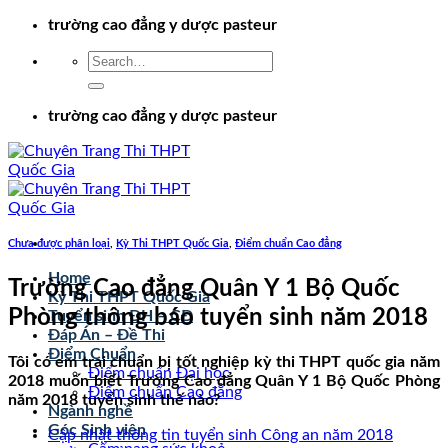
Chuyển
trường cao đẳng y dược pasteur
đến
nội
dung
trường cao đẳng y dược pasteur
Chưa được phân loại
,
Kỳ Thi THPT Quốc Gia
,
Điểm chuẩn Cao đẳng
Home
Trường Cao đẳng Quân Y 1 Bộ Quốc
Kỳ Thi THPT Quốc Gia
Phòng thông báo tuyển sinh năm 2018
Tuyển sinh ĐH – CĐ
Đáp Án – Đề Thi
Điểm Chuẩn
Tôi có em trai chuẩn bị tốt nghiệp kỳ thi THPT quốc gia năm
Điểm chuẩn Đại học
2018 muốn biết Trường Cao đẳng Quân Y 1 Bộ Quốc Phòng
Điểm chuẩn Cao đẳng
năm 2018 tuyển sinh thế nào?
Ngành nghề
Góc Sinh viên
Cập nhật thông tin tuyển sinh Công an năm 2018