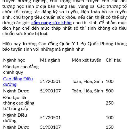
truyền hướng nghiệp, chú trọng tuyên truyền cho các đối
tượng học sinh ở địa bàn vùng sâu, vùng xa. Các trường tổ
chức tốt công tác đăng ký sơ tuyển, kiện toàn hồ sơ tuyển
sinh, chú trọng tiêu chuẩn sức khỏe, nếu cần thiết có thể xây
dựng các góc
cẩm nang sức khỏe
cho thí sinh để nhằm mục
đích hạn chế đến mức thấp nhất số thí sinh không đủ tiêu
chuẩn sức khỏe bị loại.
Hiện nay Trường Cao đẳng Quân Y 1 Bộ Quốc Phòng thông
báo tuyển sinh với những mã ngành như:
Ngành học
Mã ngành
Môn xét tuyển
Chỉ tiêu
Đào tạo cao đẳng
chính quy
Cao đẳng Điều
51720501
Toán, Hóa, Sinh
100
dưỡng
Ngành Dược
51900107
Toán, Hóa, Sinh
500
Đào tạo liên
thông cao đẳng
250
từ trung cấp
Ngành Điều
51720501
100
dưỡng
Ngành Dược
51900107
150