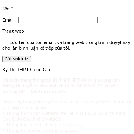
Tên
*
Email
*
Trang web
Lưu tên của tôi, email, và trang web trong trình duyệt này
cho lần bình luận kế tiếp của tôi.
Kỳ Thi THPT Quốc Gia
Chuyên trang thông tin Kỳ Thi THPT Quốc gia cung cấp
thông tin tuyển sinh chính thức từ Bộ GD & ĐT và các
trường ĐH – CĐ trên cả nước.
Nội dung thông tin tuyển sinh của các trường được chúng tôi
tập hợp từ các nguồn:
– Thông tin từ các website, tài liệu của Bộ GD&ĐT và Tổng
Cục Giáo Dục Nghề Nghiệp;
– Thông tin từ website của các trường
– Thông tin do các trường cung cấp