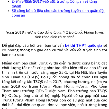
Cẩm nang sức khoẻ
Điểm chuẩn 2017 vào các trường Công an sẽ tăng
mạnh
Sẽ công bố dữ liệu cho các trường tuyển sinh quân đội
công an
Trong 2018 Trường Cao đẳng Quân Y 1 Bộ Quốc Phòng tuyển
sinh theo hình thức nào?
Để giải đáp câu hỏi trên ban tư vấn
kỳ thi THPT quốc gia
sẽ
có những thông tin giải đáp cụ thể về vấn đề tuyển sinh tới
bạn như sau:
Nhằm đảm bảo chất lượng kỳ thi diễn ra được công bằng, đạt
chất lượng tốt nhất cũng như tạo điều kiện tối đa cho tất cả
thí sinh trên cả nước, sáng ngày 25-1, tại Hà Nội, Ban Tuyển
sinh Quân sự (TSQS) Bộ Quốc phòng đã tổ chức Hội nghị
tổng kết công tác TSQS năm 2017, phương hướng, nhiệm vụ
năm 2018 do Trung tướng Phạm Hồng Hương, Phó tổng
Tham mưu trưởng QĐND Việt Nam, Phó trưởng ban TSQS
Bộ Quốc phòng chủ trì hội nghị. Ngoài có sự góp mặt của
Trung tướng Phạm Hồng Hương còn có sự góp mặt của các
đại biểu đại diện cơ quan, đơn vị, học viện, nhà trường trong