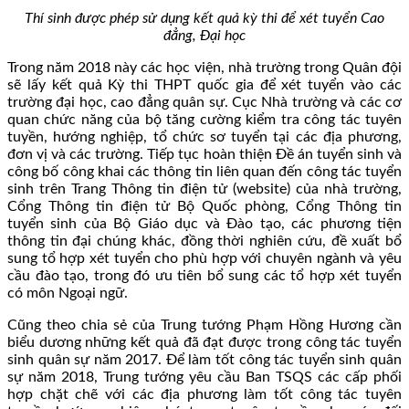
Thí sinh được phép sử dụng kết quả kỳ thi để xét tuyển Cao
đẳng, Đại học
Trong năm 2018 này các học viện, nhà trường trong Quân đội
sẽ lấy kết quả Kỳ thi THPT quốc gia để xét tuyển vào các
trường đại học, cao đẳng quân sự. Cục Nhà trường và các cơ
quan chức năng của bộ tăng cường kiểm tra công tác tuyên
tuyền, hướng nghiệp, tổ chức sơ tuyển tại các địa phương,
đơn vị và các trường. Tiếp tục hoàn thiện Đề án tuyển sinh và
công bố công khai các thông tin liên quan đến công tác tuyển
sinh trên Trang Thông tin điện tử (website) của nhà trường,
Cổng Thông tin điện tử Bộ Quốc phòng, Cổng Thông tin
tuyển sinh của Bộ Giáo dục và Đào tạo, các phương tiện
thông tin đại chúng khác, đồng thời nghiên cứu, đề xuất bổ
sung tổ hợp xét tuyển cho phù hợp với chuyên ngành và yêu
cầu đào tạo, trong đó ưu tiên bổ sung các tổ hợp xét tuyển
có môn Ngoại ngữ.
Cũng theo chia sẻ của Trung tướng Phạm Hồng Hương cần
biểu dương những kết quả đã đạt được trong công tác tuyển
sinh quân sự năm 2017. Để làm tốt công tác tuyển sinh quân
sự năm 2018, Trung tướng yêu cầu Ban TSQS các cấp phối
hợp chặt chẽ với các địa phương làm tốt công tác tuyên