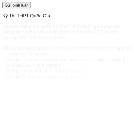
Kỳ Thi THPT Quốc Gia
Chuyên trang thông tin Kỳ Thi THPT Quốc gia cung cấp
thông tin tuyển sinh chính thức từ Bộ GD & ĐT và các
trường ĐH – CĐ trên cả nước.
Nội dung thông tin tuyển sinh của các trường được chúng tôi
tập hợp từ các nguồn:
– Thông tin từ các website, tài liệu của Bộ GD&ĐT và Tổng
Cục Giáo Dục Nghề Nghiệp;
– Thông tin từ website của các trường
– Thông tin do các trường cung cấp