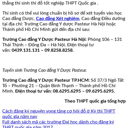
thẳng thí sinh thi đỗ tốt nghiệp THPT Quốc gia .
Thí sinh có thể vui lòng chuẩn bị hồ sơ để xét tuyển vào học
Cao đẳng Dược,
Cao đẳng Xét nghiệm
, Cao đẳng Điều dưỡng
tại địa chỉ: Trường Cao đẳng Y dược Pasteur Hà Nội hoặc
Thành phố Hồ Chí Minh gửi đến địa chỉ sau:
Trường Cao đẳng Y Dược Pasteur Hà Nội:
Phòng 106 – 131
Thái Thịnh – Đống Đa – Hà Nội. Điện thoại tư
vấn:
0439.131.131 – 09.8258.8258.
Tuyển sinh Trường Cao đẳng Y Dược Pasteur.
Trường Cao đẳng Y Dược Pasteur TP.HCM:
Số 37/3 Ngô Tất
Tố – Phường 21 – Quận Bình Thạnh – Thành phố Hồ Chí
Minh.
Điện thoại tư vấn: 08.6295.6295 – 09.6295.6295.
Theo THPT quốc gia tổng hợp
Cách đăng ký nguyện vọng tăng cơ hội đỗ ở Kỳ thi THPT
quốc gia năm nay
Full danh sách mã các trường Đại học dành cho đăng ký
THPT quốc gia năm 2017