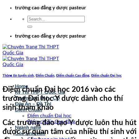
Chuyển
trường cao đẳng y dược pasteur
đến
nội
dung
trường cao đẳng y dược pasteur
Thông tin tuyển sinh
,
Điểm Chuẩn
,
Điểm chuẩn Cao đẳng
,
Điểm chuẩn Đại học
Home
Điểm chuẩn Đại học 2016 vào các
Kỳ Thi THPT Quốc Gia
trường Đại học Y dược dành cho thí
Tuyển sinh ĐH – CĐ
Đáp Án – Đề Thi
sinh tham khảo
Điểm Chuẩn
Điểm chuẩn Đại học
Các trường đào tạo Y dược luôn thu hút
Điểm chuẩn Cao đẳng
Ngành nghề
được sự quan tâm của nhiều thí sinh với
Góc Sinh viên