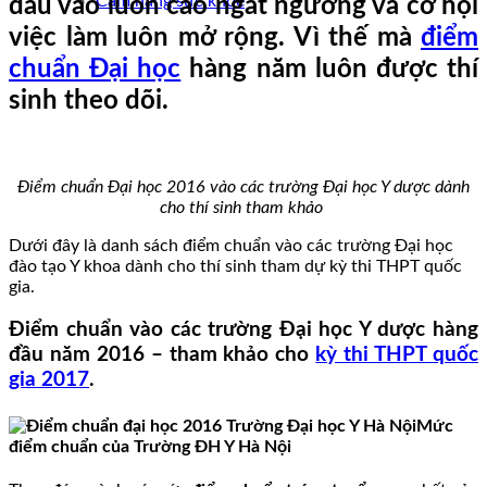
Cẩm nang sức khoẻ
đầu vào luôn cao ngất ngưởng và cơ hội
việc làm luôn mở rộng. Vì thế mà
điểm
chuẩn Đại học
hàng năm luôn được thí
sinh theo dõi.
Điểm chuẩn Đại học 2016 vào các trường Đại học Y dược dành
cho thí sinh tham khảo
Dưới đây là danh sách điểm chuẩn vào các trường Đại học
đào tạo Y khoa dành cho thí sinh tham dự kỳ thi THPT quốc
gia.
Điểm chuẩn vào các trường Đại học Y dược hàng
đầu năm 2016 – tham khảo cho
kỳ thi THPT quốc
gia 2017
.
Mức
điểm chuẩn của Trường ĐH Y Hà Nội