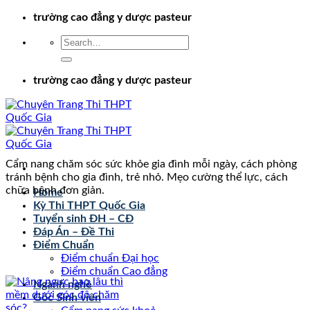
Chuyển
trường cao đẳng y dược pasteur
đến
nội
dung
trường cao đẳng y dược pasteur
Cẩm nang chăm sóc sức khỏe gia đình mỗi ngày, cách phòng
tránh bệnh cho gia đình, trẻ nhỏ. Mẹo cường thể lực, cách
chữa bệnh đơn giản.
Home
Kỳ Thi THPT Quốc Gia
Tuyển sinh ĐH – CĐ
Đáp Án – Đề Thi
Điểm Chuẩn
Điểm chuẩn Đại học
Điểm chuẩn Cao đẳng
Ngành nghề
Góc Sinh viên