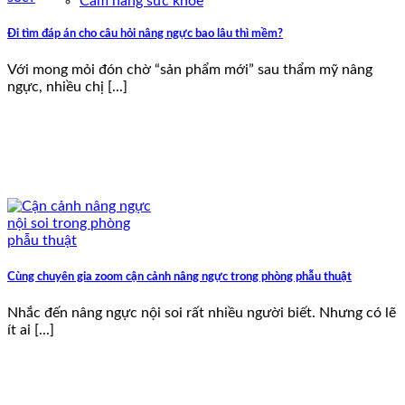
Cẩm nang sức khoẻ
Đi tìm đáp án cho câu hỏi nâng ngực bao lâu thì mềm?
Với mong mỏi đón chờ “sản phẩm mới” sau thẩm mỹ nâng
ngực, nhiều chị [...]
Cùng chuyên gia zoom cận cảnh nâng ngực trong phòng phẫu thuật
Nhắc đến nâng ngực nội soi rất nhiều người biết. Nhưng có lẽ
ít ai [...]