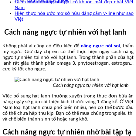
Cẩm nang sức khoẻ
Điểm danh những hot girl có khuôn mặt đẹp nhất Việt
Nam
Hiện thực hóa ước mơ sở hữu dáng cằm v-line như sao
Việt
Cách nâng ngực tự nhiên với hạt lanh
Không phải ai cũng có điều kiện để
nâng ngực nội soi
, thẩm
mỹ ngực. Giờ đây chị em có thể thực hiện ngay cách nâng
ngực tự nhiên tại nhờ với hạt lanh. Trong thành phần của hạt
lanh rất giàu thành phần omega 3, phytoestrogen, estrogen…
cực kỳ tốt cho ngực.
Cách nâng ngực tự nhiên với hạt lanh
Việc bổ sung hạt lanh thường xuyên trong thực đơn bữa ăn
hàng ngày sẽ giúp cải thiện kích thước vòng 1 đáng kể. Ở Việt
Nam loại hạt lanh chưa phổ biến nhiều, nên cơ thể bước đầu
có thể chưa hấp thu kịp. Bạn có thể mua chúng trong siêu thị
và chế biến thành sinh tố hoặc rang khô.
Cách nâng ngực tự nhiên nhờ bài tập tạ