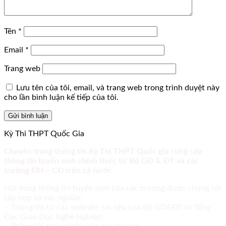
Tên
*
Email
*
Trang web
Lưu tên của tôi, email, và trang web trong trình duyệt này
cho lần bình luận kế tiếp của tôi.
Kỳ Thi THPT Quốc Gia
Chuyên trang thông tin Kỳ Thi THPT Quốc gia cung cấp
thông tin tuyển sinh chính thức từ Bộ GD & ĐT và các
trường ĐH – CĐ trên cả nước.
Nội dung thông tin tuyển sinh của các trường được chúng tôi
tập hợp từ các nguồn:
– Thông tin từ các website, tài liệu của Bộ GD&ĐT và Tổng
Cục Giáo Dục Nghề Nghiệp;