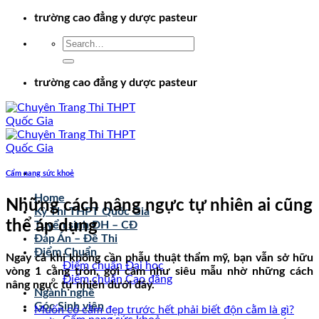
Chuyển
trường cao đẳng y dược pasteur
đến
nội
dung
trường cao đẳng y dược pasteur
Cẩm nang sức khoẻ
Home
Những cách nâng ngực tự nhiên ai cũng
Kỳ Thi THPT Quốc Gia
thể áp dụng
Tuyển sinh ĐH – CĐ
Đáp Án – Đề Thi
Điểm Chuẩn
Ngay cả khi không cần phẫu thuật thẩm mỹ, bạn vẫn sở hữu
Điểm chuẩn Đại học
vòng 1 căng tròn, gợi cảm như siêu mẫu nhờ những cách
Điểm chuẩn Cao đẳng
nâng ngực tự nhiên dưới đây.
Ngành nghề
Góc Sinh viên
Muốn có cằm đẹp trước hết phải biết độn cằm là gì?