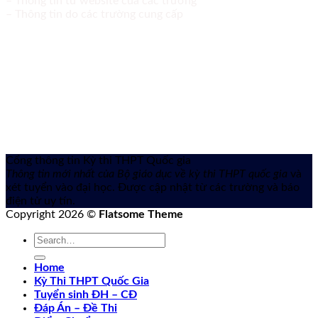
– Thông tin từ website của các trường
– Thông tin do các trường cung cấp
Cổng thông tin Kỳ thi THPT Quốc gia
Thông tin mới nhất của Bộ giáo dục về kỳ thi THPT quốc gia
và
xét tuyển vào đại học. Được cập nhật từ các trường và báo
điện tử uy tín.
Copyright 2026 ©
Flatsome Theme
Home
Kỳ Thi THPT Quốc Gia
Tuyển sinh ĐH – CĐ
Đáp Án – Đề Thi