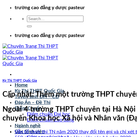
Chuyển
trường cao đẳng y dược pasteur
đến
nội
dung
trường cao đẳng y dược pasteur
Kỳ Thi THPT Quốc Gia
Home
Kỳ Thi THPT Quốc Gia
Cập nhật: Thêm một trường THPT chuyên 
Tuyển sinh ĐH – CĐ
Đáp Án – Đề Thi
Ngoài 4 trường THPT chuyên tại Hà Nội 
Điểm Chuẩn
Điểm chuẩn Đại học
chuyên Khoa học Xã hội và Nhân văn (Đại
Điểm chuẩn Cao đẳng
Ngành nghề
Góc Sinh viên
Vẫn tổ chức thi TN năm 2020 thay đổi tên gọi và chỉ xét 