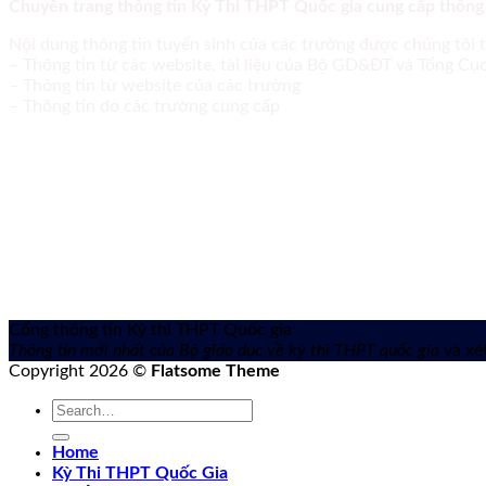
Chuyên trang thông tin Kỳ Thi THPT Quốc gia cung cấp thông
Nội dung thông tin tuyển sinh của các trường được chúng tôi 
– Thông tin từ các website, tài liệu của Bộ GD&ĐT và Tổng C
– Thông tin từ website của các trường
– Thông tin do các trường cung cấp
Cổng thông tin Kỳ thi THPT Quốc gia
Thông tin mới nhất của Bộ giáo dục về kỳ thi THPT quốc gia
và xét
Copyright 2026 ©
Flatsome Theme
Home
Kỳ Thi THPT Quốc Gia