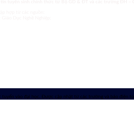
 tin tuyển sinh chính thức từ Bộ GD & ĐT và các trường ĐH –
tập hợp từ các nguồn:
ục Giáo Dục Nghề Nghiệp;
 tuyển vào đại học. Được cập nhật từ các trường và báo điện tử 