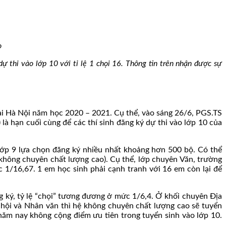
o
thi vào lớp 10 với tỉ lệ 1 chọi 16. Thông tin trên nhận được sự
ại Hà Nội năm học 2020 – 2021. Cụ thể, vào sáng 26/6, PGS.TS
 hạn cuối cùng để các thí sinh đăng ký dự thi vào lớp 10 của
lớp 9 lựa chọn đăng ký nhiều nhất khoảng hơn 500 bộ. Có thể
ệ không chuyên chất lượng cao). Cụ thể, lớp chuyên Văn, trường
 1/16,67. 1 em học sinh phải cạnh tranh với 16 em còn lại để
g ký, tỷ lệ “chọi” tương đương ở mức 1/6,4. Ở khối chuyên Địa
ã hội và Nhân văn thì hệ không chuyên chất lượng cao sẽ tuyển
năm nay không cộng điểm ưu tiên trong tuyển sinh vào lớp 10.