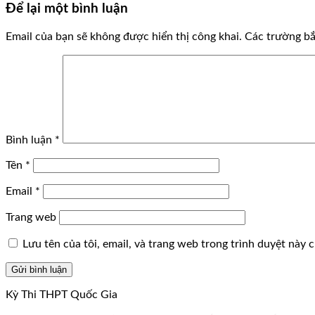
Để lại một bình luận
Email của bạn sẽ không được hiển thị công khai.
Các trường b
Bình luận
*
Tên
*
Email
*
Trang web
Lưu tên của tôi, email, và trang web trong trình duyệt này ch
Kỳ Thi THPT Quốc Gia