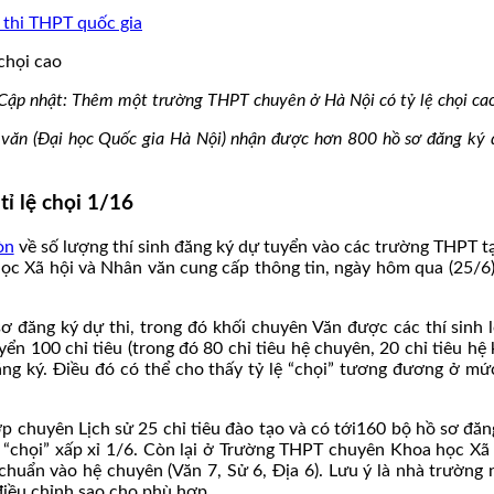
g thi THPT quốc gia
Cập nhật: Thêm một trường THPT chuyên ở Hà Nội có tỷ lệ chọi ca
n (Đại học Quốc gia Hà Nội) nhận được hơn 800 hồ sơ đăng ký dự 
ỉ lệ chọi 1/16
òn
về số lượng thí sinh đăng ký dự tuyển vào các trường THPT t
Xã hội và Nhân văn cung cấp thông tin, ngày hôm qua (25/6) là
 đăng ký dự thi, trong đó khối chuyên Văn được các thí sinh 
yển 100 chỉ tiêu (trong đó 80 chỉ tiêu hệ chuyên, 20 chỉ tiêu h
ăng ký. Điều đó có thể cho thấy tỷ lệ “chọi” tương đương ở mức
p chuyên Lịch sử 25 chỉ tiêu đào tạo và có tới160 bộ hồ sơ đăn
 lệ “chọi” xấp xỉ 1/6. Còn lại ở Trường THPT chuyên Khoa học X
chuẩn vào hệ chuyên (Văn 7, Sử 6, Địa 6). Lưu ý là nhà trường 
iều chỉnh sao cho phù hợp.