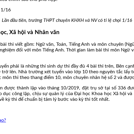
Lần đầu tiên, trường THPT chuyên KHXH và NV có tỉ lệ chọi 1/16
ọc, Xã hội và Nhân văn
 bài thi viết gồm: Ngữ văn, Toán, Tiếng Anh và môn chuyên (Ngữ 
nghiệm đối với môn Tiếng Anh. Thời gian làm bài thi môn Ngữ 
ển phải là những thí sinh dự thi đầy đủ 4 bài thi trên, Bên cạn
 trở lên. Nhà trường xét tuyển vào lớp 10 theo nguyên tắc lấy t
c môn thi theo thang điểm 10, môn chuyên nhân hệ số 2 và được
được thành lập vào tháng 10/2019, đặt trụ sở tại số 336 đườ
o dục công lập, chịu sự quản lý của Đại học Khoa học Xã hội v
ề kỳ thi để chuẩn bị tâm lý bước vào kỳ thi tốt nhất.
ạo?