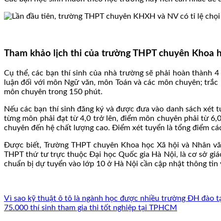
Tham khảo lịch thi của trường THPT chuyên Khoa h
Cụ thể, các bạn thí sinh của nhà trường sẽ phải hoàn thành 4
luận đối với môn Ngữ văn, môn Toán và các môn chuyên; trắc 
môn chuyên trong 150 phút.
Nếu các bạn thí sinh đăng ký và được đưa vào danh sách xét tuy
từng môn phải đạt từ 4,0 trở lên, điểm môn chuyên phải từ 6,0
chuyên đến hệ chất lượng cao. Điểm xét tuyển là tổng điểm cá
Được biết, Trường THPT chuyên Khoa học Xã hội và Nhân văn 
THPT thứ tư trực thuộc Đại học Quốc gia Hà Nội, là cơ sở giá
chuẩn bị dự tuyển vào lớp 10 ở Hà Nội cần cập nhật thông tin v
Vì sao kỹ thuật ô tô là ngành học được nhiều trường ĐH đào t
75.000 thí sinh tham gia thi tốt nghiệp tại TPHCM