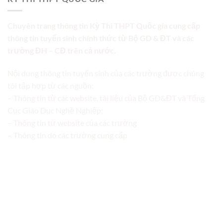
Chuyên trang thông tin Kỳ Thi THPT Quốc gia cung cấp
thông tin tuyển sinh chính thức từ Bộ GD & ĐT và các
trường ĐH – CĐ trên cả nước.
Nội dung thông tin tuyển sinh của các trường được chúng
tôi tập hợp từ các nguồn:
– Thông tin từ các website, tài liệu của Bộ GD&ĐT và Tổng
Cục Giáo Dục Nghề Nghiệp;
– Thông tin từ website của các trường
– Thông tin do các trường cung cấp