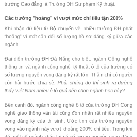
trường Cao đẳng là Trường ĐH Sư phạm Kỹ thuật.
Các trường “hoảng” vì vượt mức chỉ tiêu tận 200%
Khi nhận dữ liệu từ Bộ chuyển về, nhiều trường ĐH phát
“hoảng” vì mất cân đối số lượng hồ sơ đăng ký giữa các
ngành.
Đại diện trường ĐH Đà Nẵng cho biết, ngành Công nghệ
thông tin và ngành công nghệ kỹ thuật ô tô của trường có
số lượng nguyện vọng đăng ký rất lớn. Thậm chí có người
còn hài hước chia sẻ:
Phải chăng do thí sinh ra đường
thấy Việt Nam nhiều ô tô quá nên chọn ngành học này?
Bên cạnh đó, ngành công nghệ ô tô của trường ĐH Công
nghệ giao thông vận tải cũng đón nhận rất nhiều nguyện
vọng đăng ký của thí sinh. Ước tính của trường nguyện
vọng vào ngành này vượt khoảng 200% chỉ tiêu. Trong khi
đó, một số ngành khác lại có số lượng nguyện vọng đăng