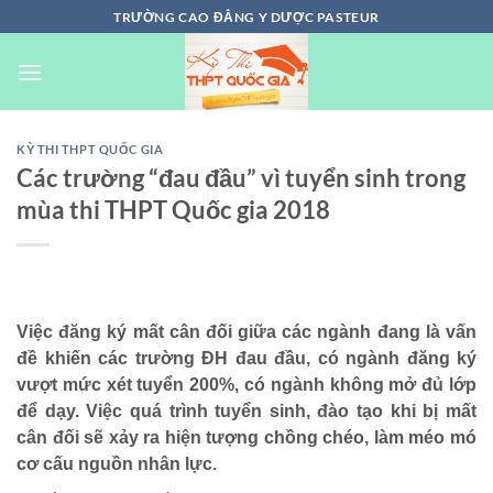
Chuyển
TRƯỜNG CAO ĐẲNG Y DƯỢC PASTEUR
đến
nội
dung
KỲ THI THPT QUỐC GIA
Các trường “đau đầu” vì tuyển sinh trong
mùa thi THPT Quốc gia 2018
Việc đăng ký mất cân đối giữa các ngành đang là vấn
đề khiến các trường ĐH đau đầu, có ngành đăng ký
vượt mức xét tuyển 200%, có ngành không mở đủ lớp
để dạy. Việc quá trình tuyển sinh, đào tạo khi bị mất
cân đối sẽ xảy ra hiện tượng chồng chéo, làm méo mó
cơ cấu nguồn nhân lực.