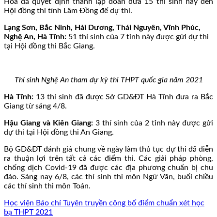
Hòa đã quyết định thành lập đoàn đưa 15 thí sinh này đến
Hội đồng thi tỉnh Lâm Đồng để dự thi.
Lạng Sơn, Bắc Ninh, Hải Dương, Thái Nguyên, Vĩnh Phúc,
Nghệ An, Hà Tĩnh:
51 thí sinh của 7 tỉnh này được gửi dự thi
tại Hội đồng thi Bắc Giang.
Thí sinh Nghệ An tham dự kỳ thi THPT quốc gia năm 2021
Hà Tĩnh:
13 thí sinh đã được Sở GD&ĐT Hà Tĩnh đưa ra Bắc
Giang từ sáng 4/8.
Hậu Giang và Kiên Giang:
3 thí sinh của 2 tỉnh này được gửi
dự thi tại Hội đồng thi An Giang.
Bộ GD&ĐT đánh giá chung về ngày làm thủ tục dự thi đã diễn
ra thuận lợi trên tất cả các điểm thi. Các giải pháp phòng,
chống dịch Covid-19 đã được các địa phương chuẩn bị chu
đáo. Sáng nay 6/8, các thí sinh thi môn Ngữ Văn, buổi chiều
các thí sinh thi môn Toán.
Học viện Báo chí Tuyên truyền công bố điểm chuẩn xét học
bạ THPT 2021