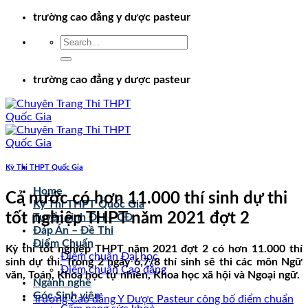
Chuyển
trường cao đẳng y dược pasteur
đến
nội
dung
trường cao đẳng y dược pasteur
Kỳ Thi THPT Quốc Gia
Home
Cả nước có hơn 11.000 thí sinh dự thi
Kỳ Thi THPT Quốc Gia
tốt nghiệp THPT năm 2021 đợt 2
Tuyển sinh ĐH – CĐ
Đáp Án – Đề Thi
Điểm Chuẩn
Kỳ thi tốt nghiệp THPT năm 2021 đợt 2 có hơn 11.000 thí
Điểm chuẩn Đại học
sinh dự thi. Trong 2 ngày 6,7/8 thí sinh sẽ thi các môn Ngữ
Điểm chuẩn Cao đẳng
văn, Toán, Khoa học tự nhiên, Khoa học xã hội và Ngoại ngữ.
Ngành nghề
Góc Sinh viên
Trường Cao đẳng Y Dược Pasteur công bố điểm chuẩn