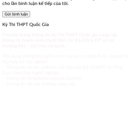
cho lần bình luận kế tiếp của tôi.
Kỳ Thi THPT Quốc Gia
Chuyên trang thông tin Kỳ Thi THPT Quốc gia cung cấp
thông tin tuyển sinh chính thức từ Bộ GD & ĐT và các
trường ĐH – CĐ trên cả nước.
Nội dung thông tin tuyển sinh của các trường được chúng tôi
tập hợp từ các nguồn:
– Thông tin từ các website, tài liệu của Bộ GD&ĐT và Tổng
Cục Giáo Dục Nghề Nghiệp;
– Thông tin từ website của các trường
– Thông tin do các trường cung cấp