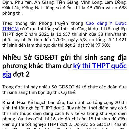
Định, Phú Yên, An Giang, Tiền Giang, Vĩnh Long, Lâm Đồng,
Đăk Lăk, Đồng Nai. Tổng số điểm thi là 49 điểm và có 683
phòng thi.
Theo thông tin Phòng truyền thông
Cao đẳng Y Dược
TPHCM
có được thì tổng số thí sinh đăng kí dự thi tốt nghiệp
THPT đợt 2 năm 2021 là 11.657 thí sinh của 38 tỉnh/thành
phố. Tuy nhiên tính đến 17h05, ngày 5/8, có tổng số 11.421
thí sinh đến làm thủ tục dự thi đợt 2, đạt tỷ lệ 97.98%
Nhiều Sở GD&ĐT gửi thí sinh sang địa
phương khác tham dự
kỳ thi THPT quốc
gia
đợt 2
Trong đợt thi này nhiều Sở GD&ĐT đã tổ chức các đoàn đưa
thí sinh sang tỉnh bạn dự thi. Cụ thể:
Khánh Hòa:
Kế hoạch ban đầu, toàn tỉnh có tổng cộng 20 thí
sinh thi tốt nghiệp THPT đợt 2. Tuy nhiên, thời điểm này có 5
thí sinh thuộc diện đang cách ly y tế và trong khu vực diện
phong tỏa theo Chỉ thị 16, do đó chỉ còn 15 thí sinh đủ điều
kiện dự thi tốt nghiệp THPT đợt 2. Do vậy, Sở GD&ĐT Khánh