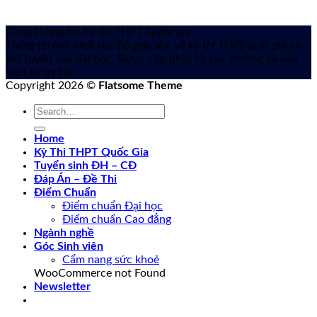
Cổng thông tin Kỳ thi THPT Quốc gia
Thông tin mới nhất của Bộ giáo dục về kỳ thi THPT quốc gia
và
xét tuyển vào đại học. Được cập nhật từ các trường và báo
điện tử uy tín.
Copyright 2026 ©
Flatsome Theme
Home
Kỳ Thi THPT Quốc Gia
Tuyển sinh ĐH – CĐ
Đáp Án – Đề Thi
Điểm Chuẩn
Điểm chuẩn Đại học
Điểm chuẩn Cao đẳng
Ngành nghề
Góc Sinh viên
Cẩm nang sức khoẻ
WooCommerce not Found
Newsletter