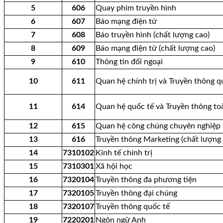
5
606
Quay phim truyền hình
6
607
Báo mạng điện tử
7
608
Báo truyền hình (chất lượng cao)
8
609
Báo mạng điện tử (chất lượng cao)
9
610
Thông tin đối ngoại
10
611
Quan hệ chính trị và Truyền thông q
11
614
Quan hệ quốc tế và Truyền thông toà
12
615
Quan hệ công chúng chuyên nghiệp
13
616
Truyền thông Marketing (chất lượng 
14
7310102
Kinh tế chính trị
15
7310301
Xã hội học
16
7320104
Truyền thông đa phương tiện
17
7320105
Truyền thông đại chúng
18
7320107
Truyền thông quốc tế
19
7220201
Ngôn ngữ Anh