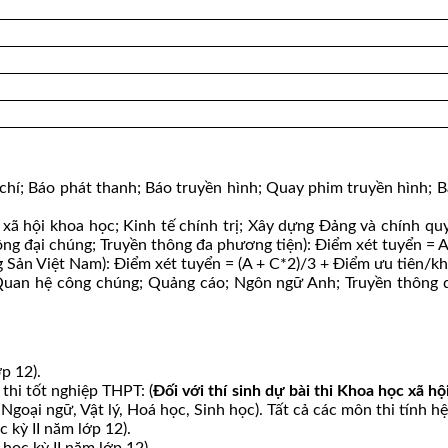
hí; Báo phát thanh; Báo truyền hình; Quay phim truyền hình; B
xã hội khoa học; Kinh tế chính trị; Xây dựng Đảng và chính qu
hông đại chúng; Truyền thông đa phương tiện): Điểm xét tuyển = 
Sản Việt Nam): Điểm xét tuyển = (A + C*2)/3 + Điểm ưu tiên/khu
an hệ công chúng; Quảng cáo; Ngôn ngữ Anh; Truyền thông qu
p 12).
thi tốt nghiệp THPT: (
Đối với thí sinh dự bài thi Khoa học xã hội
goại ngữ, Vật lý, Hoá học, Sinh học). Tất cả các môn thi tính hệ
 kỳ II năm lớp 12).
ọc kỳ II năm lớp 12).