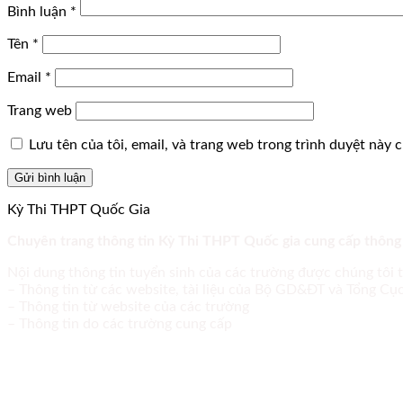
Bình luận
*
Tên
*
Email
*
Trang web
Lưu tên của tôi, email, và trang web trong trình duyệt này ch
Kỳ Thi THPT Quốc Gia
Chuyên trang thông tin Kỳ Thi THPT Quốc gia cung cấp thông
Nội dung thông tin tuyển sinh của các trường được chúng tôi 
– Thông tin từ các website, tài liệu của Bộ GD&ĐT và Tổng C
– Thông tin từ website của các trường
– Thông tin do các trường cung cấp