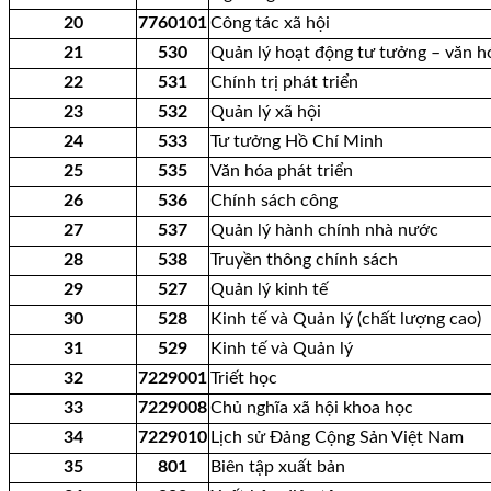
20
7760101
Công tác xã hội
21
530
Quản lý hoạt động tư tưởng – văn h
22
531
Chính trị phát triển
23
532
Quản lý xã hội
24
533
Tư tưởng Hồ Chí Minh
25
535
Văn hóa phát triển
26
536
Chính sách công
27
537
Quản lý hành chính nhà nước
28
538
Truyền thông chính sách
29
527
Quản lý kinh tế
30
528
Kinh tế và Quản lý (chất lượng cao)
31
529
Kinh tế và Quản lý
32
7229001
Triết học
33
7229008
Chủ nghĩa xã hội khoa học
34
7229010
Lịch sử Đảng Cộng Sản Việt Nam
35
801
Biên tập xuất bản