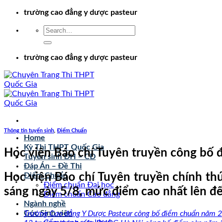
Chuyển
trường cao đẳng y dược pasteur
đến
nội
dung
trường cao đẳng y dược pasteur
Thông tin tuyển sinh
,
Điểm Chuẩn
Home
Kỳ Thi THPT Quốc Gia
Học viện Báo chí Tuyên truyền công bố
Tuyển sinh ĐH – CĐ
Đáp Án – Đề Thi
Học viện Báo chí Tuyên truyền chính t
Điểm Chuẩn
Điểm chuẩn Đại học
sáng ngày 5/8, mức điểm cao nhất lên đ
Điểm chuẩn Cao đẳng
Ngành nghề
Góc Sinh viên
Trường Cao đẳng Y Dược Pasteur công bố điểm chuẩn năm 