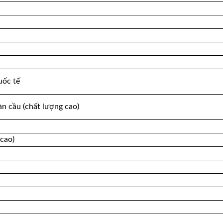
uốc tế
n cầu (chất lượng cao)
cao)