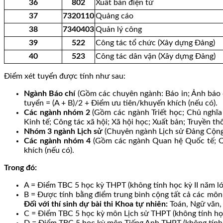
36
802
Xuất bản điện tử
37
7320110
Quảng cáo
38
7340403
Quản lý công
39
522
Công tác tổ chức (Xây dựng Đảng)
40
523
Công tác dân vận (Xây dựng Đảng)
Điểm xét tuyển được tính như sau:
Ngành Báo chí
(Gồm các chuyên ngành: Báo in; Ảnh báo c
tuyển = (A + B)/2 + Điểm ưu tiên/khuyến khích (nếu có).
Các ngành nhóm 2
(Gồm các ngành Triết học; Chủ nghĩa 
Kinh tế; Công tác xã hội; Xã hội học; Xuất bản; Truyền t
Nhóm 3 ngành Lịch sử
(Chuyên ngành Lịch sử Đảng Cộng 
Các ngành nhóm 4
(Gồm các ngành Quan hệ Quốc tế; Qu
khích (nếu có).
Trong đó:
A = Điểm TBC 5 học kỳ THPT (không tính học kỳ II năm lớ
B = Được tính bằng điểm trung bình cộng tất cả các môn 
Đối với thí sinh dự bài thi Khoa tự nhiên:
Toán, Ngữ văn, N
C = Điểm TBC 5 học kỳ môn Lịch sử THPT (không tính học
D = Điểm TBC 5 học kỳ môn Tiếng Anh THPT (không tính h