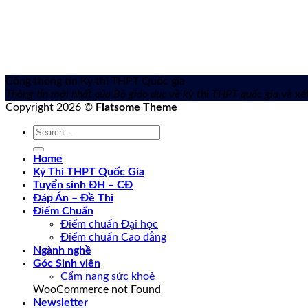
Cổng thông tin Kỳ thi THPT Quốc gia
Thông tin mới nhất của Bộ giáo dục về kỳ thi THPT quốc gia
và xét
Copyright 2026 ©
Flatsome Theme
Home
Kỳ Thi THPT Quốc Gia
Tuyển sinh ĐH – CĐ
Đáp Án – Đề Thi
Điểm Chuẩn
Điểm chuẩn Đại học
Điểm chuẩn Cao đẳng
Ngành nghề
Góc Sinh viên
Cẩm nang sức khoẻ
WooCommerce not Found
Newsletter