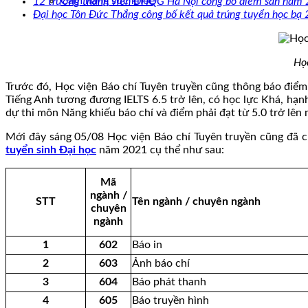
Cẩm nang sức khoẻ
12 trường thành viên ĐHQG Hà Nội công bố điểm sàn năm
Đại học Tôn Đức Thắng công bố kết quả trúng tuyển học bạ
Học
Trước đó, Học viện Báo chí Tuyên truyền cũng thông báo điểm trú
Tiếng Anh tương đương IELTS 6.5 trở lên, có học lực Khá, hạnh k
dự thi môn Năng khiếu báo chí và điểm phải đạt từ 5.0 trở lên 
Mới đây sáng 05/08 Học viện Báo chí Tuyên truyền cũng đã 
tuyển sinh Đại học
năm 2021 cụ thể như sau:
Mã
ngành /
STT
Tên ngành / chuyên ngành
chuyên
ngành
1
602
Báo in
2
603
Ảnh báo chí
3
604
Báo phát thanh
4
605
Báo truyền hình