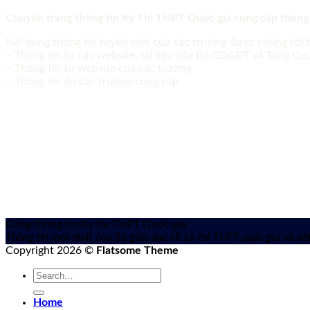
Chuyên trang thông tin Kỳ Thi THPT Quốc gia cung cấp thông
Nội dung thông tin tuyển sinh của các trường được chúng tôi 
– Thông tin từ các website, tài liệu của Bộ GD&ĐT và Tổng C
– Thông tin từ website của các trường
– Thông tin do các trường cung cấp
Cổng thông tin Kỳ thi THPT Quốc gia
Thông tin mới nhất của Bộ giáo dục về kỳ thi THPT quốc gia
và xét
Copyright 2026 ©
Flatsome Theme
Home