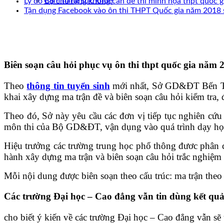
Cẩm nang sức khoẻ
Lý do Bộ cho rằng không cần đề thi minh họa thpt quốc 
Tận dụng Facebook vào ôn thi THPT Quốc gia năm 2018 
Biên soạn câu hỏi phục vụ ôn thi thpt quốc gia năm
Theo
thông tin tuyển sinh
mới nhất, Sở GD&ĐT Bến Tre 
khai xây dựng ma trận đề và biên soạn câu hỏi kiểm tra,
Theo đó, Sở này yêu cầu các đơn vị tiếp tục nghiên cứu
môn thi của Bộ GD&ĐT, vận dụng vào quá trình dạy học, 
Hiệu trưởng các trường trung học phổ thông đươc phân c
hành xây dựng ma trận và biên soạn câu hỏi trắc nghiệm
Mỗi nội dung được biên soạn theo cấu trúc: ma trận theo 
Các trường Đại học – Cao đẳng vẫn tin dùng kết quả 
cho biết ý kiến về các trường Đại học – Cao đẳng vẫn sẽ