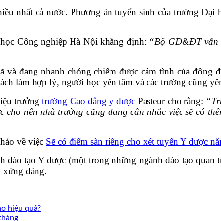
 nhiều nhất cả nước. Phương án tuyển sinh của trường Đạ
 học Công nghiệp Hà Nội khẳng định:
“Bộ GD&ĐT vẫn tổ
đã và đang nhanh chóng chiếm được cảm tình của đông 
 cách làm hợp lý, người học yên tâm và các trường cũng yê
Hiệu trưởng
trường Cao đẳng y dược
Pasteur cho rằng:
“Tr
ợc cho nên nhà trường cũng đang cân nhắc việc sẽ có th
thảo về việc
Sẽ có điểm sàn riêng cho xét tuyển Y dược n
h đào tạo Y dược (một trong những ngành đào tạo quan trọ
h xứng đáng.
o hiệu quả?
/tháng