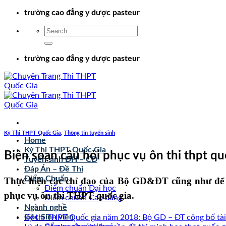
Chuyển
trường cao đẳng y dược pasteur
đến
nội
dung
trường cao đẳng y dược pasteur
Kỳ Thi THPT Quốc Gia
,
Thông tin tuyển sinh
Home
Kỳ Thi THPT Quốc Gia
Biên soạn câu hỏi phục vụ ôn thi thpt q
Tuyển sinh ĐH – CĐ
Đáp Án – Đề Thi
Điểm Chuẩn
Thực hiện các chỉ đạo của Bộ GD&ĐT cũng như để 
Điểm chuẩn Đại học
phục vụ ôn thi THPT quốc gia.
Điểm chuẩn Cao đẳng
Ngành nghề
Góc Sinh viên
Kỳ thi THPT Quốc gia năm 2018: Bộ GD – ĐT công bố tài