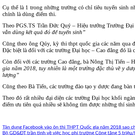
Cụ thể là 1 trong những trường có chỉ tiêu tuyển sinh
chính là dùng điểm thi.
Theo PGS.TS Trần Đức Quý – Hiệu trưởng Trường Đại
vẫn dùng kết quả đó để tuyển sinh”
Cũng theo ông Qúy, kỳ thi thpt quốc gia các năm qua 
Đặc biệt là đối với các trường Đại học – Cao đẳng đó là
Còn đối với các trường Cao đẳng, bà Nông Thị Tiến – 
gia năm 2018, tuy nhiên là một trường đặc thù về y dư
lượng”
Cũng theo Bà Tiến, các trường đào tạo y dược đang bàn 
Theo đó rất nhiều đại diện các trường Đại học khối ngàn
điểm ưu tiên quá nhiều sẽ không tìm được những thí sin
Tận dụng Facebook vào ôn thi THPT Quốc gia năm 2018 sao ch
Bộ GD&ĐT trần tình về việc học phí trường Công tăng 5 triệu