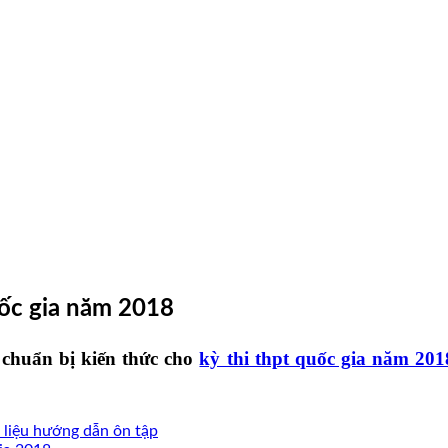
uốc gia năm 2018
chuẩn bị kiến thức cho
kỳ thi thpt quốc gia năm 201
 liệu hướng dẫn ôn tập