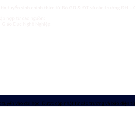
 tin tuyển sinh chính thức từ Bộ GD & ĐT và các trường ĐH –
tập hợp từ các nguồn:
ục Giáo Dục Nghề Nghiệp;
 tuyển vào đại học. Được cập nhật từ các trường và báo điện tử 