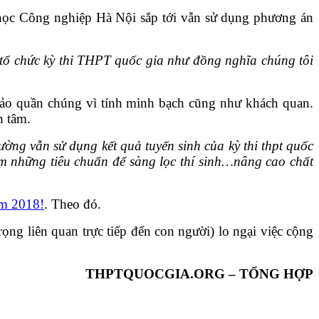
i học Công nghiệp Hà Nội sắp tới vẫn sử dụng phương án
 chức kỳ thi THPT quốc gia như đồng nghĩa chúng tôi
đảo quần chúng vì tính minh bạch cũng như khách quan.
n tâm.
ường vẫn sử dụng kết quả tuyển sinh của kỳ thi thpt quốc
êm những tiêu chuẩn để sàng lọc thí sinh…nâng cao chất
ăm 2018!
. Theo đó.
ng liên quan trực tiếp đến con người) lo ngại việc cộng
THPTQUOCGIA.ORG – TỔNG HỢP