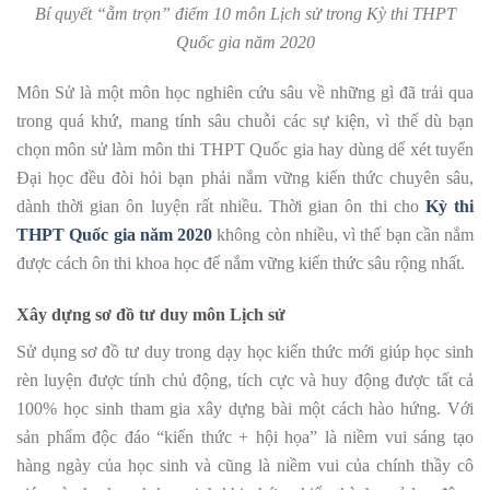
Bí quyết “ẵm trọn” điểm 10 môn Lịch sử trong Kỳ thi THPT
Quốc gia năm 2020
Môn Sử là một môn học nghiên cứu sâu về những gì đã trải qua
trong quá khứ, mang tính sâu chuỗi các sự kiện, vì thế dù bạn
chọn môn sử làm môn thi THPT Quốc gia hay dùng dể xét tuyển
Đại học đều đòi hỏi bạn phải nắm vững kiến thức chuyên sâu,
dành thời gian ôn luyện rất nhiều. Thời gian ôn thi cho
Kỳ thi
THPT Quốc gia năm 2020
không còn nhiều, vì thế bạn cần nắm
được cách ôn thi khoa học để nắm vững kiến thức sâu rộng nhất.
Xây dựng sơ đồ tư duy môn Lịch sử
Sử dụng sơ đồ tư duy trong dạy học kiến thức mới giúp học sinh
rèn luyện được tính chủ động, tích cực và huy động được tất cả
100% học sinh tham gia xây dựng bài một cách hào hứng. Với
sản phẩm độc đáo “kiến thức + hội họa” là niềm vui sáng tạo
hàng ngày của học sinh và cũng là niềm vui của chính thầy cô