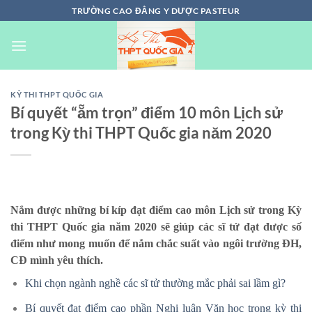
Chuyển
TRƯỜNG CAO ĐẲNG Y DƯỢC PASTEUR
đến
nội
dung
KỲ THI THPT QUỐC GIA
Bí quyết “ẵm trọn” điểm 10 môn Lịch sử
trong Kỳ thi THPT Quốc gia năm 2020
Nắm được những bí kíp đạt điểm cao môn Lịch sử trong Kỳ
thi THPT Quốc gia năm 2020 sẽ giúp các sĩ tử đạt được số
điểm như mong muốn để nắm chắc suất vào ngôi trường ĐH,
CĐ mình yêu thích.
Khi chọn ngành nghề các sĩ tử thường mắc phải sai lầm gì?
Bí quyết đạt điểm cao phần Nghị luận Văn học trong kỳ thi