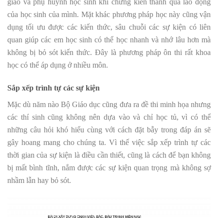
giáo và phụ huynh học sinh khi chứng kiến thành quả lao động
của học sinh của mình. Mặt khác phương pháp học này cũng vận
dụng tối ưu được các kiến thức, sâu chuỗi các sự kiện có liên
quan giúp các em học sinh có thể học nhanh và nhớ lâu hơn mà
không bị bỏ sót kiến thức. Đây là phương pháp ôn thi rất khoa
học có thể áp dụng ở nhiều môn.
Sắp xếp trình tự các sự kiện
Mặc dù năm nào Bộ Giáo dục cũng đưa ra đề thi minh họa nhưng
các thí sinh cũng không nên dựa vào và chỉ học tủ, vì có thể
những câu hỏi khó hiểu cùng với cách đặt bẫy trong đáp án sẽ
gây hoang mang cho chúng ta. Vì thế việc sắp xếp trình tự các
thời gian của sự kiện là điều cần thiết, cũng là cách để bạn không
bị mất bình tĩnh, nắm được các sự kiện quan trọng mà không sợ
nhầm lẫn hay bỏ sót.