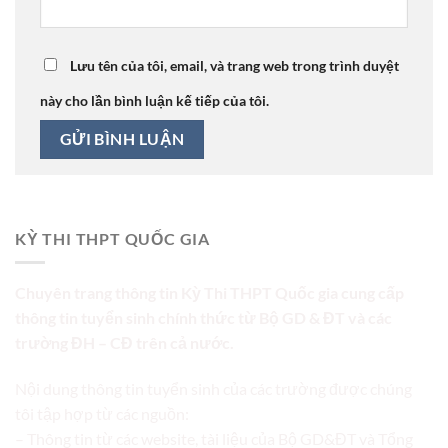
Lưu tên của tôi, email, và trang web trong trình duyệt
này cho lần bình luận kế tiếp của tôi.
KỲ THI THPT QUỐC GIA
Chuyên trang thông tin Kỳ Thi THPT Quốc gia cung cấp
thông tin tuyển sinh chính thức từ Bộ GD & ĐT và các
trường ĐH – CĐ trên cả nước.
Nội dung thông tin tuyển sinh của các trường được chúng
tôi tập hợp từ các nguồn:
– Thông tin từ các website, tài liệu của Bộ GD&ĐT và Tổng