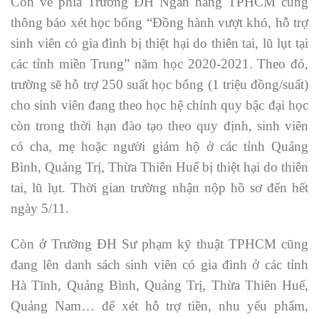
Còn về phía Trường ĐH Ngân hàng TPHCM cũng
thông báo xét học bổng “Đồng hành vượt khó, hỗ trợ
sinh viên có gia đình bị thiệt hại do thiên tai, lũ lụt tại
các tỉnh miền Trung” năm học 2020-2021. Theo đó,
trường sẽ hỗ trợ 250 suất học bổng (1 triệu đồng/suất)
cho sinh viên đang theo học hệ chính quy bậc đại học
còn trong thời hạn đào tạo theo quy định, sinh viên
có cha, mẹ hoặc người giám hộ ở các tỉnh Quảng
Bình, Quảng Trị, Thừa Thiên Huế bị thiệt hại do thiên
tai, lũ lụt. Thời gian trường nhận nộp hồ sơ đến hết
ngày 5/11.
Còn ở Trường ĐH Sư phạm kỹ thuật TPHCM cũng
đang lên danh sách sinh viên có gia đình ở các tỉnh
Hà Tĩnh, Quảng Bình, Quảng Trị, Thừa Thiên Huế,
Quảng Nam… để xét hỗ trợ tiền, nhu yếu phẩm,