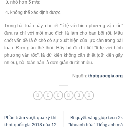
nhỏ hơn 5 m/s;
không thể xác định được.
Trong bài toán này, chi tiết “tỉ lệ với bình phương vận tốc”
đưa ra chỉ với một mục đích là làm cho bạn bối rối. Mấu
chốt vấn đề là ở chỗ có sự xuất hiện của lực cản trong bài
toán. Đơn giản thế thôi. Hãy bỏ đi chi tiết “tỉ lệ với bình
phương vận tốc”, là dữ kiện không cần thiết (dữ kiện gây
nhiễu), bài toán hẳn là đơn giản đi rất nhiều.
Nguồn:
thptquocgia.org
Phần trăm vượt qua kỳ thi
Bí quyết vàng giúp teen 2k
thpt quốc gia 2018 của 12
“khoanh bừa” Tiếng anh mà