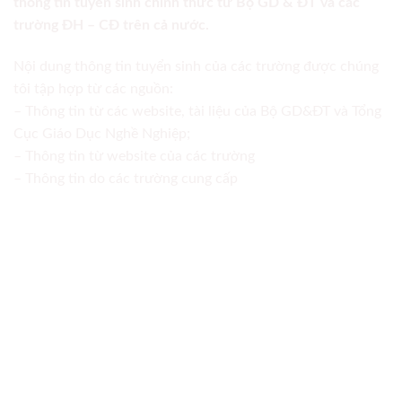
thông tin tuyển sinh chính thức từ Bộ GD & ĐT và các
trường ĐH – CĐ trên cả nước.
Nội dung thông tin tuyển sinh của các trường được chúng
tôi tập hợp từ các nguồn:
– Thông tin từ các website, tài liệu của Bộ GD&ĐT và Tổng
Cục Giáo Dục Nghề Nghiệp;
– Thông tin từ website của các trường
– Thông tin do các trường cung cấp