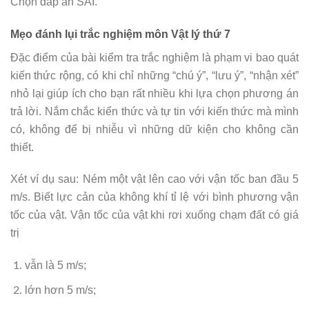
Chọn đáp án SAI.
Mẹo đánh lụi trắc nghiệm môn Vật lý thứ 7
Đặc điểm của bài kiểm tra trắc nghiệm là phạm vi bao quát
kiến thức rộng, có khi chỉ những “chú ý”, “lưu ý”, “nhận xét”
nhỏ lại giúp ích cho bạn rất nhiều khi lựa chọn phương án
trả lời. Nắm chắc kiến thức và tự tin với kiến thức mà mình
có, không để bị nhiễu vì những dữ kiện cho không cần
thiết.
Xét ví dụ sau: Ném một vật lên cao với vận tốc ban đầu 5
m/s. Biết lực cản của không khí tỉ lệ với bình phương vận
tốc của vật. Vận tốc của vật khi rơi xuống chạm đất có giá
trị
vẫn là 5 m/s;
lớn hơn 5 m/s;