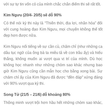
với sự tự tin vốn có của mình chắc chắn điểm thi sẽ rất tốt.
Kim Ngưu (20/4- 20/5) sẽ đỗ 90%
Có thể nói kỳ thi này là “Thiên thời, địa lợi, nhân hòa” đối
với cung hoàng đạo Kim Ngưu, mọi chuyện không thể tốt
đẹp hơn được nữa.
Kim Ngưu nổi tiếng về sự cần cù, chăm chỉ (như những ca
dâu tục ngữ của ông bà ta miêu tả về con trâu ấy) và hiếu
thắng, không muốn ai vượt qua vị trí của mình. Dù học
không học nhanh như những chòm sao khác nhưng bao
giờ Kim Ngưu cũng cần mẫn học cho bằng xong bài. Sự
chăm chỉ ấy của Kim Ngưu đã được “đền đáp” xứng đáng
với 90% vượt qua kỳ thi.
Song Tử (21/5 – 21/6) đỗ khoảng 80%
Thông minh vượt trội hơn hầu hết những chòm sao khác,