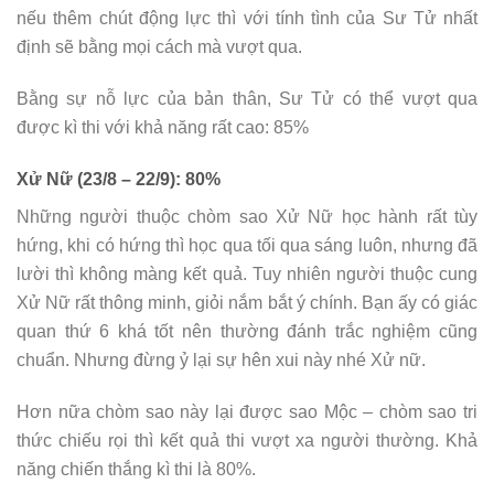
nếu thêm chút động lực thì với tính tình của Sư Tử nhất
định sẽ bằng mọi cách mà vượt qua.
Bằng sự nỗ lực của bản thân, Sư Tử có thể vượt qua
được kì thi với khả năng rất cao: 85%
Xử Nữ (23/8 – 22/9): 80%
Những người thuộc chòm sao Xử Nữ học hành rất tùy
hứng, khi có hứng thì học qua tối qua sáng luôn, nhưng đã
lười thì không màng kết quả. Tuy nhiên người thuộc cung
Xử Nữ rất thông minh, giỏi nắm bắt ý chính. Bạn ấy có giác
quan thứ 6 khá tốt nên thường đánh trắc nghiệm cũng
chuẩn. Nhưng đừng ỷ lại sự hên xui này nhé Xử nữ.
Hơn nữa chòm sao này lại được sao Mộc – chòm sao tri
thức chiếu rọi thì kết quả thi vượt xa người thường. Khả
năng chiến thắng kì thi là 80%.