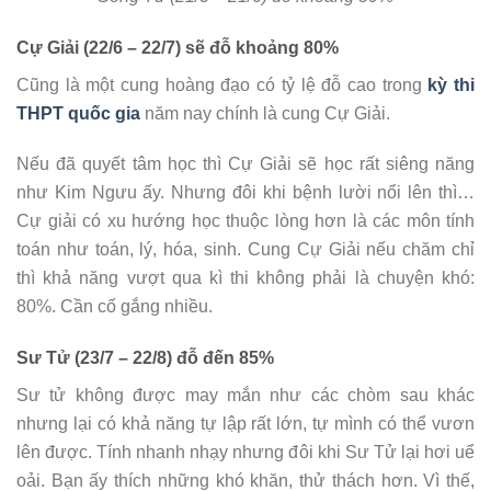
Cự Giải (22/6 – 22/7) sẽ đỗ khoảng 80%
Cũng là một cung hoàng đạo có tỷ lệ đỗ cao trong
kỳ thi
THPT quốc gia
năm nay chính là cung Cự Giải.
Nếu đã quyết tâm học thì Cự Giải sẽ học rất siêng năng
như Kim Ngưu ấy. Nhưng đôi khi bệnh lười nổi lên thì…
Cự giải có xu hướng học thuộc lòng hơn là các môn tính
toán như toán, lý, hóa, sinh. Cung Cự Giải nếu chăm chỉ
thì khả năng vượt qua kì thi không phải là chuyện khó:
80%. Cần cố gắng nhiều.
Sư Tử (23/7 – 22/8) đỗ đến 85%
Sư tử không được may mắn như các chòm sau khác
nhưng lại có khả năng tự lập rất lớn, tự mình có thể vươn
lên được. Tính nhanh nhạy nhưng đôi khi Sư Tử lại hơi uể
oải. Bạn ấy thích những khó khăn, thử thách hơn. Vì thế,