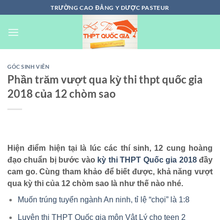
Chuyển
TRƯỜNG CAO ĐẲNG Y DƯỢC PASTEUR
đến
nội
dung
GÓC SINH VIÊN
Phần trăm vượt qua kỳ thi thpt quốc gia
2018 của 12 chòm sao
Hiện điểm hiện tại là lúc các thí sinh, 12 cung hoàng
đạo chuẩn bị bước vào
kỳ thi THPT Quốc gia 2018
đầy
cam go. Cùng tham khảo để biết được, khả năng vượt
qua kỳ thi của 12 chòm sao là như thế nào nhé.
Muốn trúng tuyển ngành An ninh, tỉ lệ “chọi” là 1:8
Luyện thi THPT Quốc gia môn Vật Lý cho teen 2