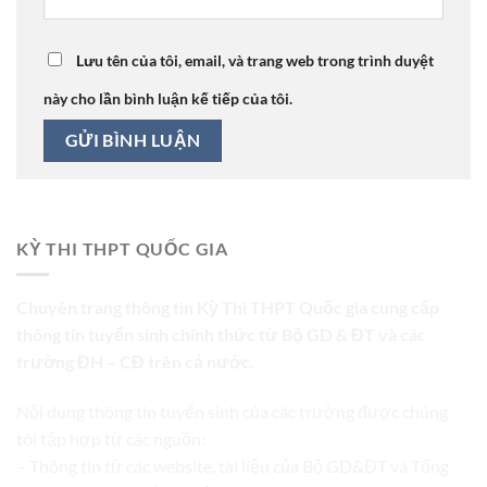
Lưu tên của tôi, email, và trang web trong trình duyệt
này cho lần bình luận kế tiếp của tôi.
KỲ THI THPT QUỐC GIA
Chuyên trang thông tin Kỳ Thi THPT Quốc gia cung cấp
thông tin tuyển sinh chính thức từ Bộ GD & ĐT và các
trường ĐH – CĐ trên cả nước.
Nội dung thông tin tuyển sinh của các trường được chúng
tôi tập hợp từ các nguồn:
– Thông tin từ các website, tài liệu của Bộ GD&ĐT và Tổng