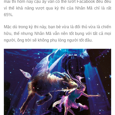
mai thi hôm nay cậu ấy vẫn có thể lướt Facabook đều đều
vì thế khả năng vượt qua kỳ thi của Nhân Mã chỉ là rất
65%.
Mặc dù trong kỳ thi này, bạn bè vừa là đối thủ vừa là chiến
hữu, thế nhưng Nhân Mã vẫn nên tốt bụng với tất cả mọi
người, ông trời sẽ không phụ lòng người tốt đâu.