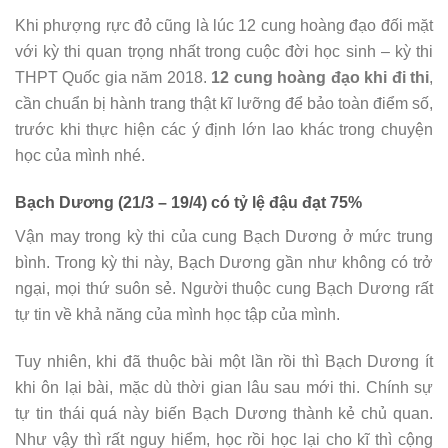
Khi phượng rực đỏ cũng là lúc 12 cung hoàng đạo đối mặt
với kỳ thi quan trọng nhất trong cuộc đời học sinh – kỳ thi
THPT Quốc gia năm 2018.
12 cung hoàng đạo khi đi thi
,
cần chuẩn bị hành trang thật kĩ lưỡng để bảo toàn điểm số,
trước khi thực hiện các ý định lớn lao khác trong chuyện
học của mình nhé.
Bạch Dương (21/3 – 19/4) có tỷ lệ đậu đạt 75%
Vận may trong kỳ thi của cung Bạch Dương ở mức trung
bình. Trong kỳ thi này, Bạch Dương gần như không có trở
ngại, mọi thứ suôn sẻ. Người thuộc cung Bạch Dương rất
tự tin về khả năng của mình học tập của mình.
Tuy nhiên, khi đã thuộc bài một lần rồi thì Bạch Dương ít
khi ôn lại bài, mặc dù thời gian lâu sau mới thi. Chính sự
tự tin thái quá này biến Bạch Dương thành kẻ chủ quan.
Như vậy thì rất nguy hiểm, học rồi học lại cho kĩ thì cộng