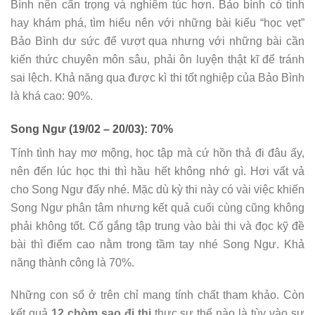
Bình nên cẩn trọng và nghiêm túc hơn. Bảo bình có tính
hay khám phá, tìm hiểu nên với những bài kiểu “học vẹt”
Bảo Bình dư sức để vượt qua nhưng với những bài cần
kiến thức chuyên môn sâu, phải ôn luyện thật kĩ để tránh
sai lệch. Khả năng qua được kì thi tốt nghiệp của Bảo Bình
là khá cao: 90%.
Song Ngư (19/02 – 20/03): 70%
Tính tình hay mơ mộng, học tập mà cứ hồn thả đi đâu ấy,
nên đến lúc học thi thì hầu hết không nhớ gì. Hơi vất vả
cho Song Ngư đấy nhé. Mặc dù kỳ thi này có vài việc khiến
Song Ngư phân tâm nhưng kết quả cuối cùng cũng không
phải không tốt. Cố gắng tập trung vào bài thi và đọc kỹ đề
bài thì điểm cao nằm trong tầm tay nhé Song Ngư. Khả
năng thành công là 70%.
Những con số ở trên chỉ mang tính chất tham khảo. Còn
kết quả
12 chòm sao đi thi
thực sự thế nào là tùy vào sự