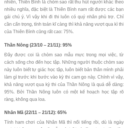
nhiên, Thiên Bình là chòm sao rất thu hút người khác theo
nhiều nghĩa, đặc biệt là Thiên Bình nam rất được các bạn
gái chú ý. Vì vậy khi đi thi luôn có quý nhân phù trợ. Chỉ
cần cẩn trọng, tính toán kĩ càng thì khả năng vượt qua kì thi
của Thiên Bình cũng rất cao: 75%.
Thần Nông (23/10 – 21/11): 95%
Đây được coi là chòm sao mẫu mực trong mọi việc, từ
cách sống cho đến học tập. Những người thuộc chòm sao
này luôn biết tự giác học tập, luôn biết bản thân mình phải
làm gì trước khi bước vào kỳ thi cam go này. Chính vì vậy,
khả năng vượt qua kỳ thi của Thần Nông là quá dễ dàng:
95%. Bởi Thần Nông luôn có một kế hoạch học tập rõ
ràng, không qua loa.
Nhân Mã (22/11 – 21/12): 65%
Tính ham chơi của Nhân Mã thì nổi tiếng rồi, dù là ngày