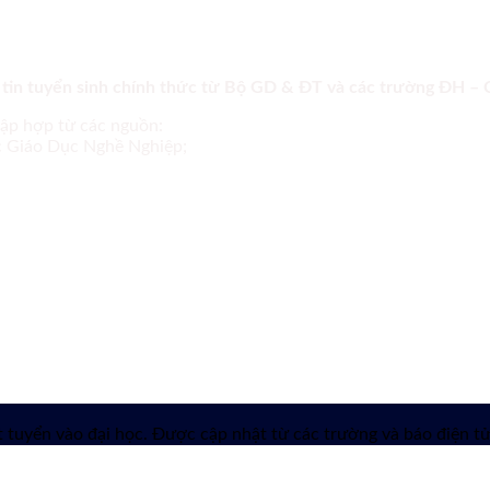
 tin tuyển sinh chính thức từ Bộ GD & ĐT và các trường ĐH –
tập hợp từ các nguồn:
ục Giáo Dục Nghề Nghiệp;
 tuyển vào đại học. Được cập nhật từ các trường và báo điện tử 