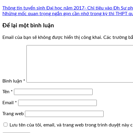
Thông tin tuyển sinh Đại học năm 2017- Chỉ tiêu vào Đh Sư p
Những mốc quan trọng ngắn gọn cần nhớ trong kỳ thi THPT q
Để lại một bình luận
Email của bạn sẽ không được hiển thị công khai.
Các trường b
Bình luận
*
Tên
*
Email
*
Trang web
Lưu tên của tôi, email, và trang web trong trình duyệt này ch