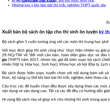
Cẩm nang sức khoẻ
Bí kíp luyện thi THPT quốc gia với môn Sinh học
Những lưu ý khi làm bài thi trắc nghiệm THPT quốc gia
Xu
Xuất bản bộ sách ôn tập cho thí sinh ôn luyện
kỳ th
Bộ sách gồm 5 cuốn tương ứng với các môn thi trung học phổ t
Với mục đích giúp thí sinh cũng như thực hiện nhiệm vụ giải p
29-NQ/TW về “đổi mới căn bản, toàn diện giáo dục và đào tạ
gia
(THPT) năm 2017, nhóm tác giả đã biên soạn bộ sách
Chiế
nhiên (Vật lý, Hóa học, Sinh học), Khoa học xã hội (Địa lý, Lịch
Bộ sách được biên soạn, tuyển chọn với nội dung bám sát và
thức, kỹ năng cụ thể khi làm bài thi trắc nghiệm, kèm theo cá
Cấu trúc các đề tuyển chọn đều được xây dựng theo các mức độ
vận dụng và vận dụng cao. Tất cả các đề đều có hướng dẫn giải
Hi vọng Bộ sách này sẽ giúp ích cho những thí sinh trong quá tr