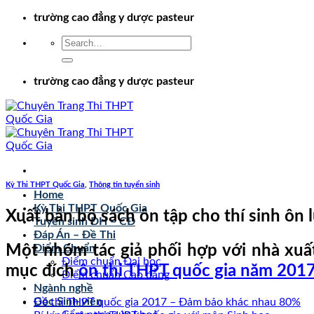
Chuyển
trường cao đẳng y dược pasteur
đến
nội
dung
trường cao đẳng y dược pasteur
Kỳ Thi THPT Quốc Gia
,
Thông tin tuyển sinh
Home
Kỳ Thi THPT Quốc Gia
Xuất bản bộ sách ôn tập cho thí sinh ôn
Tuyển sinh ĐH – CĐ
Đáp Án – Đề Thi
Một nhóm tác giả phối hợp với nhà xuấ
Điểm Chuẩn
Điểm chuẩn Đại học
mục đích
ôn thi THPT quốc gia năm 201
Điểm chuẩn Cao đẳng
Ngành nghề
Góc Sinh viên
Đề thi THPT quốc gia 2017 – Đảm bảo khác nhau 80%