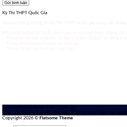
Kỳ Thi THPT Quốc Gia
Chuyên trang thông tin Kỳ Thi THPT Quốc gia cung cấp thông
Nội dung thông tin tuyển sinh của các trường được chúng tôi 
– Thông tin từ các website, tài liệu của Bộ GD&ĐT và Tổng C
– Thông tin từ website của các trường
– Thông tin do các trường cung cấp
Cổng thông tin Kỳ thi THPT Quốc gia
Thông tin mới nhất của Bộ giáo dục về kỳ thi THPT quốc gia
và xét
Copyright 2026 ©
Flatsome Theme