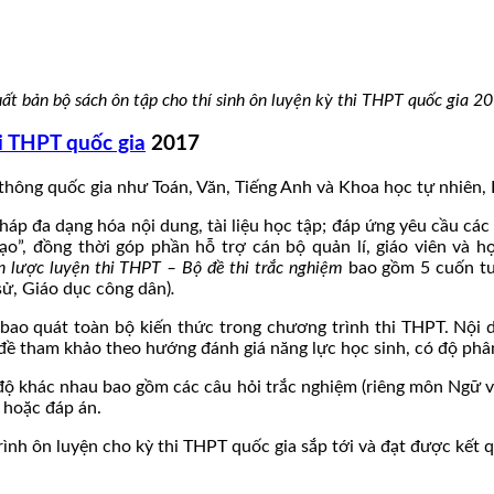
ất bản bộ sách ôn tập cho thí sinh ôn luyện kỳ thi THPT quốc gia 2
i THPT quốc gia
2017
hông quốc gia như Toán, Văn, Tiếng Anh và Khoa học tự nhiên, 
háp đa dạng hóa nội dung, tài liệu học tập; đáp ứng yêu cầu các
o”, đồng thời góp phần hỗ trợ cán bộ quản lí, giáo viên và h
n lược luyện thi THPT
– Bộ đề thi trắc nghiệm
bao gồm 5 cuốn tư
 sử, Giáo dục công dân)
.
 bao quát toàn bộ kiến thức trong chương trình thi THPT. Nội 
c đề tham khảo theo hướng đánh giá năng lực học sinh, có độ phâ
 khác nhau bao gồm các câu hỏi trắc nghiệm (riêng môn Ngữ văn
 hoặc đáp án.
ình ôn luyện cho kỳ thi THPT quốc gia sắp tới và đạt được kết qu