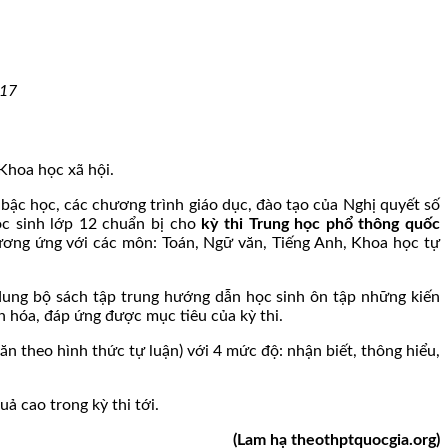
017
Khoa học xã hội.
 bậc học, các chương trình giáo dục, đào tạo của Nghị quyết số
ọc sinh lớp 12 chuẩn bị cho
kỳ thi Trung học phổ thông quốc
ơng ứng với các môn: Toán, Ngữ văn, Tiếng Anh, Khoa học tự
dung bộ sách tập trung hướng dẫn học sinh ôn tập những kiến
n hóa, đáp ứng được mục tiêu của kỳ thi.
 theo hình thức tự luận) với 4 mức độ: nhận biết, thông hiểu,
ả cao trong kỳ thi tới.
(Lam hạ theothptquocgia.org)