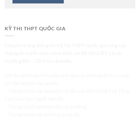
KỲ THI THPT QUỐC GIA
Chuyên trang thông tin Kỳ Thi THPT Quốc gia cung cấp
thông tin tuyển sinh chính thức từ Bộ GD & ĐT và các
trường ĐH – CĐ trên cả nước.
Nội dung thông tin tuyển sinh của các trường được chúng
tôi tập hợp từ các nguồn:
– Thông tin từ các website, tài liệu của Bộ GD&ĐT và Tổng
Cục Giáo Dục Nghề Nghiệp;
– Thông tin từ website của các trường
– Thông tin do các trường cung cấp