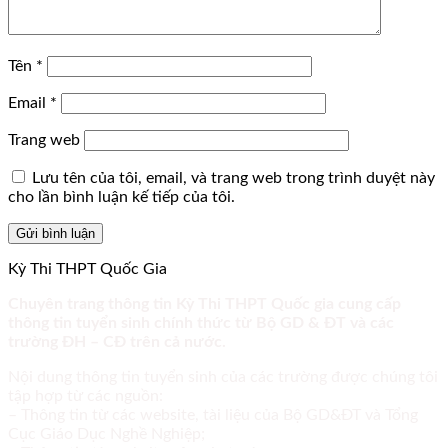
Tên
*
Email
*
Trang web
Lưu tên của tôi, email, và trang web trong trình duyệt này
cho lần bình luận kế tiếp của tôi.
Kỳ Thi THPT Quốc Gia
Chuyên trang thông tin Kỳ Thi THPT Quốc gia cung cấp
thông tin tuyển sinh chính thức từ Bộ GD & ĐT và các
trường ĐH – CĐ trên cả nước.
Nội dung thông tin tuyển sinh của các trường được chúng tôi
tập hợp từ các nguồn:
– Thông tin từ các website, tài liệu của Bộ GD&ĐT và Tổng
Cục Giáo Dục Nghề Nghiệp;