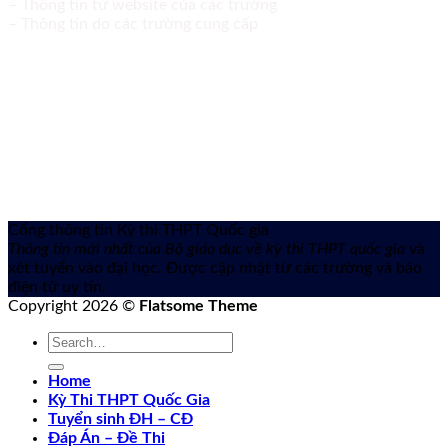
– Thông tin từ website của các trường
– Thông tin do các trường cung cấp
Cổng thông tin Kỳ thi THPT Quốc gia
Thông tin mới nhất của Bộ giáo dục về kỳ thi THPT quốc gia
và
xét tuyển vào đại học. Được cập nhật từ các trường và báo
điện tử uy tín.
Copyright 2026 ©
Flatsome Theme
Home
Kỳ Thi THPT Quốc Gia
Tuyển sinh ĐH – CĐ
Đáp Án – Đề Thi