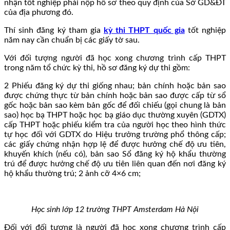
nhận tốt nghiệp phải nộp hồ sơ theo quy định của Sở GD&ĐT
của địa phương đó.
Thí sinh đăng ký tham gia
kỳ thi THPT quốc gia
tốt nghiệp
năm nay cần chuẩn bị các giấy tờ sau.
Với đối tượng người đã học xong chương trình cấp THPT
trong năm tổ chức kỳ thi, hồ sơ đăng ký dự thi gồm:
2 Phiếu đăng ký dự thi giống nhau; bản chính hoặc bản sao
được chứng thực từ bản chính hoặc bản sao được cấp từ sổ
gốc hoặc bản sao kèm bản gốc để đối chiếu (gọi chung là bản
sao) học bạ THPT hoặc học bạ giáo dục thường xuyên (GDTX)
cấp THPT hoặc phiếu kiểm tra của người học theo hình thức
tự học đối với GDTX do Hiệu trưởng trường phổ thông cấp;
các giấy chứng nhận hợp lệ để được hưởng chế độ ưu tiên,
khuyến khích (nếu có), bản sao Sổ đăng ký hộ khẩu thường
trú để được hưởng chế độ ưu tiên liên quan đến nơi đăng ký
hộ khẩu thường trú; 2 ảnh cỡ 4×6 cm;
Học sinh lớp 12 trường THPT Amsterdam Hà Nội
Đối với đối tượng là người đã học xong chương trình cấp