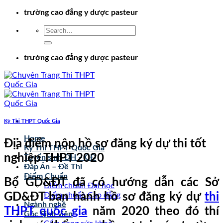
Chuyển
trường cao đẳng y dược pasteur
đến
nội
dung
trường cao đẳng y dược pasteur
Kỳ Thi THPT Quốc Gia
Home
Địa điểm nộp hồ sơ đăng ký dự thi tốt
Kỳ Thi THPT Quốc Gia
nghiệp THPT 2020
Tuyển sinh ĐH – CĐ
Đáp Án – Đề Thi
Điểm Chuẩn
Bộ GD&ĐT đã có hướng dẫn các Sở
Điểm chuẩn Đại học
GD&ĐT ban hành hồ sơ đăng ký dự
thi
Điểm chuẩn Cao đẳng
Ngành nghề
THPT quốc gia
năm 2020 theo đó thí
Góc Sinh viên