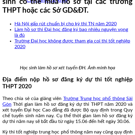
Cẩm nang sức khoẻ
sinh có thể mua hồ sơ tại các trường
THPT hoặc các Sở GD&ĐT.
Hà Nội gấp rút chuẩn bị cho kỳ thi TN năm 2020
Làm hồ sơ thi Đại học đăng ký bao nhiêu nguyện vọng
là đủ
Trường Đại học không được tham gia coi thi tốt nghiệp
2020
Học sinh làm hồ sơ xét tuyển ĐH. Ảnh minh họa
Địa điểm nộp hồ sơ đăng ký dự thi tốt nghiệp
THPT 2020
Theo chia sẻ của giảng viên
Trường Trung học phổ thông Sài
Gòn
Thời gian làm hồ sơ đăng ký dự thi THPT năm 2020 và
xét tuyển Đại học Cao đẳng đã được Bộ quy định trong Quy
chế tuyển sinh năm nay. Cụ thể thời gian làm hồ sơ đăng ký
dự thi năm nay sẽ bắt đầu từ ngày 15.06 đến hết ngày 30.06.
Kỳ thi tốt nghiệp trung học phổ thông năm nay cũng quy định