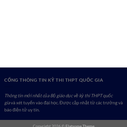
CỔNG THÔNG TIN KỲ THI THPT QUỐC GIA
Thông tin mới nhất của Bộ giáo dục về kỳ thi THPT quốc
gia
và xét tuyển vào đại học. Được cập nhật từ các trường và
báo điện tử uy tín.
Copyright 2026 ©
Flatsome Theme