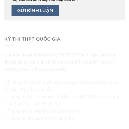
KỲ THI THPT QUỐC GIA
Chuyên trang thông tin Kỳ Thi THPT Quốc gia cung cấp
thông tin tuyển sinh chính thức từ Bộ GD & ĐT và các
trường ĐH – CĐ trên cả nước.
Nội dung thông tin tuyển sinh của các trường được chúng
tôi tập hợp từ các nguồn:
– Thông tin từ các website, tài liệu của Bộ GD&ĐT và Tổng
Cục Giáo Dục Nghề Nghiệp;
– Thông tin từ website của các trường
– Thông tin do các trường cung cấp