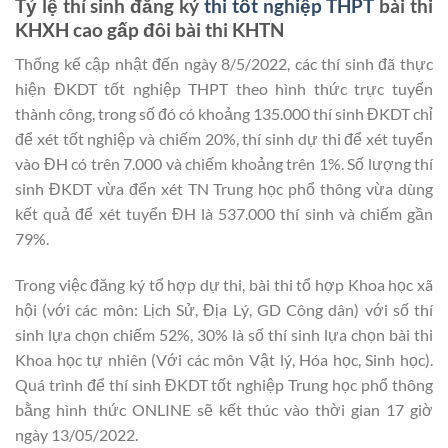
Tỷ lệ thí sinh đăng ký
thi tốt nghiệp THPT
bài thi
KHXH cao gấp đôi bài thi KHTN
Thống kế cập nhật đến ngày 8/5/2022, các thí sinh đã thực
hiện ĐKDT tốt nghiệp THPT theo hình thức trực tuyến
thành công, trong số đó có khoảng 135.000 thí sinh ĐKDT chỉ
để xét tốt nghiệp và chiếm 20%, thí sinh dự thi để xét tuyển
vào ĐH có trên 7.000 và chiếm khoảng trên 1%. Số lượng thí
sinh ĐKDT vừa đển xét TN Trung học phổ thông vừa dùng
kết quả để xét tuyển ĐH là 537.000 thí sinh và chiếm gần
79%.
Trong việc đăng ký tổ hợp dự thi, bài thi tổ hợp Khoa học xã
hội (với các môn: Lịch Sử, Địa Lý, GD Công dân) với số thí
sinh lựa chọn chiếm 52%, 30% là số thí sinh lựa chọn bài thi
Khoa học tự nhiên (Với các môn Vật lý, Hóa học, Sinh học).
Quá trình để thí sinh ĐKDT tốt nghiệp Trung học phổ thông
bằng hình thức ONLINE sẽ kết thúc vào thời gian 17 giờ
ngày 13/05/2022.