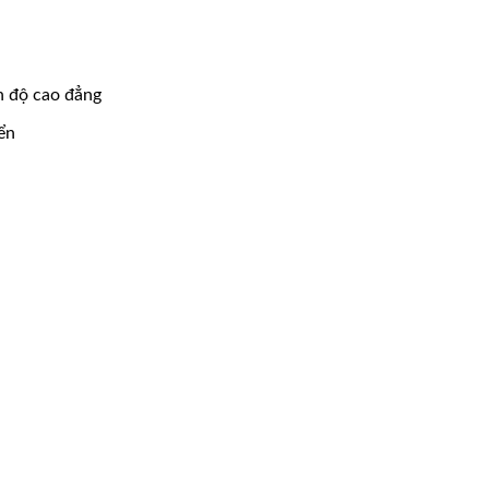
h độ cao đẳng
ển