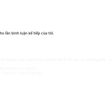
o lần bình luận kế tiếp của tôi.
 tin tuyển sinh chính thức từ Bộ GD & ĐT và các trường ĐH –
tập hợp từ các nguồn:
ục Giáo Dục Nghề Nghiệp;