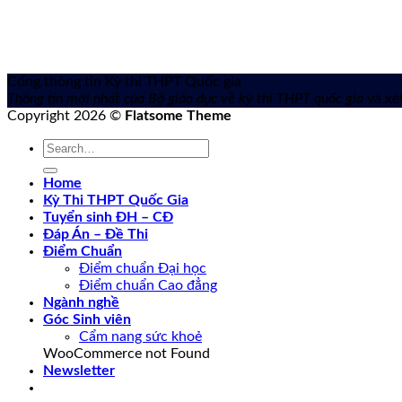
Cổng thông tin Kỳ thi THPT Quốc gia
Thông tin mới nhất của Bộ giáo dục về kỳ thi THPT quốc gia
và xét
Copyright 2026 ©
Flatsome Theme
Home
Kỳ Thi THPT Quốc Gia
Tuyển sinh ĐH – CĐ
Đáp Án – Đề Thi
Điểm Chuẩn
Điểm chuẩn Đại học
Điểm chuẩn Cao đẳng
Ngành nghề
Góc Sinh viên
Cẩm nang sức khoẻ
WooCommerce not Found
Newsletter