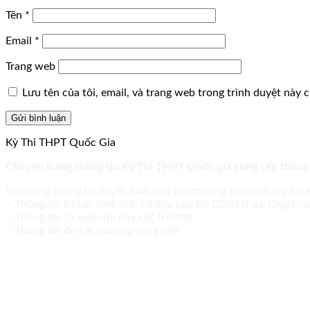
Tên
*
Email
*
Trang web
Lưu tên của tôi, email, và trang web trong trình duyệt này ch
Kỳ Thi THPT Quốc Gia
Chuyên trang thông tin Kỳ Thi THPT Quốc gia cung cấp thông
Nội dung thông tin tuyển sinh của các trường được chúng tôi 
– Thông tin từ các website, tài liệu của Bộ GD&ĐT và Tổng C
– Thông tin từ website của các trường
– Thông tin do các trường cung cấp