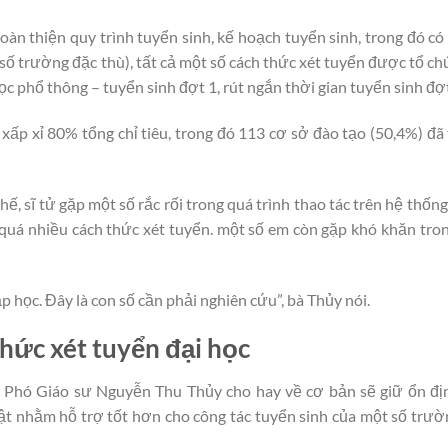
oàn thiện quy trình tuyển sinh, kế hoạch tuyển sinh, trong đó có
ố trường đặc thù), tất cả một số cách thức xét tuyển được tổ ch
ọc phổ thông – tuyển sinh đợt 1, rút ngắn thời gian tuyển sinh đợt
 xấp xỉ 80% tổng chỉ tiêu, trong đó 113 cơ sở đào tạo (50,4%) đ
ế, sĩ tử gặp một số rắc rối trong quá trình thao tác trên hệ thống
quá nhiều cách thức xét tuyển. một số em còn gặp khó khăn tro
 học. Đây là con số cần phải nghiên cứu”, bà Thủy nói.
hức xét tuyển đại học
, Phó Giáo sư Nguyễn Thu Thủy cho hay về cơ bản sẽ giữ ổn đ
ật nhằm hỗ trợ tốt hơn cho công tác tuyển sinh của một số trườ