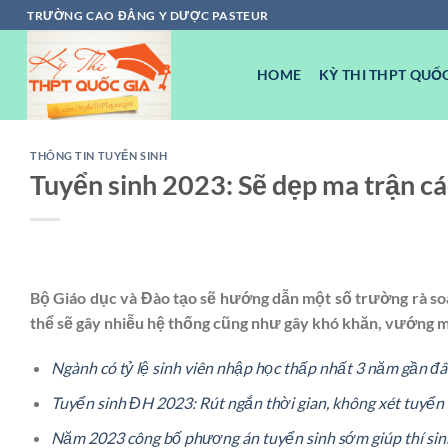
Chuyển
TRƯỜNG CAO ĐẲNG Y DƯỢC PASTEUR
đến
nội
HOME
KỲ THI THPT QUỐC
dung
THÔNG TIN TUYỂN SINH
Tuyển sinh 2023: Sẽ dẹp ma trận cá
Bộ Giáo dục và Đào tạo sẽ hướng dẫn một số trường rà soá
thể sẽ gây nhiễu hệ thống cũng như gây khó khăn, vướng mắ
Ngành có tỷ lệ sinh viên nhập học thấp nhất 3 năm gần đâ
Tuyển sinh ĐH 2023: Rút ngắn thời gian, không xét tuyển
Năm 2023 công bố phương án tuyển sinh sớm giúp thí sin