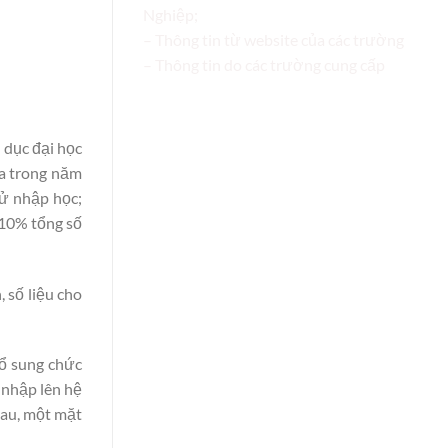
Nghiệp;
– Thông tin từ website của các trường
– Thông tin do các trường cung cấp
 dục đại học
a trong năm
tử nhập học;
 10% tổng số
 số liệu cho
bổ sung chức
 nhập lên hệ
hau, một mặt