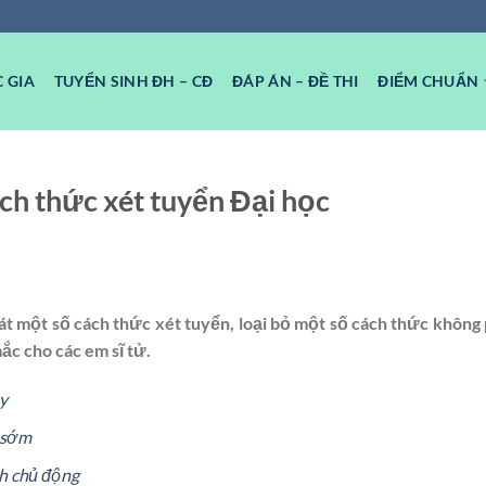
 GIA
TUYỂN SINH ĐH – CĐ
ĐÁP ÁN – ĐỀ THI
ĐIỂM CHUẨN
ch thức xét tuyển Đại học
t một số cách thức xét tuyển, loại bỏ một số cách thức không
c cho các em sĩ tử.
y
 sớm
h chủ động