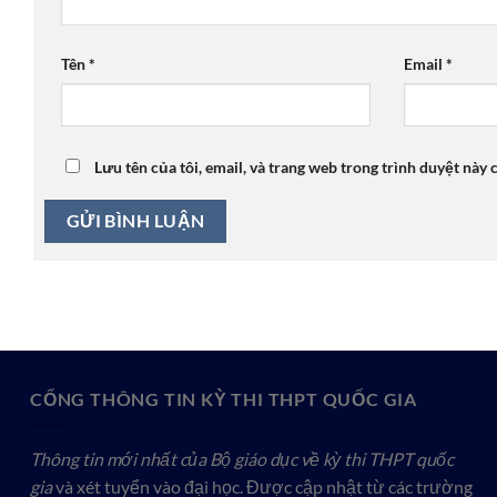
Tên
*
Email
*
Lưu tên của tôi, email, và trang web trong trình duyệt này c
CỔNG THÔNG TIN KỲ THI THPT QUỐC GIA
Thông tin mới nhất của Bộ giáo dục về kỳ thi THPT quốc
gia
và xét tuyển vào đại học. Được cập nhật từ các trường