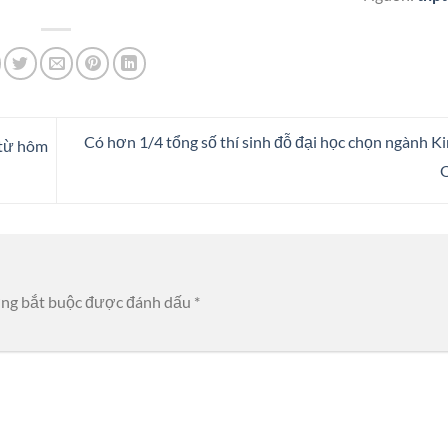
Có hơn 1/4 tổng số thí sinh đỗ đại học chọn ngành K
 từ hôm
ờng bắt buộc được đánh dấu
*