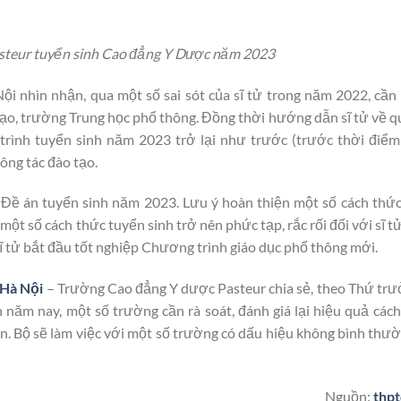
steur tuyển sinh Cao đẳng Y Dược năm 2023
i nhìn nhận, qua một số sai sót của sĩ tử trong năm 2022, cần
tạo, trường Trung học phổ thông. Đồng thời hướng dẫn sĩ tử về q
h trình tuyển sinh năm 2023 trở lại như trước (trước thời điểm
ông tác đào tạo.
 Đề án tuyển sinh năm 2023. Lưu ý hoàn thiện một số cách thức
ột số cách thức tuyển sinh trở nên phức tạp, rắc rối đối với sĩ tử
sĩ tử bắt đầu tốt nghiệp Chương trình giáo dục phổ thông mới.
 Hà Nội
– Trường Cao đẳng Y dược Pasteur chia sẻ, theo Thứ tr
năm nay, một số trường cần rà soát, đánh giá lại hiệu quả các
hơn. Bộ sẽ làm việc với một số trường có dấu hiệu không bình thư
Nguồn:
thpt