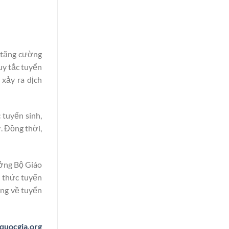
 tăng cường
uy tắc tuyển
 xảy ra dịch
 tuyển sinh,
. Đồng thời,
ưởng Bộ Giáo
h thức tuyển
ờng về tuyển
quocgia.org