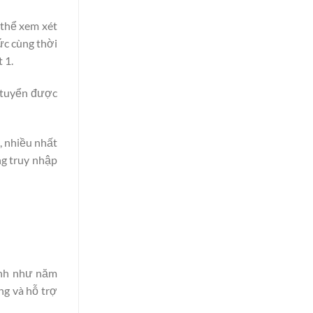
 thể xem xét
ức cùng thời
 1.
ã tuyển được
, nhiều nhất
ng truy nhập
ịnh như năm
ng và hỗ trợ