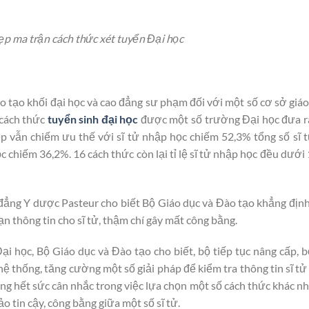
ẹp ma trận cách thức xét tuyển Đại học
ào tạo khối đại học và cao đẳng sư phạm đối với một số cơ sở giáo
 cách thức
tuyển sinh đại học
được một số trường Đại học đưa r
ệp vẫn chiếm ưu thế với sĩ tử nhập học chiếm 52,3% tổng số sĩ 
c chiếm 36,2%. 16 cách thức còn lại tỉ lệ sĩ tử nhập học đều dưới
ẳng Y dược Pasteur cho biết Bộ Giáo dục và Đào tạo khẳng định,
ạn thông tin cho sĩ tử, thậm chí gây mất công bằng.
 học, Bộ Giáo dục và Đào tạo cho biết, bộ tiếp tục nâng cấp, 
 thống, tăng cường một số giải pháp để kiểm tra thông tin sĩ tử
ng hết sức cân nhắc trong việc lựa chọn một số cách thức khác n
 tin cậy, công bằng giữa một số sĩ tử.