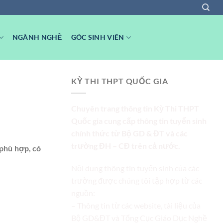
NGÀNH NGHỀ
GÓC SINH VIÊN
KỲ THI THPT QUỐC GIA
Chuyên trang thông tin Kỳ Thi THPT
Quốc gia cung cấp thông tin tuyển sinh
chính thức từ Bộ GD & ĐT và các
trường ĐH – CĐ trên cả nước.
 phù hợp, có
Nội dung thông tin tuyển sinh của các
trường được chúng tôi tập hợp từ các
nguồn:
– Thông tin từ các website, tài liệu của
Bộ GD&ĐT và Tổng Cục Giáo Dục Nghề