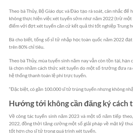
Theo bà Thủy, Bộ Giáo dục và Đào tạo rà soát, cân nhắc để h
không thực hiện việc xét tuyển sớm như năm 2022 (trừ một s
điểm với đợt xét tuyển căn cứ kết quả thi tốt nghiệp Trung h
Bà cho biết, tổng số sĩ tử nhập học toàn quốc năm 2022 đạt
trên 80% chỉ tiêu.
Theo bà Thủy, mùa tuyển sinh năm nay vẫn còn tồn tại, hạn ch
là chọn nhầm cách thức xét tuyển do một số trường đưa ra 
hệ thống thanh toán lệ phí trực tuyến.
“Đặc biệt, có gần 100.000 sĩ tử trúng tuyển nhưng không nhập
Hướng tới không cần đăng ký cách t
Về công tác tuyển sinh năm 2023 và một số năm tiếp theo
2022, đồng thời tăng cường một số giải pháp về mặt kỹ thu
tốt hơn cho sĩ tử trong quá trình xét tuyển.