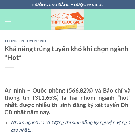
Chuyển
TRƯỜNG CAO ĐẲNG Y DƯỢC PASTEUR
đến
nội
dung
THÔNG TIN TUYỂN SINH
Khả năng trúng tuyển khó khi chọn ngành
“Hot”
An ninh – Quốc phòng (566,82%) và Báo chí và
thông tin (311,65%) là hai nhóm ngành “hot”
nhất, được nhiều thí sinh đăng ký xét tuyển Đh-
CĐ nhất năm nay.
Nhóm ngành có số lượng thí sinh đăng ký nguyện vọng 1
cao nhất…