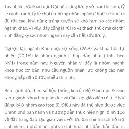
Tuy nhiên, Vụ Giáo dục Đại học cũng lưu ý với các thí sinh, tỷ
lệ canh tranh, tỷ lệ chọi ở những nhóm ngành “hot” sẽ ở mức
độ rất cao, khả năng trúng tuyển sẽ khó hơn so các nhóm
ngành khác. Vì vậy, đây cũng là rủi ro và thách thức mà các thí
sinh đăng ký các nhóm ngành này cần hết sức lưu ý.
Ngược lại, ngành Khoa học sự sống (26%) và khoa học tự
nhiên (20,1%) là nhóm ngành ít hấp dẫn nhất (tính theo
NV1) trong năm nay. Nguyên nhân vì đây là nhóm ngành
khoa học cơ bản, nhu cầu nguồn nhân lực không cao nên
không hấp dẫn được nhiều thí sinh.
Bên cạnh đó, theo số liệu thống kê của Bộ Giáo dục & Đào
tạo, ngành Khoa học giáo dục và đào tạo giáo viên có tỉ lệ NV
đăng ký ở nhóm cao (top 9). Điều này đã thể hiện được việc
Chính phủ ban hành và hướng dẫn thực hiện Nghị định 116
về đặt hàng đào tạo giáo viên, với ưu đãi chính sách hỗ trợ
sinh viên sư phạm học phí và sinh hoạt phí, đảm bảo đầu ra