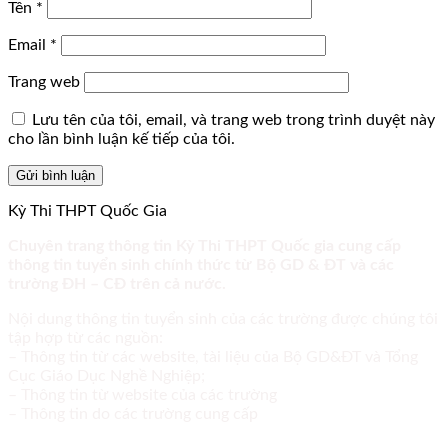
Tên
*
Email
*
Trang web
Lưu tên của tôi, email, và trang web trong trình duyệt này
cho lần bình luận kế tiếp của tôi.
Kỳ Thi THPT Quốc Gia
Chuyên trang thông tin Kỳ Thi THPT Quốc gia cung cấp
thông tin tuyển sinh chính thức từ Bộ GD & ĐT và các
trường ĐH – CĐ trên cả nước.
Nội dung thông tin tuyển sinh của các trường được chúng tôi
tập hợp từ các nguồn:
– Thông tin từ các website, tài liệu của Bộ GD&ĐT và Tổng
Cục Giáo Dục Nghề Nghiệp;
– Thông tin từ website của các trường
– Thông tin do các trường cung cấp