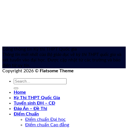
Cổng thông tin Kỳ thi THPT Quốc gia
Thông tin mới nhất của Bộ giáo dục về kỳ thi THPT quốc gia
và
xét tuyển vào đại học. Được cập nhật từ các trường và báo
điện tử uy tín.
Copyright 2026 ©
Flatsome Theme
Home
Kỳ Thi THPT Quốc Gia
Tuyển sinh ĐH – CĐ
Đáp Án – Đề Thi
Điểm Chuẩn
Điểm chuẩn Đại học
Điểm chuẩn Cao đẳng