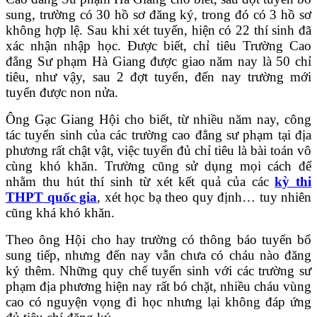
sung, trường có 30 hồ sơ đăng ký, trong đó có 3 hồ sơ
không hợp lệ. Sau khi xét tuyển, hiện có 22 thí sinh đã
xác nhận nhập học. Được biết, chỉ tiêu Trường Cao
đẳng Sư phạm Hà Giang được giao năm nay là 50 chỉ
tiêu, như vậy, sau 2 đợt tuyển, đến nay trường mới
tuyển được non nửa.
Ông Gạc Giang Hội cho biết, từ nhiều năm nay, công
tác tuyển sinh của các trường cao đẳng sư phạm tại địa
phương rất chật vật, việc tuyển đủ chỉ tiêu là bài toán vô
cùng khó khăn. Trường cũng sử dụng mọi cách để
nhằm thu hút thí sinh từ xét kết quả của các
kỳ thi
THPT quốc gia
, xét học bạ theo quy định… tuy nhiên
cũng khá khó khăn.
Theo ông Hội cho hay trường có thông báo tuyển bổ
sung tiếp, nhưng đến nay vẫn chưa có cháu nào đăng
ký thêm. Những quy chế tuyển sinh với các trường sư
phạm địa phương hiện nay rất bó chặt, nhiều cháu vùng
cao có nguyện vọng đi học nhưng lại không đáp ứng