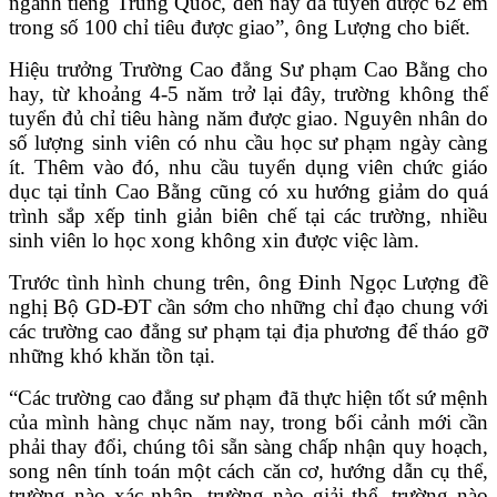
ngành tiếng Trung Quốc, đến nay đã tuyển được 62 em
trong số 100 chỉ tiêu được giao”, ông Lượng cho biết.
Hiệu trưởng Trường Cao đẳng Sư phạm Cao Bằng cho
hay, từ khoảng 4-5 năm trở lại đây, trường không thể
tuyển đủ chỉ tiêu hàng năm được giao. Nguyên nhân do
số lượng sinh viên có nhu cầu học sư phạm ngày càng
ít. Thêm vào đó, nhu cầu tuyển dụng viên chức giáo
dục tại tỉnh Cao Bằng cũng có xu hướng giảm do quá
trình sắp xếp tinh giản biên chế tại các trường, nhiều
sinh viên lo học xong không xin được việc làm.
Trước tình hình chung trên, ông Đinh Ngọc Lượng đề
nghị Bộ GD-ĐT cần sớm cho những chỉ đạo chung với
các trường cao đẳng sư phạm tại địa phương để tháo gỡ
những khó khăn tồn tại.
“Các trường cao đẳng sư phạm đã thực hiện tốt sứ mệnh
của mình hàng chục năm nay, trong bối cảnh mới cần
phải thay đổi, chúng tôi sẵn sàng chấp nhận quy hoạch,
song nên tính toán một cách căn cơ, hướng dẫn cụ thể,
trường nào xác nhập, trường nào giải thể, trường nào