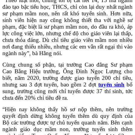
“Theo luật mới, chúng tôi bị cắt hết 14, 15 mã ngành
đào tạo bậc tiểu học, THCS, chỉ còn lại duy nhất ngành
sư phạm mầm non, nên rất khó tuyển sinh. Hơn nữa,
sinh viên hiện nay cũng không thiết tha với nghề sư
phạm, đặc biệt là sư phạm mầm non, do đầu ra khó, áp
lực công việc lớn, nhưng chế độ cho giáo viên lại thấp,
chưa thỏa đáng. Dù chỉ tiêu giáo viên mầm non nhiều
nơi đang thiếu nhiều, nhưng các em vẫn rất ngại thi vào
ngành này”, bà Hằng nói.
Cùng chung số phận, tại trường Cao đẳng Sư phạm
Cao Bằng Hiệu trưởng, Ông Đinh Ngọc Lượng cho
biết, năm 2020, trường được giao tuyển 200 chỉ tiêu,
nhưng sau 3 đợt tuyển, bao gồm 2 đợt
tuyển sinh
bổ
sung, trường cũng mới chỉ tuyển được 37 thí sinh, tức
chưa đến 20% chỉ tiêu đề ra.
“Hiện nay không thấy hồ sơ nộp thêm, nên trường
quyết định dừng không tuyển thêm dù quy định của
Bộ các trường được tự chủ tuyển quanh năm. Bên cạnh
ngành giáo dục mầm non, trường tuyển sinh thêm