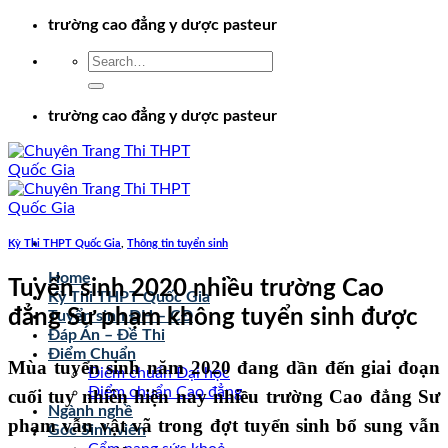
Chuyển
trường cao đẳng y dược pasteur
đến
nội
dung
trường cao đẳng y dược pasteur
Kỳ Thi THPT Quốc Gia
,
Thông tin tuyển sinh
Home
Tuyển sinh 2020 nhiều trường Cao
Kỳ Thi THPT Quốc Gia
đẳng Sư phạm không tuyển sinh được
Tuyển sinh ĐH – CĐ
Đáp Án – Đề Thi
Điểm Chuẩn
Mùa tuyển sinh năm 2020 đang dần đến giai đoạn
Điểm chuẩn Đại học
Điểm chuẩn Cao đẳng
cuối tuy nhiên hiện nay nhiều trường Cao đẳng Sư
Ngành nghề
phạm vẫn vật vã trong đợt tuyển sinh bổ sung vẫn
Góc Sinh viên