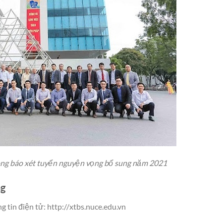
ng báo xét tuyển nguyện vọng bổ sung năm 2021
ng
 tin điện tử: http://xtbs.nuce.edu.vn