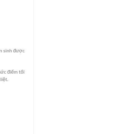
ển sinh được
mức điểm tối
iệt.