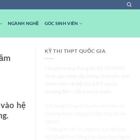
NGÀNH NGHỀ
GÓC SINH VIÊN
KỲ THI THPT QUỐC GIA
năm
Chuyên trang thông tin Kỳ Thi THPT
Quốc gia cung cấp thông tin tuyển sinh
chính thức từ Bộ GD & ĐT và các
trường ĐH – CĐ trên cả nước.
 vào hệ
Nội dung thông tin tuyển sinh của các
trường được chúng tôi tập hợp từ các
ng.
nguồn:
– Thông tin từ các website, tài liệu của
Bộ GD&ĐT và Tổng Cục Giáo Dục Nghề