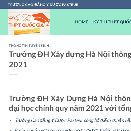
Chuyển
TRƯỜNG CAO ĐẲNG Y DƯỢC PASTEUR
đến
nội
HOME
KỲ THI THPT QUỐC
dung
THÔNG TIN TUYỂN SINH
Trường ĐH Xây dựng Hà Nội thông 
2021
Trường ĐH Xây Dựng Hà Nội thông
đại học chính quy năm 2021 với tổng
Trường Cao đẳng Y Dược Pasteur công bố điểm chuẩn n
Điểm chuẩn xét học bạ THPT đợt 5/2021 Trường Đại học