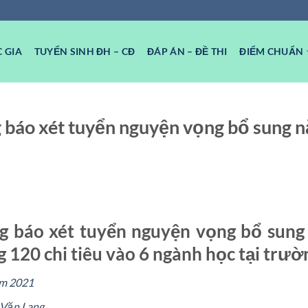
 GIA
TUYỂN SINH ĐH – CĐ
ĐÁP ÁN – ĐỀ THI
ĐIỂM CHUẨN
báo xét tuyển nguyện vọng bổ sung 
 báo xét tuyển nguyện vọng bổ sung
 120 chi tiêu vào 6 ngành học tại trườ
ăm 2021
 Văn Lang