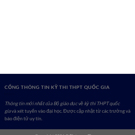
CỔNG THÔNG TIN KỲ THI THPT QUỐC GIA
Thông tin mới nhất của Bộ giáo dục về kỳ thi THPT quốc
gia
và xét tuyển vào đại học. Được cập nhật từ các trường và
báo điện tử uy tín.