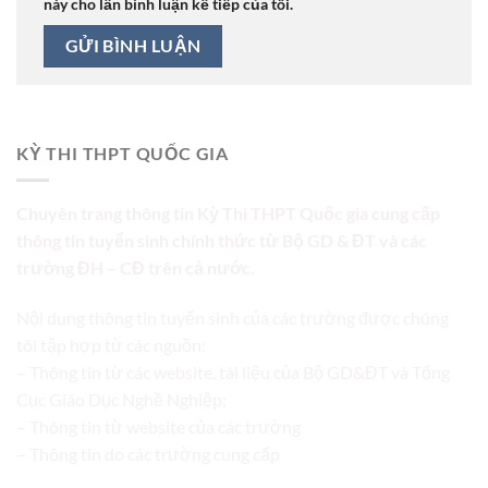
này cho lần bình luận kế tiếp của tôi.
KỲ THI THPT QUỐC GIA
Chuyên trang thông tin Kỳ Thi THPT Quốc gia cung cấp
thông tin tuyển sinh chính thức từ Bộ GD & ĐT và các
trường ĐH – CĐ trên cả nước.
Nội dung thông tin tuyển sinh của các trường được chúng
tôi tập hợp từ các nguồn:
– Thông tin từ các website, tài liệu của Bộ GD&ĐT và Tổng
Cục Giáo Dục Nghề Nghiệp;
– Thông tin từ website của các trường
– Thông tin do các trường cung cấp