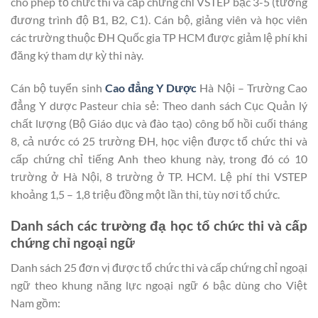
cho phép tổ chức thi và cấp chứng chỉ VSTEP bậc 3-5 (tương
đương trình độ B1, B2, C1). Cán bộ, giảng viên và học viên
các trường thuộc ĐH Quốc gia TP HCM được giảm lệ phí khi
đăng ký tham dự kỳ thi này.
Cán bộ tuyển sinh
Cao đẳng Y Dược
Hà Nội – Trường Cao
đẳng Y dược Pasteur chia sẻ: Theo danh sách Cục Quản lý
chất lượng (Bộ Giáo dục và đào tạo) công bố hồi cuối tháng
8, cả nước có 25 trường ĐH, học viện được tổ chức thi và
cấp chứng chỉ tiếng Anh theo khung này, trong đó có 10
trường ở Hà Nội, 8 trường ở TP. HCM. Lệ phí thi VSTEP
khoảng 1,5 – 1,8 triệu đồng một lần thi, tùy nơi tổ chức.
Danh sách các trường đạ học tổ chức thi và cấp
chứng chỉ ngoại ngữ
Danh sách 25 đơn vị được tổ chức thi và cấp chứng chỉ ngoại
ngữ theo khung năng lực ngoại ngữ 6 bậc dùng cho Việt
Nam gồm: