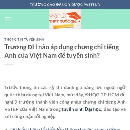
Chuyển
TRƯỜNG CAO ĐẲNG Y DƯỢC PASTEUR
đến
nội
dung
THÔNG TIN TUYỂN SINH
Trường ĐH nào áp dụng chứng chỉ tiếng
Anh của Việt Nam để tuyển sinh?
Trước thông tin các kỳ thi đánh giá năng lực ngoại ngữ
quốc tế bị dừng tại Việt Nam, mới đây, ĐHQG TP. HCM đề
nghị 9 trường thành viên công nhận chứng chỉ tiếng Anh
VSTEP của Việt Nam trong
tuyển sinh Đại học
, đào tạo và
xét công nhận tốt nghiệp.
Dự kiến không tổ chức lớp không chuyên trong trường