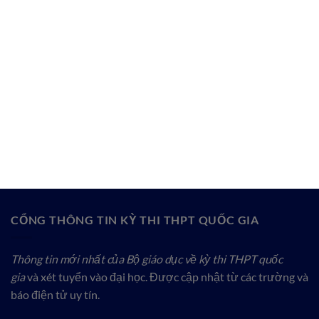
CỔNG THÔNG TIN KỲ THI THPT QUỐC GIA
Thông tin mới nhất của Bộ giáo dục về kỳ thi THPT quốc
gia
và xét tuyển vào đại học. Được cập nhật từ các trường và
báo điện tử uy tín.