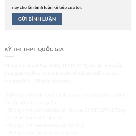
này cho lần bình luận kế tiếp của tôi.
KỲ THI THPT QUỐC GIA
Chuyên trang thông tin Kỳ Thi THPT Quốc gia cung cấp
thông tin tuyển sinh chính thức từ Bộ GD & ĐT và các
trường ĐH – CĐ trên cả nước.
Nội dung thông tin tuyển sinh của các trường được chúng
tôi tập hợp từ các nguồn:
– Thông tin từ các website, tài liệu của Bộ GD&ĐT và Tổng
Cục Giáo Dục Nghề Nghiệp;
– Thông tin từ website của các trường
– Thông tin do các trường cung cấp