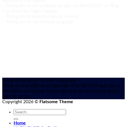
tập hợp từ các nguồn:
– Thông tin từ các website, tài liệu của Bộ GD&ĐT và Tổng
Cục Giáo Dục Nghề Nghiệp;
– Thông tin từ website của các trường
– Thông tin do các trường cung cấp
Cổng thông tin Kỳ thi THPT Quốc gia
Thông tin mới nhất của Bộ giáo dục về kỳ thi THPT quốc gia
và
xét tuyển vào đại học. Được cập nhật từ các trường và báo
điện tử uy tín.
Copyright 2026 ©
Flatsome Theme
Home