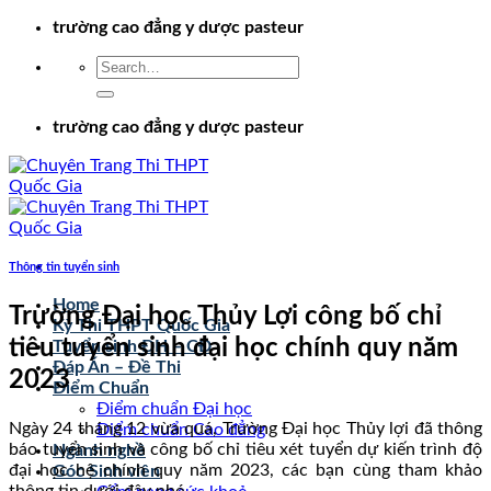
Chuyển
trường cao đẳng y dược pasteur
đến
nội
dung
trường cao đẳng y dược pasteur
Thông tin tuyển sinh
Home
Trường Đại học Thủy Lợi công bố chỉ
Kỳ Thi THPT Quốc Gia
tiêu tuyển sinh đại học chính quy năm
Tuyển sinh ĐH – CĐ
Đáp Án – Đề Thi
2023
Điểm Chuẩn
Điểm chuẩn Đại học
Ngày 24 tháng 12 vừa quá, Trường Đại học Thủy lợi đã thông
Điểm chuẩn Cao đẳng
báo tuyển sinh và công bố chỉ tiêu xét tuyển dự kiến trình độ
Ngành nghề
đại học hệ chính quy năm 2023, các bạn cùng tham khảo
Góc Sinh viên
thông tin dưới đây nhé.