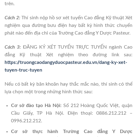
trên.
Cách 2:
Thí sinh nộp hồ sơ xét tuyển Cao đẳng Kỹ thuật Xét
nghiệm qua đường bưu điện hay bất kỳ hình thức chuyển
phát nào đến địa chỉ của Trường Cao đẳng Y Dược Pasteur.
Cách 3:
ĐĂNG KÝ XÉT TUYỂN TRỰC TUYẾN ngành Cao
đẳng Kỹ thuật Xét nghiệm theo đường link sau:
https://truongcaodangyduocpasteur.edu.vn/dang-ky-xet-
tuyen-truc-tuyen
Nếu có bất kỳ băn khoăn hay thắc mắc nào, thí sinh có thể
lựa chọn một trong những hình thức sau:
Cơ sở đào tạo Hà Nội:
Số 212 Hoàng Quốc Việt, quận
Cầu Giấy, TP Hà Nội. Điện thoại: 0886.212.212 –
0996.212.212.
Cơ sở thực hành Trường Cao đẳng Y Dược