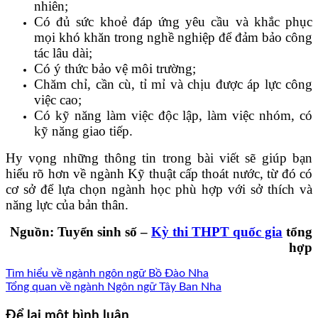
nhiên;
Có đủ sức khoẻ đáp ứng yêu cầu và khắc phục
mọi khó khăn trong nghề nghiệp để đảm bảo công
tác lâu dài;
Có ý thức bảo vệ môi trường;
Chăm chỉ, cần cù, tỉ mỉ và chịu được áp lực công
việc cao;
Có kỹ năng làm việc độc lập, làm việc nhóm, có
kỹ năng giao tiếp.
Hy vọng những thông tin trong bài viết sẽ giúp bạn
hiểu rõ hơn về ngành Kỹ thuật cấp thoát nước, từ đó có
cơ sở để lựa chọn ngành học phù hợp với sở thích và
năng lực của bản thân.
Nguồn: Tuyển sinh số –
Kỳ thi THPT quốc gia
tổng
hợp
Tìm hiểu về ngành ngôn ngữ Bồ Đào Nha
Tổng quan về ngành Ngôn ngữ Tây Ban Nha
Để lại một bình luận