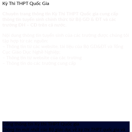
Kỳ Thi THPT Quốc Gia
Chuyên trang thông tin Kỳ Thi THPT Quốc gia cung cấp
thông tin tuyển sinh chính thức từ Bộ GD & ĐT và các
trường ĐH – CĐ trên cả nước.
Nội dung thông tin tuyển sinh của các trường được chúng tôi
tập hợp từ các nguồn:
– Thông tin từ các website, tài liệu của Bộ GD&ĐT và Tổng
Cục Giáo Dục Nghề Nghiệp;
– Thông tin từ website của các trường
– Thông tin do các trường cung cấp
Cổng thông tin Kỳ thi THPT Quốc gia
Thông tin mới nhất của Bộ giáo dục về kỳ thi THPT quốc gia
và