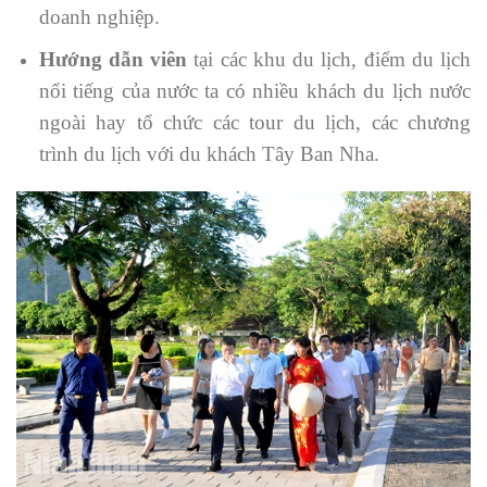
doanh nghiệp.
Hướng dẫn viên
tại các khu du lịch, điểm du lịch
nổi tiếng của nước ta có nhiều khách du lịch nước
ngoài hay tổ chức các tour du lịch, các chương
trình du lịch với du khách Tây Ban Nha.