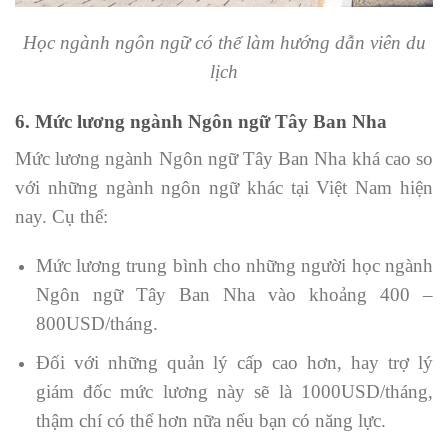
Học ngành ngôn ngữ có thể làm hướng dẫn viên du
lịch
6. Mức lương ngành Ngôn ngữ Tây Ban Nha
Mức lương ngành Ngôn ngữ Tây Ban Nha khá cao so
với những ngành ngôn ngữ khác tại Việt Nam hiện
nay. Cụ thể:
Mức lương trung bình cho những người học ngành
Ngôn ngữ Tây Ban Nha vào khoảng 400 –
800USD/tháng.
Đối với những quản lý cấp cao hơn, hay trợ lý
giám đốc mức lương này sẽ là 1000USD/tháng,
thậm chí có thể hơn nữa nếu bạn có năng lực.