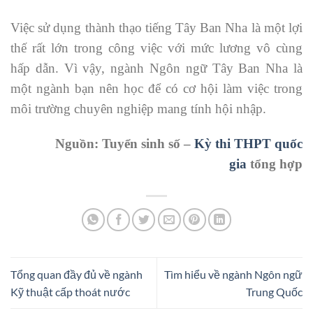
Việc sử dụng thành thạo tiếng Tây Ban Nha là một lợi
thế rất lớn trong công việc với mức lương vô cùng
hấp dẫn. Vì vậy, ngành Ngôn ngữ Tây Ban Nha là
một ngành bạn nên học để có cơ hội làm việc trong
môi trường chuyên nghiệp mang tính hội nhập.
Nguồn: Tuyển sinh số –
Kỳ thi THPT quốc
gia
tổng hợp
Tổng quan đầy đủ về ngành
Tìm hiểu về ngành Ngôn ngữ
Kỹ thuật cấp thoát nước
Trung Quốc