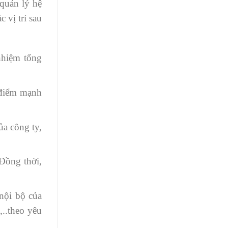
quản lý hệ
 vị trí sau
nhiệm tổng
 điểm mạnh
ủa công ty,
Đồng thời,
 nội bộ của
,..theo yêu