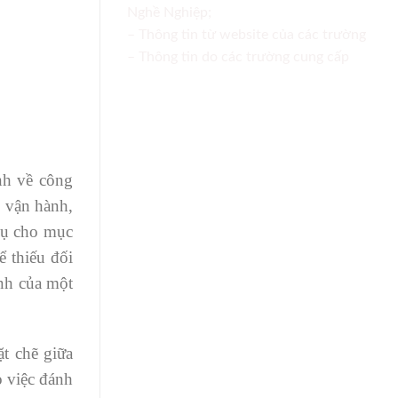
Nghề Nghiệp;
– Thông tin từ website của các trường
– Thông tin do các trường cung cấp
nh về công
: vận hành,
 vụ cho mục
ể thiếu đối
ịnh của một
t chẽ giữa
o việc đánh