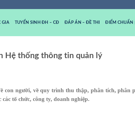
 GIA
TUYỂN SINH ĐH – CĐ
ĐÁP ÁN – ĐỀ THI
ĐIỂM CHUẨN
h Hệ thống thông tin quản lý
 con người, về quy trình thu thập, phân tích, phân 
 các tổ chức, công ty, doanh nghiệp.