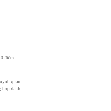
20 điểm.
 huynh quan
ng hợp danh