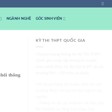
NGÀNH NGHỀ
GÓC SINH VIÊN
KỲ THI THPT QUỐC GIA
Chuyên trang thông tin Kỳ Thi THPT
Quốc gia cung cấp thông tin tuyển
sinh chính thức từ Bộ GD & ĐT và các
trường ĐH – CĐ trên cả nước.
phối thông
Nội dung thông tin tuyển sinh của các
trường được chúng tôi tập hợp từ các
nguồn:
– Thông tin từ các website, tài liệu của
Bộ GD&ĐT và Tổng Cục Giáo Dục