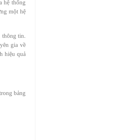
a hệ thống
ựng một hệ
 thông tin.
uyên gia về
h hiệu quả
trong bảng