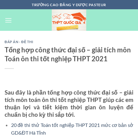
Chuyển
TRƯỜNG CAO ĐẲNG Y DƯỢC PASTEUR
đến
nội
dung
ĐÁP ÁN - ĐỀ THI
Tổng hợp công thức đại số – giải tích môn
Toán ôn thi tốt nghiệp THPT 2021
Sau đây là phần tổng hợp công thức đại số – giải
tích môn toán ôn thi tốt nghiệp THPT giúp các em
thuận lợi và tiết kiệm thời gian ôn luyện để
chuẩn bị cho kỳ thi sắp tới.
20 đề thi thử Toán tốt nghiệp THPT 2021 mức cơ bản sở
GD&ĐT Hà Tĩnh