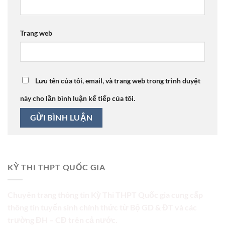
Trang web
Lưu tên của tôi, email, và trang web trong trình duyệt
này cho lần bình luận kế tiếp của tôi.
KỲ THI THPT QUỐC GIA
Chuyên trang thông tin Kỳ Thi THPT Quốc gia cung cấp
thông tin tuyển sinh chính thức từ Bộ GD & ĐT và các
trường ĐH – CĐ trên cả nước.