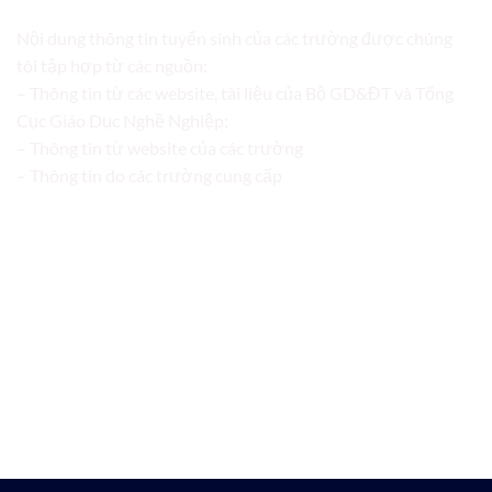
Nội dung thông tin tuyển sinh của các trường được chúng
tôi tập hợp từ các nguồn:
– Thông tin từ các website, tài liệu của Bộ GD&ĐT và Tổng
Cục Giáo Dục Nghề Nghiệp;
– Thông tin từ website của các trường
– Thông tin do các trường cung cấp