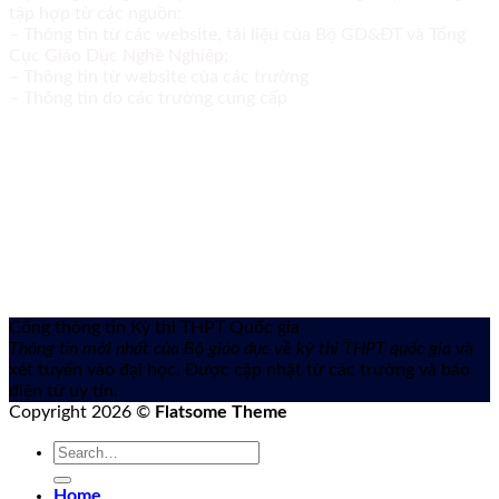
tập hợp từ các nguồn:
– Thông tin từ các website, tài liệu của Bộ GD&ĐT và Tổng
Cục Giáo Dục Nghề Nghiệp;
– Thông tin từ website của các trường
– Thông tin do các trường cung cấp
Cổng thông tin Kỳ thi THPT Quốc gia
Thông tin mới nhất của Bộ giáo dục về kỳ thi THPT quốc gia
và
xét tuyển vào đại học. Được cập nhật từ các trường và báo
điện tử uy tín.
Copyright 2026 ©
Flatsome Theme
Home