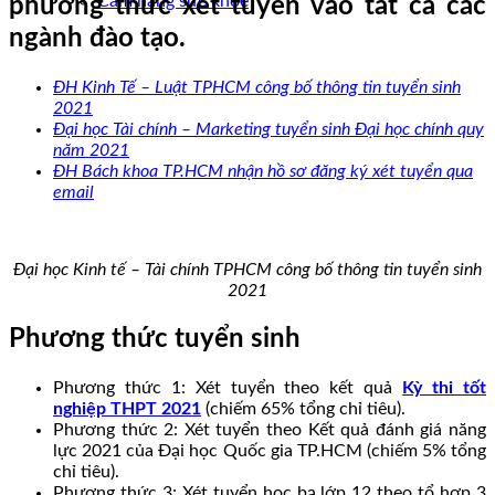
Cẩm nang sức khoẻ
phương thức xét tuyển vào tất cả các
ngành đào tạo.
ĐH Kinh Tế – Luật TPHCM công bố thông tin tuyển sinh
2021
Đại học Tài chính – Marketing tuyển sinh Đại học chính quy
năm 2021
ĐH Bách khoa TP.HCM nhận hồ sơ đăng ký xét tuyển qua
email
Đại học Kinh tế – Tài chính TPHCM công bố thông tin tuyển sinh
2021
Phương thức tuyển sinh
Phương thức 1: Xét tuyển theo kết quả
Kỳ thi tốt
nghiệp THPT 2021
(chiếm 65% tổng chỉ tiêu).
Phương thức 2: Xét tuyển theo Kết quả đánh giá năng
lực 2021 của Đại học Quốc gia TP.HCM (chiếm 5% tổng
chỉ tiêu).
Phương thức 3: Xét tuyển học bạ lớp 12 theo tổ hợp 3