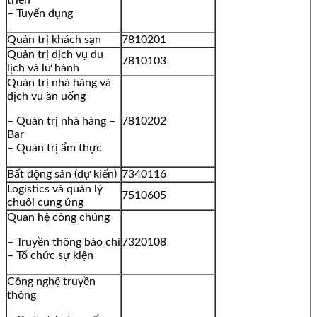
triển
– Tuyển dụng
Quản trị khách sạn
7810201
Quản trị dịch vụ du
7810103
lịch và lữ hành
Quản trị nhà hàng và
dịch vụ ăn uống
– Quản trị nhà hàng –
7810202
Bar
– Quản trị ẩm thực
Bất động sản (dự kiến)
7340116
Logistics và quản lý
7510605
chuỗi cung ứng
Quan hệ công chúng
– Truyền thông báo chí
7320108
– Tổ chức sự kiện
Công nghệ truyền
thông