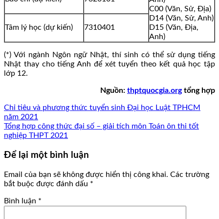
C00 (Văn, Sử, Địa)
D14 (Văn, Sử, Anh)
Tâm lý học (dự kiến)
7310401
D15 (Văn, Địa,
Anh)
(*) Với ngành Ngôn ngữ Nhật, thí sinh có thể sử dụng tiếng
Nhật thay cho tiếng Anh để xét tuyển theo kết quả học tập
lớp 12.
Nguồn:
thptquocgia.org
tổng hợp
Chỉ tiêu và phương thức tuyển sinh Đại học Luật TPHCM
năm 2021
Tổng hợp công thức đại số – giải tích môn Toán ôn thi tốt
nghiệp THPT 2021
Để lại một bình luận
Email của bạn sẽ không được hiển thị công khai.
Các trường
bắt buộc được đánh dấu
*
Bình luận
*