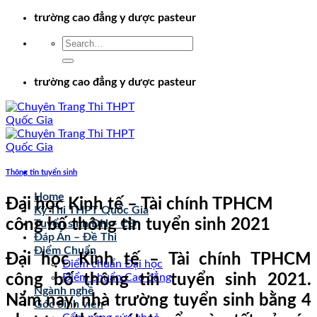
Chuyển
trường cao đẳng y dược pasteur
đến
nội
dung
trường cao đẳng y dược pasteur
Thông tin tuyển sinh
Home
Đại học Kinh tế – Tài chính TPHCM
Kỳ Thi THPT Quốc Gia
công bố thông tin tuyển sinh 2021
Tuyển sinh ĐH – CĐ
Đáp Án – Đề Thi
Điểm Chuẩn
Đại học Kinh tế – Tài chính TPHCM
Điểm chuẩn Đại học
công bố thông tin tuyển sinh 2021.
Điểm chuẩn Cao đẳng
Ngành nghề
Năm nay, nhà trường tuyển sinh bằng 4
Góc Sinh viên