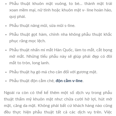
Phẫu thuật khuôn mặt vuông, to bè… thành mặt trái
xoan mềm mại, nữ tính hoặc khuôn mặt v- line hoàn hảo,
quý phái.
Phẫu thuật nâng mũi, sửa mũi s-line.
Phẫu thuật gọt hàm, chỉnh nha không phẫu thuật khắc
phục răng mọc lệch.
Phẫu thuật nhấn mí mắt Hàn Quốc, làm to mắt, cắt bọng
mỡ mắt. Những tiểu phẫu này sẽ giúp phái đẹp có đôi
mắt to tròn, long lanh.
Phẫu thuật hạ gò má cho cân đối với gương mặt.
Phẫu thuật độn cằm chẻ,
độn cằm v-line
.
Ngoài ra còn có thể kể thêm một số dịch vụ trong phẫu
thuật thẩm mỹ khuôn mặt như: chữa cười hở lợi, hút mỡ
mặt, căng da mặt. Không phải bất cứ khách hàng nào cũng
đều thực hiện phẫu thuật tất cả các dịch vụ trên. Việc