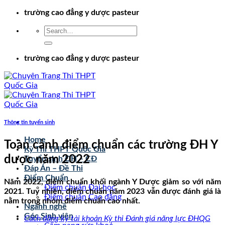
Chuyển
trường cao đẳng y dược pasteur
đến
nội
dung
trường cao đẳng y dược pasteur
Thông tin tuyển sinh
Home
Toàn cảnh điểm chuẩn các trường ĐH Y
Kỳ Thi THPT Quốc Gia
dược năm 2022
Tuyển sinh ĐH – CĐ
Đáp Án – Đề Thi
Điểm Chuẩn
Năm 2022, điểm chuẩn khối ngành Y Dược giảm so với năm
Điểm chuẩn Đại học
2021. Tuy nhiên, điểm chuẩn năm 2023 vẫn được đánh giá là
Điểm chuẩn Cao đẳng
nằm trong nhóm điểm chuẩn cao nhất.
Ngành nghề
Góc Sinh viên
Cách đăng ký tài khoản Kỳ thi Đánh giá năng lực ĐHQG