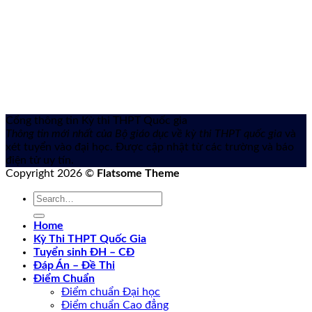
Cổng thông tin Kỳ thi THPT Quốc gia
Thông tin mới nhất của Bộ giáo dục về kỳ thi THPT quốc gia
và
xét tuyển vào đại học. Được cập nhật từ các trường và báo
điện tử uy tín.
Copyright 2026 ©
Flatsome Theme
Home
Kỳ Thi THPT Quốc Gia
Tuyển sinh ĐH – CĐ
Đáp Án – Đề Thi
Điểm Chuẩn
Điểm chuẩn Đại học
Điểm chuẩn Cao đẳng