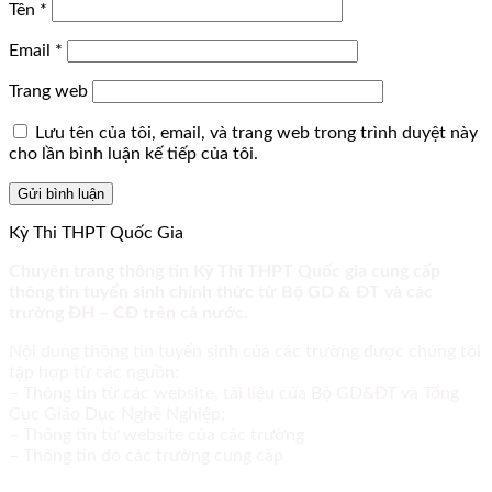
Tên
*
Email
*
Trang web
Lưu tên của tôi, email, và trang web trong trình duyệt này
cho lần bình luận kế tiếp của tôi.
Kỳ Thi THPT Quốc Gia
Chuyên trang thông tin Kỳ Thi THPT Quốc gia cung cấp
thông tin tuyển sinh chính thức từ Bộ GD & ĐT và các
trường ĐH – CĐ trên cả nước.
Nội dung thông tin tuyển sinh của các trường được chúng tôi
tập hợp từ các nguồn:
– Thông tin từ các website, tài liệu của Bộ GD&ĐT và Tổng
Cục Giáo Dục Nghề Nghiệp;
– Thông tin từ website của các trường
– Thông tin do các trường cung cấp