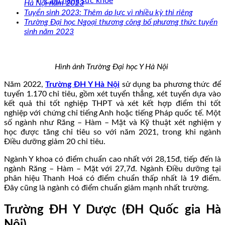
Cẩm nang sức khoẻ
Hà Nội năm 2023
Tuyển sinh 2023: Thêm áp lực vì nhiều kỳ thi riêng
Trường Đại học Ngoại thương công bố phương thức tuyển
sinh năm 2023
Hình ảnh Trường Đại học Y Hà Nội
Năm 2022,
Trường ĐH Y Hà Nội
sử dụng ba phương thức để
tuyển 1.170 chỉ tiêu, gồm xét tuyển thẳng, xét tuyển dựa vào
kết quả thi tốt nghiệp THPT và xét kết hợp điểm thi tốt
nghiệp với chứng chỉ tiếng Anh hoặc tiếng Pháp quốc tế. Một
số ngành như Răng – Hàm – Mặt và Kỹ thuật xét nghiệm y
học được tăng chỉ tiêu so với năm 2021, trong khi ngành
Điều dưỡng giảm 20 chỉ tiêu.
Ngành Y khoa có điểm chuẩn cao nhất với 28,15đ, tiếp đến là
ngành Răng – Hàm – Mặt với 27,7đ. Ngành Điều dưỡng tại
phân hiệu Thanh Hoá có điểm chuẩn thấp nhất là 19 điểm.
Đây cũng là ngành có điểm chuẩn giảm mạnh nhất trường.
Trường ĐH Y Dược (ĐH Quốc gia Hà
Nội)