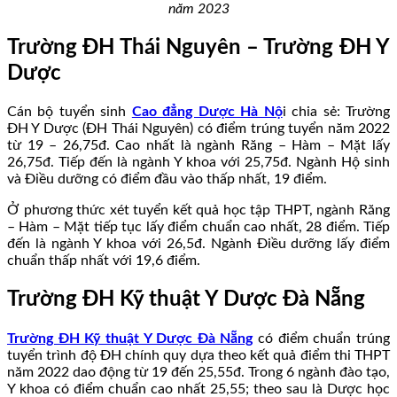
năm 2023
Trường ĐH Thái Nguyên – Trường ĐH Y
Dược
Cán bộ tuyển sinh
Cao đẳng Dược Hà Nộ
i chia sẻ: Trường
ĐH Y Dược (ĐH Thái Nguyên) có điểm trúng tuyển năm 2022
từ 19 – 26,75đ. Cao nhất là ngành Răng – Hàm – Mặt lấy
26,75đ. Tiếp đến là ngành Y khoa với 25,75đ. Ngành Hộ sinh
và Điều dưỡng có điểm đầu vào thấp nhất, 19 điểm.
Ở phương thức xét tuyển kết quả học tập THPT, ngành Răng
– Hàm – Mặt tiếp tục lấy điểm chuẩn cao nhất, 28 điểm. Tiếp
đến là ngành Y khoa với 26,5đ. Ngành Điều dưỡng lấy điểm
chuẩn thấp nhất với 19,6 điểm.
Trường ĐH Kỹ thuật Y Dược Đà Nẵng
Trường ĐH Kỹ thuật Y Dược Đà Nẵng
có điểm chuẩn trúng
tuyển trình độ ĐH chính quy dựa theo kết quả điểm thi THPT
năm 2022 dao động từ 19 đến 25,55đ. Trong 6 ngành đào tạo,
Y khoa có điểm chuẩn cao nhất 25,55; theo sau là Dược học