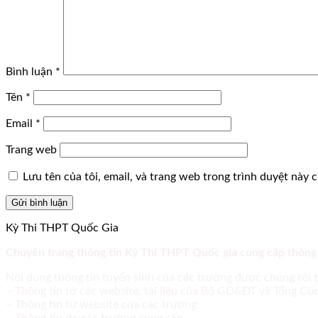
Bình luận
*
Tên
*
Email
*
Trang web
Lưu tên của tôi, email, và trang web trong trình duyệt này ch
Kỳ Thi THPT Quốc Gia
Chuyên trang thông tin Kỳ Thi THPT Quốc gia cung cấp thông
Nội dung thông tin tuyển sinh của các trường được chúng tôi 
– Thông tin từ các website, tài liệu của Bộ GD&ĐT và Tổng C
– Thông tin từ website của các trường