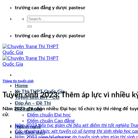
Chuyển
trường cao đẳng y dược pasteur
đến
nội
dung
trường cao đẳng y dược pasteur
Thông tin tuyển sinh
Home
Kỳ Thi THPT Quốc Gia
Tuyển sinh 2023: Thêm áp lực vì nhiều kỳ
Tuyển sinh ĐH – CĐ
Đáp Án – Đề Thi
Năm 2023 ghi nhận nhiều Đại học tổ chức kỳ thi riêng để tuyển 
Điểm Chuẩn
cử.
Điểm chuẩn Đại học
Điểm chuẩn Cao đẳng
Năm 2023 tiếp tục giảm chỉ tiêu xét điểm thi tốt nghiệp Tr
Ngành nghề
Các phương thức xét tuyển có số lượng thí sinh nhập học cao
Góc Sinh viên
Năm 2023 công bố phương án tuyển sinh sớm giúp thí sinh 