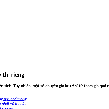
 thi riêng
sinh. Tuy nhiên, một số chuyên gia lưu ý sĩ tử tham gia quá nhi
ung học phổ thông
 nhất và ít nhất
chủ động