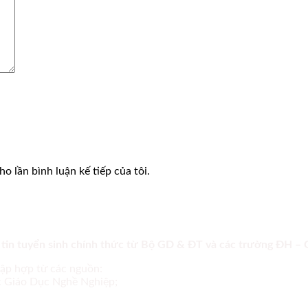
o lần bình luận kế tiếp của tôi.
 tin tuyển sinh chính thức từ Bộ GD & ĐT và các trường ĐH –
tập hợp từ các nguồn:
ục Giáo Dục Nghề Nghiệp;