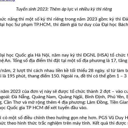
Tuyển sinh 2023: Thêm áp lực vì nhiều kỳ thi riêng
ức năng thì một số kỳ thi riêng trong năm 2023 gồm: kỳ thi Đ
 học Sư phạm TP.HCM, thi đánh giá tư duy của Đại học Bách k
ại học Quốc gia Hà Nội, năm nay kỳ thi ĐGNL (HSA) tổ chức tạ
An. Tổng số địa điểm thi đặt tại một số địa phương là 17, tăng
năm, 2 lượt thi cách nhau liền kề tối thiểu 28 ngày. sĩ tử làm 
i là 195 phút, thang điểm 150. Ngoài ra, đề thi có thể gồm 1 – 
năm 2023 của đơn vị này sẽ được tổ chức thành 2 đợt – vào cu
 ngoái: Đà Nẵng, Quảng Nam, Quảng Ngãi, Bình Định, Phú Yên
ang, Cần Thơ và mở rộng thêm 4 địa phương: Lâm Đồng, Tiền Gia
 học Quốc gia TP HCM để xét tuyển đầu vào.
ội có một số điều chỉnh theo hướng gọn nhẹ hơn. PGS Vũ Duy 
 chức theo hình thức trắc nghiệm trên máy tính. Kết quả thi được