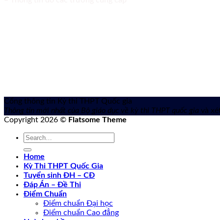
– Thông tin do các trường cung cấp
Cổng thông tin Kỳ thi THPT Quốc gia
Thông tin mới nhất của Bộ giáo dục về kỳ thi THPT quốc gia
và xét
Copyright 2026 ©
Flatsome Theme
Home
Kỳ Thi THPT Quốc Gia
Tuyển sinh ĐH – CĐ
Đáp Án – Đề Thi
Điểm Chuẩn
Điểm chuẩn Đại học
Điểm chuẩn Cao đẳng