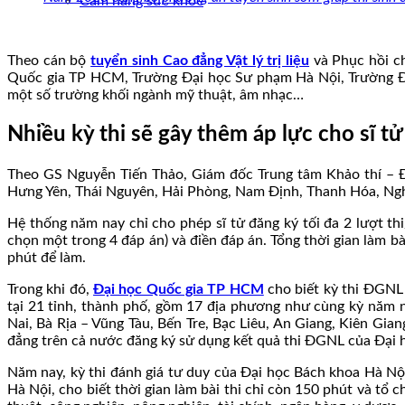
Cẩm nang sức khoẻ
Theo cán bộ
tuyển sinh Cao đẳng Vật lý trị liệu
và Phục hồi ch
Quốc gia TP HCM, Trường Đại học Sư phạm Hà Nội, Trường Đại
một số trường khối ngành mỹ thuật, âm nhạc…
Nhiều kỳ thi sẽ gây thêm áp lực cho sĩ tử
Theo GS Nguyễn Tiến Thảo, Giám đốc Trung tâm Khảo thí – Đ
Hưng Yên, Thái Nguyên, Hải Phòng, Nam Định, Thanh Hóa, Nghệ 
Hệ thống năm nay chỉ cho phép sĩ tử đăng ký tối đa 2 lượt thi/
chọn một trong 4 đáp án) và điền đáp án. Tổng thời gian làm bà
phút để làm.
Trong khi đó,
Đại học Quốc gia TP HCM
cho biết kỳ thi ĐGNL 
tại 21 tỉnh, thành phố, gồm 17 địa phương như cùng kỳ năm
Nai, Bà Rịa – Vũng Tàu, Bến Tre, Bạc Liêu, An Giang, Kiên Gi
đẳng trên cả nước đăng ký sử dụng kết quả thi ĐGNL của Đại
Năm nay, kỳ thi đánh giá tư duy của Đại học Bách khoa Hà N
Hà Nội, cho biết thời gian làm bài thi chỉ còn 150 phút và tổ