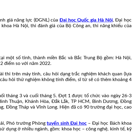
ánh giá năng lực (ĐGNL) của
Đại học Quốc gia Hà Nội
, Đại học
hoa Hà Nội, thi đánh giá của Bộ Công an, thi năng khiếu của
i một số tỉnh, thành miền Bắc và Bắc Trung Bộ gồm: Hà Nội,
 2 điểm so với năm 2022.
bài thi trên máy tính, câu hỏi dạng trắc nghiệm khách quan (lựa
3 câu hỏi thử nghiệm không tính điểm, sĩ tử sẽ có thêm khoảng 4
ối tháng 3 và cuối tháng 5. Đợt 1 được tổ chức vào ngày 26-3
, Bình Thuận, Khánh Hòa, Đắk Lắk, TP HCM, Bình Dương, Đồng
ng, Đồng Tháp và Vĩnh Long. Hiện đã có 90 trường đại học, cao
Hải, Phó trưởng Phòng
tuyển sinh Đại học
– Đại học Bách khoa
 sử dụng ở nhiều ngành, gồm: khoa học – công nghệ, kinh tế, kỹ