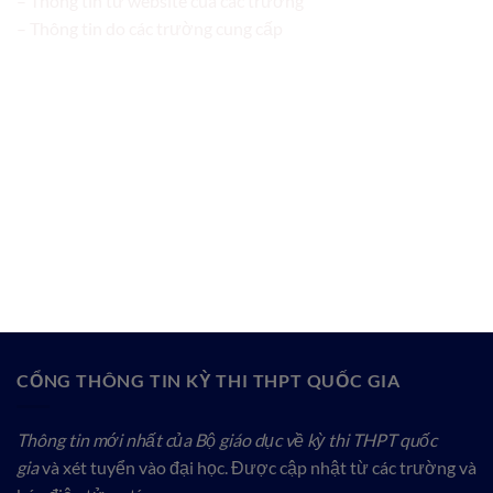
– Thông tin từ website của các trường
– Thông tin do các trường cung cấp
CỔNG THÔNG TIN KỲ THI THPT QUỐC GIA
Thông tin mới nhất của Bộ giáo dục về kỳ thi THPT quốc
gia
và xét tuyển vào đại học. Được cập nhật từ các trường và