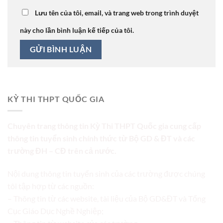
Lưu tên của tôi, email, và trang web trong trình duyệt
này cho lần bình luận kế tiếp của tôi.
KỲ THI THPT QUỐC GIA
Chuyên trang thông tin Kỳ Thi THPT Quốc gia cung cấp
thông tin tuyển sinh chính thức từ Bộ GD & ĐT và các
trường ĐH – CĐ trên cả nước.
Nội dung thông tin tuyển sinh của các trường được chúng
tôi tập hợp từ các nguồn:
– Thông tin từ các website, tài liệu của Bộ GD&ĐT và Tổng
Cục Giáo Dục Nghề Nghiệp;