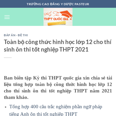
Chuyển
TRƯỜNG CAO ĐẲNG Y DƯỢC PASTEUR
đến
nội
dung
ĐÁP ÁN - ĐỀ THI
Toàn bộ công thức hình học lớp 12 cho thí
sinh ôn thi tốt nghiệp THPT 2021
Ban biên tập Kỳ thi THPT quốc gia xin chia sẻ tài
liệu tổng hợp toàn bộ công thức hình học lớp 12
cho thí sinh ôn thi tốt nghiệp THPT năm 2021
tham khảo.
Tổng hợp 400 câu trắc nghiệm phần ngữ pháp
tiếng Anh ôn thi tốt nghiệp THPT